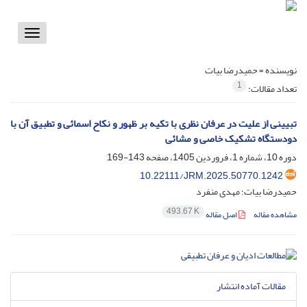
Toggle
vigation
نویسنده =
حمیدرضا بیات
1
تعداد مقالات:
تبیینی از علیت در عرفان نظری با تکیه بر ظهور و نکاح اسمائی و تطبیق آن با
دودستگاه تشکیک خاصی و مشائی
دوره 10، شماره 1، فروردین 1405، صفحه
143-169
10.22111/JRM.2025.50770.1242
حمیدرضا بیات؛ مهدی منفرد
493.67 K
مشاهده مقاله
اصل مقاله
مقالات آماده انتشار