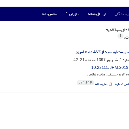
ویسندگان
ارسال مقاله
داوران
تماس با ما
 =
اویسیة قدیم
1
ات:
طریقت اویسیه از گذشته تا امروز
21-42
10.22111/JRM.2019
 زارع حسینی؛ هانیه غلامی
374.14 K
لمی شماره
اصل مقاله