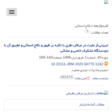
Toggle
vigation
کلیدواژه‌ها =
نکاح اسمائی
1
تعداد مقالات:
تبیینی از علیت در عرفان نظری با تکیه بر ظهور و نکاح اسمائی و تطبیق آن با
دودستگاه تشکیک خاصی و مشائی
دوره 10، شماره 1، فروردین 1405، صفحه
143-169
10.22111/JRM.2025.50770.1242
حمیدرضا بیات؛ مهدی منفرد
493.67 K
مشاهده مقاله
اصل مقاله
مقالات آماده انتشار