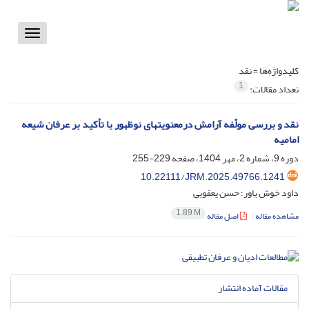
Toggle
vigation
کلیدواژه‌ها =
نقد
1
تعداد مقالات:
نقد و بررسی مولّفه آرامش درمعنویتهای نوظهور با تأکید بر عرفان شیعه
امامیه
دوره 9، شماره 2، مهر 1404، صفحه
229-255
10.22111/JRM.2025.49766.1241
داود خوش باور؛ حسن یعقوبی
1.89 M
مشاهده مقاله
اصل مقاله
مقالات آماده انتشار