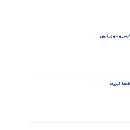
کرس و تئو ون‌لیون
امعۀ کبیره»