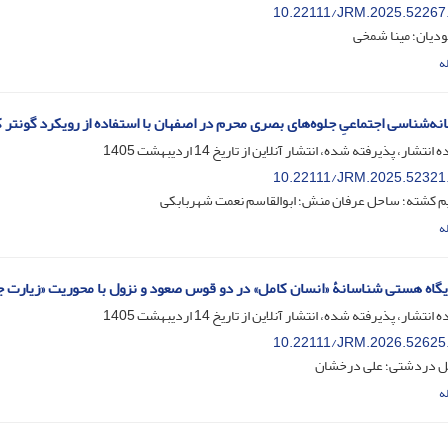
10.22111/JRM.2025.52267
دیان؛ مینا شمخی
ه
نه‌شناسی اجتماعیِ جلوه‌های بصری محرم در اصفهان با استفاده از رویکرد گونتر 
ه انتشار، پذیرفته شده، انتشار آنلاین از تاریخ
14 اردیبهشت 1405
10.22111/JRM.2025.52321
م کشته؛ ساحل عرفان منش؛ ابوالقاسم نعمت شهربابکی
ه
گاه هستی شناسانۀ «انسان کامل» در دو قوس صعود و نزول با محوریت «زیارت ج
ه انتشار، پذیرفته شده، انتشار آنلاین از تاریخ
14 اردیبهشت 1405
10.22111/JRM.2026.52625
ل دردشتی؛ علی درخشان
ه