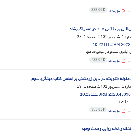
383.06 K
ه
اصل مقاله
ن الهی بر نقاشی هند در عصر اکبرشاه
1-28
10.22111/JRM.2022
 آبادی؛ مسعود رحیمی صادق
783.07 K
ه
اصل مقاله
 مقولۀ «ثنویت» در دین زردشتی بر اساس کتاب دینکَردِ سوم
1-19
10.22111/JRM.2023.45890
ودزهی
351.81 K
ه
اصل مقاله
انتقادی ادله روایی وحدت وجود