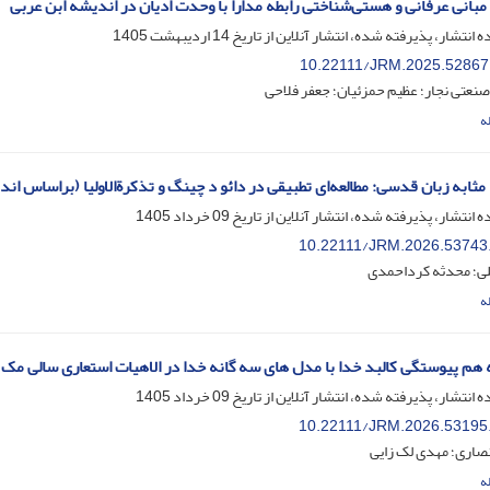
 مبانی عرفانی و هستی‌شناختی رابطه مدارا با وحدت ادیان در اندیشه ابن عربی
ه انتشار، پذیرفته شده، انتشار آنلاین از تاریخ
14 اردیبهشت 1405
10.22111/JRM.2025.52867
نعتی نجار؛ عظیم حمزئیان؛ جعفر فلاحی
ه
ثابه زبان قدسی: مطالعه‌ای تطبیقی در دائو د چینگ و تذکرةالاولیا (براساس اند
ه انتشار، پذیرفته شده، انتشار آنلاین از تاریخ
09 خرداد 1405
10.22111/JRM.2026.53743
لی؛ محدثه کرداحمدی
ه
به هم پیوستگی کالبد خدا با مدل های سه گانه خدا در الاهیات استعاری سالی مک
ه انتشار، پذیرفته شده، انتشار آنلاین از تاریخ
09 خرداد 1405
10.22111/JRM.2026.53195
صاری؛ مهدی لک زایی
ه