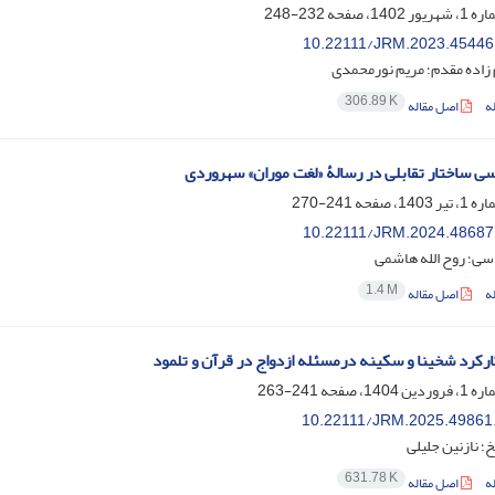
232-248
10.22111/JRM.2023.45446
زاده مقدم؛ مریم نورمحمدی
306.89 K
ه
اصل مقاله
سی ساختار تقابلی در رسالۀ «لغت موران» سهروردی
241-270
10.22111/JRM.2024.48687
سی؛ روح الله هاشمی
1.4 M
ه
اصل مقاله
ارکرد شخینا و سکینه درمسئله ازدواج در قرآن و تلمود
241-263
10.22111/JRM.2025.49861
 نازنین جلیلی
631.78 K
ه
اصل مقاله