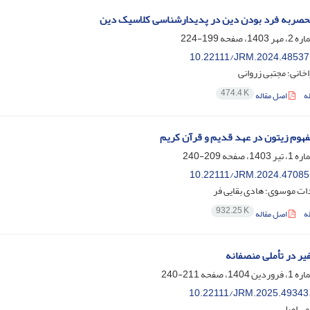
حصربه فرد بودن دین در پدیدارشناسی کلاسیک دین
199-224
10.22111/JRM.2024.48537
خانی؛ مجتبی زروانی
474.4 K
ه
اصل مقاله
هوم زیتون در عهد قدیم و قرآن کریم
209-240
10.22111/JRM.2024.47085
ات موسوی؛ هادی بقایی فر
932.25 K
ه
اصل مقاله
یر در تأملی منصفانه
211-240
10.22111/JRM.2025.49343
می اصل