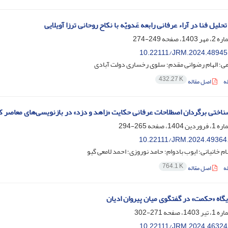
حلیل فنا در آراء عرفانی رابعه عَدویّه با نکاح روحانی ترزا آویلایی
249-274
10.22111/JRM.2024.48945
ی؛ الهام رضوانی مقدم؛ سلوی رخساری دولت آبادی
432.27 K
ه
اصل مقاله
ناختی برگردان اصطلاحات عرفانی حکایت «زاهد و دزد» در بازنویسی‌های معاصر کل
265-294
10.22111/JRM.2024.49364
م خانیانی؛ ایوب بادوام؛ حامد نوروزی؛ احمد لامعی گیو
764.1 K
ه
اصل مقاله
گاه «حکمت» در گفتگوی میان پیروان ادیان
271-302
10.22111/JRM.2024.46324