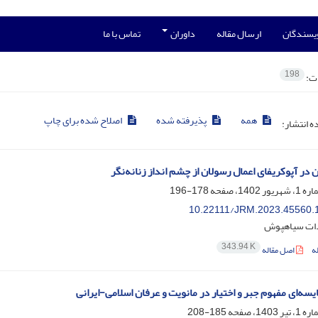
ویسندگان
ارسال مقاله
داوران
تماس با ما
198
ات:
همه
پذیرفته شده
اصلاح شده برای چاپ
ده انتشار:
ن در آپوکریفای اعمال رسولان از چشم انداز زنانه‌نگر
178-196
10.22111/JRM.2023.45560.
دات سیاهپوش
343.94 K
ه
اصل مقاله
یسه‌ای مفهوم جبر و اختیار در مانویت و عرفان اسلامی-ایرانی
185-208