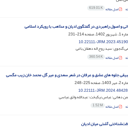
619.01 K
ه
اصل مقاله
یاتی و اصول راهبردی در گفتگوی ادیان و مذاهب با رویکرد اسلامی
214-231
10.22111/JRM.2023.45190
می گنجوی؛ سید روح اله دهقان باغی
360.54 K
ه
اصل مقاله
یقی جلوه های عشق و عرفان در شعر سعدی و میر گل محمد خان زیب مگسی
225-248
10.22111/JRM.2024.48428
ن دهانی؛ عباس نیکبخت؛ عبدالله واثق عباسی
1.52 M
ه
اصل مقاله
فت‌شناختی آشتی میان ادیان