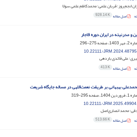
 انجم روز؛ قربان علمی؛ محمدکاظم علمی سولا
928.14 K
ه
اصل مقاله
 و مدرنیته در ایران دوره قاجار
275-296
10.22111/JRM.2024.48795
صیری؛ علی قائدی باردهی
413 K
ه
اصل مقاله
مدعلی بهبهانی بر طریقت نعمت‌اللهی در مساله جایگاه شریعت
295-319
10.22111/JRM.2025.49904
قی؛ محمد انصاری‌اصل
513.66 K
ه
اصل مقاله