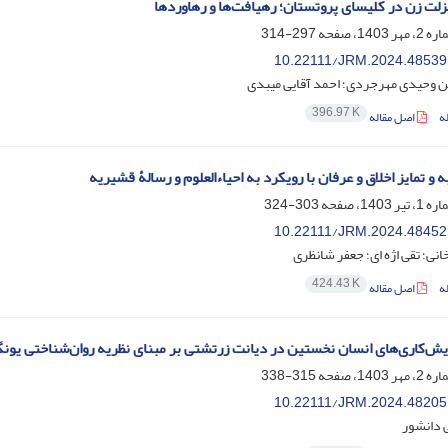
لت زن در کلیسای پروتستان؛ رهیافت‌ها و رهاوردها
297-314
10.22111/JRM.2024.48539
ن وحیدی مهرجردی؛ احمد آقایی میبدی
396.97 K
ه
اصل مقاله
 و تمایز اخلاق و عرفان با رویکرد به احیاءالعلوم و رسالۀ قشیریه
303-324
10.22111/JRM.2024.48452
انی؛ تقی اژه ای؛ جعفر شانظری
424.43 K
ه
اصل مقاله
یش‌کاری‌‌های انسان نخستین در دیانت زرتشتی بر مبنای نظریه روان‌شناختی یون
315-338
10.22111/JRM.2024.48205
 دانشور