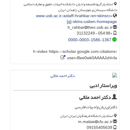
استادیار گروه فلسفه و ادیان، دانشکده الهیات، حقوق و معارف اسلامی،
دانشگاه سیستان و بلوچستان، زاهدان. ایران
www.usb.ac.ir/astaff/hrahbar/en?skinsrc=
[g]/skins/usben/homepage
theo.usb.ac.ir
h_rahbar
+98 054 - 31132249
0000-0003-1586-1367
h-index:
https://scholar.google.com/citations?
user=Bee0wk0AAAAJ&hl=fa
ویراستار ادبی
دکتر احمد ملائی
دکترای زبان و ادبیات فارسی
استادیار دانشگاه فرهنگیان تهران، ایران
cfu.ac.ir
m.malaie
09155405639