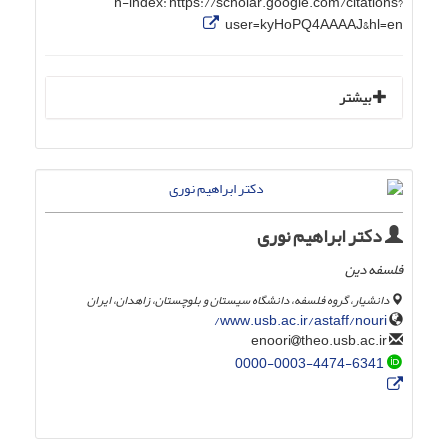
h-index:
https://scholar.google.com/citations?
user=kyHoPQ4AAAAJ&hl=en
بیشتر
دکتر ابراهیم نوری
فلسفه دین
دانشیار، گروه فلسفه، دانشگاه سیستان و بلوچستان، زاهدان، ایران
www.usb.ac.ir/astaff/nouri/
theo.usb.ac.ir
enoori
0000-0003-4474-6341