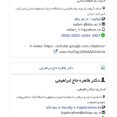
ادبیات و علوم انسانی
استاد، گروه زبان و ادبیات فارسی، دانشگاه ادبیات و علوم انسانی شهر کرد،
شهر کرد، ایران
sku.ac.ir/~safari
sku.ac.ir
safari-j
safari_۷۰۶@yahoo.co
0000-0002-4344-3907
h-index:
https://scholar.google.com/citations?
user=huOsp1MAAAAJ&hl=fa
دکتر طاهره حاج ابراهیمی
ادیان و عرفان تطبیقی
دانشیار ادیان و عرفان. دانشکده الهیات و حقوق دانشگاه آزاد اسلامی واحد
علوم و تحقیقات
srb.iau.ir/faculty/t-hajebrahimi/fa
srbiau.ac.ir
hajebrahimi