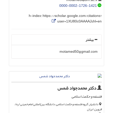
0000-0002-1726-1421
h-index:
https://scholar.google.com/citations?
user=1XU80c0AAAAJ&hl=en
بیشتر
motamed50@gmail.com
دکتر محمدجواد شمس
فلسفه و حکمت اسلامی
دانشیار، گروه فلسفه و حکمت اسلامی، دانشگاه بین‌المللی امام خمینی (ره)،
قزوین، ایران