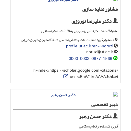
مشاور نمایه سازی
دکتر علیرضا نوروزی
علم اطلاعات، بازنمایی و بازیابی اطلاعات، نمایه‌سازی
دانشیار گروه علم اطلاعات و دانش‌شناسی، دانشگاه تهران، تهران، ایران
profile.ut.ac.ir/en/~noruzi
ut.ac.ir
noruzi
0000-0003-0877-1566
h-index:
https://scholar.google.com/citations?
user=5nWJtrsAAAAJ&hl=vi
دبیر تخصصی
دکتر حسن رهبر
گروه فلسفه و کلام اسلامی