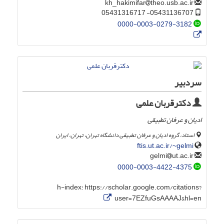
theo.usb.ac.ir
kh_hakimifar
05431136707- 05431316717
0000-0003-0279-3182
سردبیر
دکترقربان علمی
ادیان و عرفان تطبیقی
استاد، گروه ادیان و عرفان تطبیقی دانشگاه تهران، تهران، ایران
ftis.ut.ac.ir/~gelmi
ut.ac.ir
gelmi
0000-0003-4422-4375
h-index:
https://scholar.google.com/citations?
user=7EZfuGsAAAAJ&hl=en