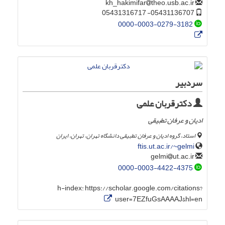
theo.usb.ac.ir
kh_hakimifar
05431136707- 05431316717
0000-0003-0279-3182
سردبیر
دکترقربان علمی
ادیان و عرفان تطبیقی
استاد، گروه ادیان و عرفان تطبیقی دانشگاه تهران، تهران، ایران
ftis.ut.ac.ir/~gelmi
ut.ac.ir
gelmi
0000-0003-4422-4375
h-index:
https://scholar.google.com/citations?
user=7EZfuGsAAAAJ&hl=en