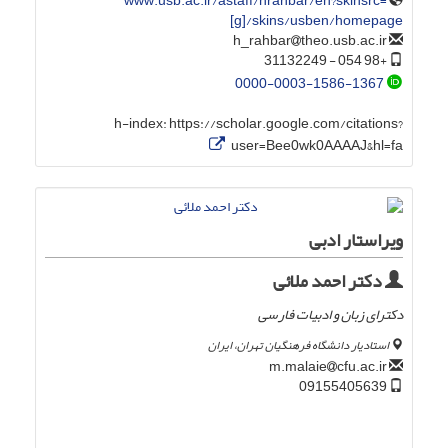
www.usb.ac.ir/astaff/hrahbar/en?skinsrc=
[g]/skins/usben/homepage
theo.usb.ac.ir
h_rahbar
+98 054 - 31132249
0000-0003-1586-1367
h-index:
https://scholar.google.com/citations?
user=Bee0wk0AAAAJ&hl=fa
ویراستار ادبی
دکتر احمد ملائی
دکترای زبان و ادبیات فارسی
استادیار دانشگاه فرهنگیان تهران، ایران
cfu.ac.ir
m.malaie
09155405639