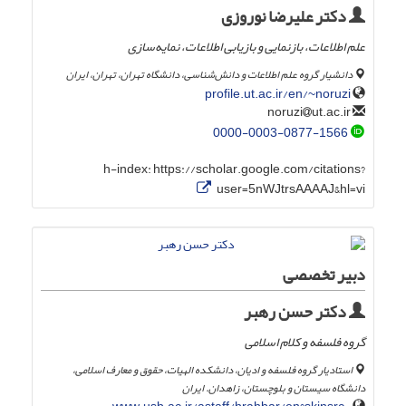
دکتر علیرضا نوروزی
علم اطلاعات، بازنمایی و بازیابی اطلاعات، نمایه‌سازی
دانشیار گروه علم اطلاعات و دانش‌شناسی، دانشگاه تهران، تهران، ایران
profile.ut.ac.ir/en/~noruzi
ut.ac.ir
noruzi
0000-0003-0877-1566
h-index:
https://scholar.google.com/citations?
user=5nWJtrsAAAAJ&hl=vi
دبیر تخصصی
دکتر حسن رهبر
گروه فلسفه و کلام اسلامی
استادیار گروه فلسفه و ادیان، دانشکده الهیات، حقوق و معارف اسلامی،
دانشگاه سیستان و بلوچستان، زاهدان. ایران