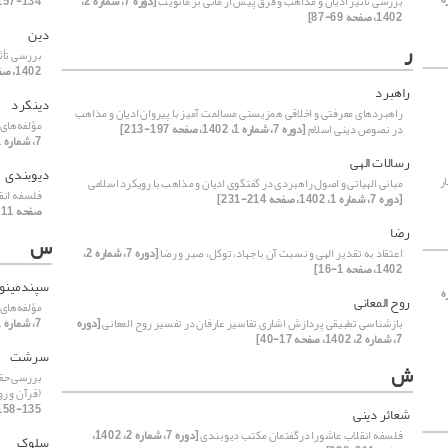
بررسی تأثیر ادیان و مذاهب و فرق پیش از مانی بر مانویت
[دوره 7، شماره 2،
134-157]
1402، صفحه 69-87]
دین
ر
بررسی تأث
1402، صفحه 69-87]
راهبرد
دینکرد
راهبردهای معرفتی و اخلاقی همزیستی مسالمت آمیز با پیروان ادیان و مذاهب
مؤلفه‌های
در نصوص دینی اسلام
[دوره 7، شماره 1، 1402، صفحه 197-213]
7، شماره 1، 1402، صفحه 1-19]
رسالات الهی
دیوبندی
ر
مبانی الهیاتی و اصول راهبردی در گفتگوی ادیان و مذاهب با رویکرد اسلامی
فلسفه انق
[دوره 7، شماره 1، 1402، صفحه 214-231]
صفحه 211-228]
رضا
س
اعتقاد به تقدیر الهی و نسبت آن با جهاد، توکل، صبر و رضا
[دوره 7، شماره 2،
1402، صفحه 1-16]
سپندمینو
ه
روح المعانی
مؤلفه‌های
بازشناسی تطبیقی پردازش اشاری تفاسیر عارفان در تفسیر روح المعانی
[دوره
7، شماره 1، 1402، صفحه 1-19]
7، شماره 2، 1402، صفحه 17-40]
سرشت
ش
بررسی حقی
(قرآن و ر
135-158]
شعائر دینی
فلسفه انقلاب عاشورا درگفتمان مکتب دیوبندی
[دوره 7، شماره 2، 1402،
سلوک