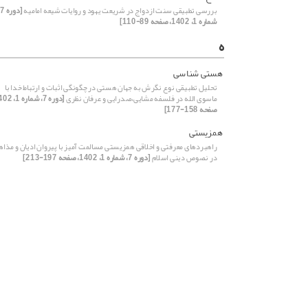
بررسی تطبیقی سنت ازدواج در شریعت یهود و روایات شیعه امامیه
[
شماره 1، 1402، صفحه 89-110]
ه
هستی شناسی
تحلیل تطبیقی نوع نگرش به جهان هستی در چگونگی اثبات و ارتباط خدا با
ماسوی الله در فلسفه مشایی،صدرایی و عرفان نظری
صفحه 158-177]
همزیستی
راهبردهای معرفتی و اخلاقی همزیستی مسالمت آمیز با پیروان ادیان و مذا
در نصوص دینی اسلام
[دوره 7، شماره 1، 1402، صفحه 197-213]