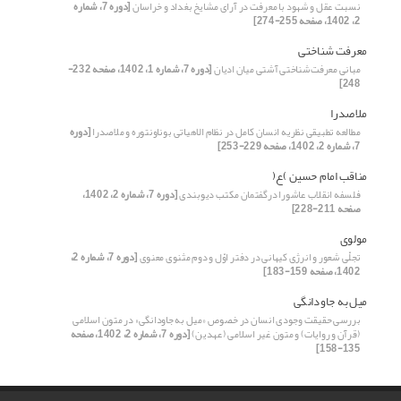
نسبت عقل و شهود با معرفت در آرای مشایخ بغداد و خراسان
[دوره 7، شماره
2، 1402، صفحه 255-274]
معرفت شناختی
مبانی معرفت‌شناختی آشتی میان ادیان
[دوره 7، شماره 1، 1402، صفحه 232-
248]
ملاصدرا
مطالعه تطبیقی نظریه انسان کامل در نظام الاهیاتی بوناونتوره و ملاصدرا
[دوره
7، شماره 2، 1402، صفحه 229-253]
مناقب امام حسین )ع(
فلسفه انقلاب عاشورا درگفتمان مکتب دیوبندی
[دوره 7، شماره 2، 1402،
صفحه 211-228]
مولوی
تجلّی شعور و انرژی کیهانی در دفتر اوّل و دوم مثنوی معنوی
[دوره 7، شماره 2،
1402، صفحه 159-183]
میل به جاودانگی
بررسی حقیقت وجودی انسان در خصوص «میل به جاودانگی» در متون اسلامی
(قرآن و روایات) و متون غیر اسلامی (عهدین)
[دوره 7، شماره 2، 1402، صفحه
135-158]