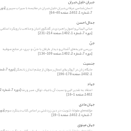
جبران خلیل جبران
انسان‌شناسی عرفانی جبران خلیل جبران در مقایسه با سهراب سپهری
[دوره
7، شماره 1، 1402، صفحه 40-64]
جدال احسن
مبانی الهیاتی و اصول راهبردی در گفتگوی ادیان و مذاهب با رویکرد اسلامی
[دوره 7، شماره 1، 1402، صفحه 214-231]
جنّ
بررسی تجربه‌های آشنائی و دیدار عارفان با «جنّ» و «پری» در منابع صوفیه
[دوره 7، شماره 2، 1402، صفحه 109-134]
جنسیت
جایگاه زنان در آپوکریفای اعمال رسولان از چشم انداز زنانه‌نگر
[دوره 7، 
1، 1402، صفحه 178-196]
جهاد
اعتقاد به تقدیر الهی و نسبت آن با جهاد، توکل، صبر و رضا
1402، صفحه 1-16]
جهان مادی
مؤلفه‌های مقولۀ «ثنویت» در دین زردشتی بر اساس کتاب دینکَردِ سوم
[دور
7، شماره 1، 1402، صفحه 1-19]
جهان مینوی
مؤلفه‌های مقولۀ «ثنویت» در دین زردشتی بر اساس کتاب دینکَردِ سوم
[دور