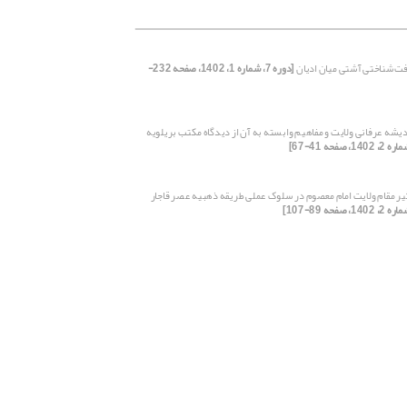
فت‌شناختی آشتی میان ادیان
[دوره 7، شماره 1، 1402، صفحه 232-
یشه عرفانی ولایت و مفاهیم وابسته به آن از دیدگاه مکتب بریلویه
یر مقام ولایت امام معصوم در سلوک عملی طریقه ذهبیه عصر قاجار