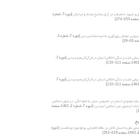
و شهود با معرفت در آرای مشایخ بغداد و خراسان
[دوره 7، شماره
ونی؛ عوامل روی‌آوری به مردم‎شناسی دین
[دوره 7، شماره 1،
یقی غایت ‌زندگی اخلاقی انسان در قرآن‌کریم و عهدین
[دوره 7،
یقی غایت ‌زندگی اخلاقی انسان در قرآن‌کریم و عهدین
[دوره 7،
قت وجودی انسان در خصوص «میل به جاودانگی» در متون اسلامی
وایات) و متون غیر اسلامی (عهدین)
[دوره 7، شماره 2، 1402، صفحه
ح
یقی نظریه انسان کامل در نظام الاهیاتی بوناونتوره و ملاصدرا
[دوره