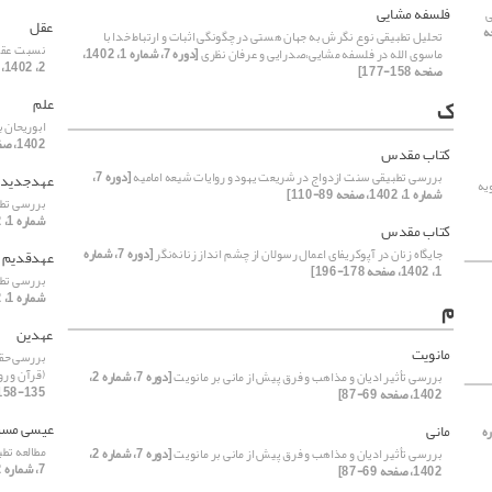
فلسفه مشایی
ی
عقل
1، صفحه
تحلیل تطبیقی نوع نگرش به جهان هستی در چگونگی اثبات و ارتباط خدا با
نسبت عقل 
ماسوی الله در فلسفه مشایی،صدرایی و عرفان نظری
[دوره 7، شماره 1، 1402،
2، 1402، صفحه 255-274]
صفحه 158-177]
علم
ک
ابوریحان بیر
1402، صفحه 20-39]
کتاب مقدس
بررسی تطبیقی سنت ازدواج در شریعت یهود و روایات شیعه امامیه
[دوره 7،
عهدجدید
یه
شماره 1، 1402، صفحه 89-110]
بررسی تطب
شماره 1، 1402، صفحه 111-133]
کتاب مقدس
جایگاه زنان در آپوکریفای اعمال رسولان از چشم انداز زنانه‌نگر
[دوره 7، شماره
عهدقدیم
1، 1402، صفحه 178-196]
بررسی تطب
شماره 1، 1402، صفحه 111-133]
م
عهدین
مانویت
بررسی حقی
(قرآن و ر
بررسی تأثیر ادیان و مذاهب و فرق پیش از مانی بر مانویت
[دوره 7، شماره 2،
135-158]
1402، صفحه 69-87]
عیسی مسی
مانی
ه
مطالعه تطب
بررسی تأثیر ادیان و مذاهب و فرق پیش از مانی بر مانویت
[دوره 7، شماره 2،
7، شماره 2، 1402، صفحه 229-253]
1402، صفحه 69-87]