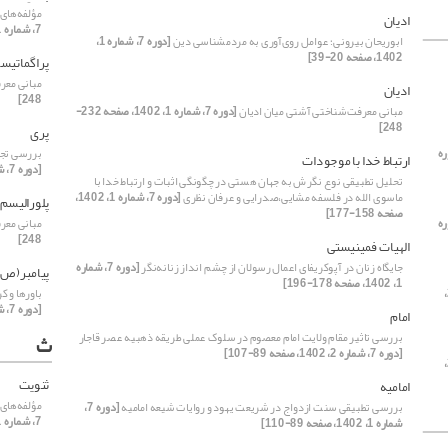
مؤلفه‌های
ادیان
7، شماره 1، 1402، صفحه 1-19]
ابوریحان بیرونی؛ عوامل روی‌آوری به مردم‎شناسی دین
[دوره 7، شماره 1،
1402، صفحه 20-39]
پراگماتیس
مبانی معر
ادیان
248]
مبانی معرفت‌شناختی آشتی میان ادیان
[دوره 7، شماره 1، 1402، صفحه 232-
248]
پری
ره
بررسی تجرب
ارتباط خدا با موجودات
[دوره 7، شماره 2، 1402، صفحه 109-134]
تحلیل تطبیقی نوع نگرش به جهان هستی در چگونگی اثبات و ارتباط خدا با
ماسوی الله در فلسفه مشایی،صدرایی و عرفان نظری
[دوره 7، شماره 1، 1402،
پلورالیسم
صفحه 158-177]
ره
مبانی معر
248]
الهیات فمینیستی
جایگاه زنان در آپوکریفای اعمال رسولان از چشم انداز زنانه‌نگر
[دوره 7، شماره
پیامبر(ص)
1، 1402، صفحه 178-196]
[دوره 7، شماره 2،
باورها و ک
[دوره 7، شماره 1، 1402، صفحه 65-88]
امام
بررسی تاثیر مقام ولایت امام معصوم در سلوک عملی طریقه ذهبیه عصر قاجار
ث
[دوره 7، شماره 2، 1402، صفحه 89-107]
[دوره 7، شماره 2،
ثنویت
امامیه
مؤلفه‌های
بررسی تطبیقی سنت ازدواج در شریعت یهود و روایات شیعه امامیه
[دوره 7،
7، شماره 1، 1402، صفحه 1-19]
شماره 1، 1402، صفحه 89-110]