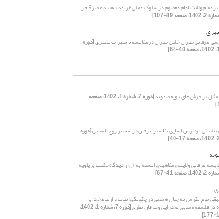
یر مقام ولایت امام معصوم در سلوک عملی طریقه ذهبیه عصر قاجار
هری
سی عرفانی جبران خلیل جبران در مقایسه با سهراب سپهری
[دوره
 مثال در فرش‌های دوره صفویه
[دوره 7، شماره 1، 1402، صفحه
تطبیقی پردازش اشاری تفاسیر عارفان در تفسیر روح المعانی
[دوره
ویه
یشه عرفانی ولایت و مفاهیم وابسته به آن از دیدگاه مکتب بریلویه
ی
یقی نوع نگرش به جهان هستی در چگونگی اثبات و ارتباط خدا با
ه در فلسفه مشایی،صدرایی و عرفان نظری
[دوره 7، شماره 1، 1402،