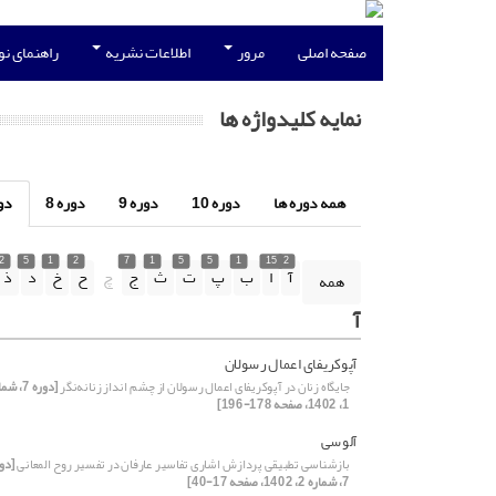
صفحه اصلی
مرور
اطلاعات نشریه
راهنمای ن
نمایه کلیدواژه ها
همه دوره ها
دوره 10
دوره 9
دوره 8
دور
2
5
1
2
7
1
5
5
1
15
2
آ
ا
ب
پ
ت
ث
ج
چ
ح
خ
د
ذ
همه
آ
آپوکریفای اعمال رسولان
جایگاه زنان در آپوکریفای اعمال رسولان از چشم انداز زنانه‌نگر
[دوره 7، 
1، 1402، صفحه 178-196]
آلوسی
بازشناسی تطبیقی پردازش اشاری تفاسیر عارفان در تفسیر روح المعانی
[دو
7، شماره 2، 1402، صفحه 17-40]