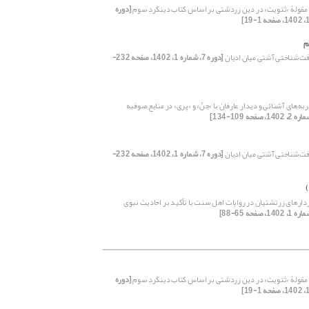
 مقولۀ «ثنویت» در دین زردشتی بر اساس کتاب دینکَردِ سوم
[دوره
م
فت‌شناختی آشتی میان ادیان
[دوره 7، شماره 1، 1402، صفحه 232-
ه‌های آشنائی و دیدار عارفان با «جنّ» و «پری» در منابع صوفیه
فت‌شناختی آشتی میان ادیان
[دوره 7، شماره 1، 1402، صفحه 232-
ردارهای زرتشتیان در روایات اهل سنت با تأکید بر احادیث نبوی
 مقولۀ «ثنویت» در دین زردشتی بر اساس کتاب دینکَردِ سوم
[دوره