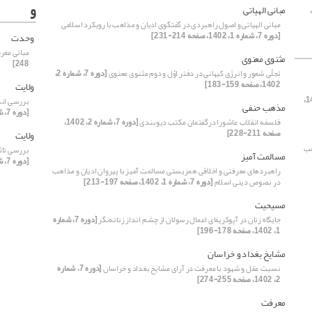
و
مبانی الهیاتی
دوره 7،
مبانی الهیاتی و اصول راهبردی در گفتگوی ادیان و مذاهب با رویکرد اسلامی
[دوره 7، شماره 1، 1402، صفحه 214-231]
وحدت
مبانی معر
مثنوی معنوی
248]
تجلّی شعور و انرژی کیهانی در دفتر اوّل و دوم مثنوی معنوی
[دوره 7، شماره 2،
1402، صفحه 159-183]
ولایت
[دوره 7، شماره 1، 1402،
بررسی اند
مذهب حنفی
[دوره 7، شماره 2، 1402، صفحه 41-67]
فلسفه انقلاب عاشورا درگفتمان مکتب دیوبندی
[دوره 7، شماره 2، 1402،
صفحه 211-228]
ولایت
هب
بررسی تاث
مسالمت آمیز
[دوره 7، شماره 2، 1402، صفحه 89-107]
راهبردهای معرفتی و اخلاقی همزیستی مسالمت آمیز با پیروان ادیان و مذاهب
در نصوص دینی اسلام
[دوره 7، شماره 1، 1402، صفحه 197-213]
مسیحیت
جایگاه زنان در آپوکریفای اعمال رسولان از چشم انداز زنانه‌نگر
[دوره 7، شماره
1، 1402، صفحه 178-196]
مشایخ بغداد و خراسان
نسبت عقل و شهود با معرفت در آرای مشایخ بغداد و خراسان
[دوره 7، شماره
2، 1402، صفحه 255-274]
معرفت