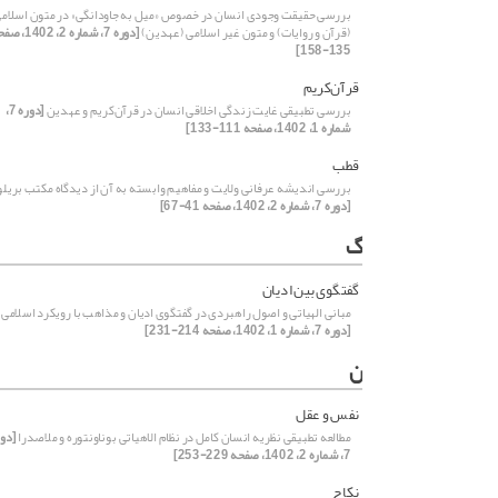
بررسی حقیقت وجودی انسان در خصوص «میل به جاودانگی» در متون اسلام
(قرآن و روایات) و متون غیر اسلامی (عهدین)
[دوره 7، شماره 2، 402
135-158]
قرآن‌کریم
بررسی تطبیقی غایت ‌زندگی اخلاقی انسان در قرآن‌کریم و عهدین
[دوره 7،
شماره 1، 1402، صفحه 111-133]
قطب
بررسی اندیشه عرفانی ولایت و مفاهیم وابسته به آن از دیدگاه مکتب بریلو
[دوره 7، شماره 2، 1402، صفحه 41-67]
گ
گفتگوی بین ادیان
مبانی الهیاتی و اصول راهبردی در گفتگوی ادیان و مذاهب با رویکرد اسلامی
[دوره 7، شماره 1، 1402، صفحه 214-231]
ن
نفس و عقل
مطالعه تطبیقی نظریه انسان کامل در نظام الاهیاتی بوناونتوره و ملاصدرا
[دور
7، شماره 2، 1402، صفحه 229-253]
نکاح