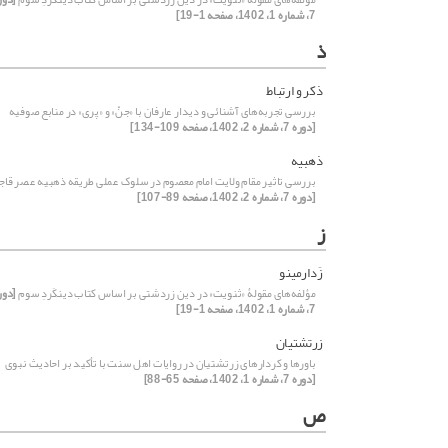
7، شماره 1، 1402، صفحه 1-19]
ذ
ذکر و ارتباط
بررسی تجربه‌های آشنائی و دیدار عارفان با «جنّ» و «پری» در منابع صوفیه
[دوره 7، شماره 2، 1402، صفحه 109-134]
ذهبیه
بررسی تاثیر مقام ولایت امام معصوم در سلوک عملی طریقه ذهبیه عصر قاجا
[دوره 7، شماره 2، 1402، صفحه 89-107]
ز
زَدارمینو
مؤلفه‌های مقولۀ «ثنویت» در دین زردشتی بر اساس کتاب دینکَردِ سوم
[دور
7، شماره 1، 1402، صفحه 1-19]
زرتشتیان
باورها و کردارهای زرتشتیان در روایات اهل سنت با تأکید بر احادیث نبوی
[دوره 7، شماره 1، 1402، صفحه 65-88]
ص