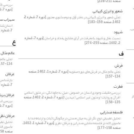
صفحه 211-228]
بررسی تاث
[دوره 7، شماره 2،
[دوره 7، شماره 2، 1402، صفحه 89-107]
شعور و انرژی کیهانی
تجلّی شعور و انرژی کیهانی در دفتر اوّل و دوم مثنوی معنوی
[دوره 7، شماره 2،
سهراب سپ
1402، صفحه 159-183]
انسان‌شنا
هب
7، شماره 1، 1402، صفحه 40-64]
شهود
نسبت عقل و شهود با معرفت در آرای مشایخ بغداد و خراسان
[دوره 7، شماره
ع
2، 1402، صفحه 255-274]
ف
عالم مثال
تجلی عالم
134-157]
فرش
تجلی عالم مثال در فرش‌های دوره صفویه
[دوره 7، شماره 1، 1402، صفحه
عرفان
134-157]
بازشناسی 
7، شماره 2، 1402، صفحه 17-40]
فطرت
بررسی حقیقت وجودی انسان در خصوص «میل به جاودانگی» در متون اسلامی
عرفان بریل
ر
(قرآن و روایات) و متون غیر اسلامی (عهدین)
[دوره 7، شماره 2، 1402، صفحه
بررسی اند
135-158]
[دوره 7، شماره 2، 1402، صفحه 41-67]
فلسفه صدرایی
عرفان نظر
دوره 7،
تحلیل تطبیقی نوع نگرش به جهان هستی در چگونگی اثبات و ارتباط خدا با
تحلیل تطب
ماسوی الله در فلسفه مشایی،صدرایی و عرفان نظری
[دوره 7، شماره 1، 1402،
ماسوی الل
صفحه 158-177]
صفحه 158-177]