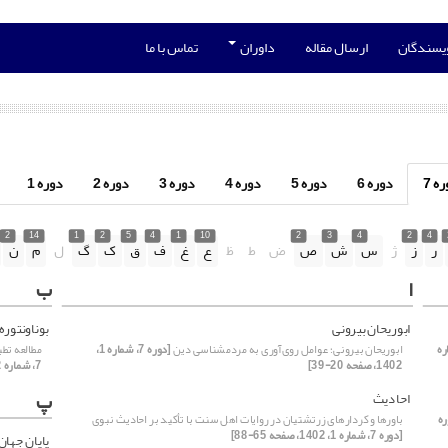
ویسندگان
ارسال مقاله
داوران
تماس با ما
ه 7
دوره 6
دوره 5
دوره 4
دوره 3
دوره 2
دوره 1
2
14
1
2
5
4
1
10
2
3
4
2
4
ر
ز
ژ
س
ش
ص
ض
ط
ظ
ع
غ
ف
ق
ک
گ
ل
م
ن
ا
ب
ابوریحان بیرونی
بوناونتوره
شماره
ابوریحان بیرونی؛ عوامل روی‌آوری به مردم‎شناسی دین
[دوره 7، شماره 1،
مطالعه تطب
1402، صفحه 20-39]
7، شماره 2، 1402، صفحه 229-253]
پ
احادیث
ره
باورها و کردارهای زرتشتیان در روایات اهل سنت با تأکید بر احادیث نبوی
[دوره 7، شماره 1، 1402، صفحه 65-88]
پایانِ جهان