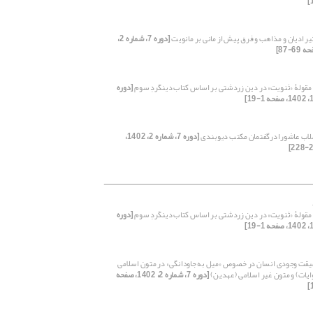
یر ادیان و مذاهب و فرق پیش از مانی بر مانویت
[دوره 7، شماره 2،
 مقولۀ «ثنویت» در دین زردشتی بر اساس کتاب دینکَردِ سوم
[دوره
لاب عاشورا درگفتمان مکتب دیوبندی
[دوره 7، شماره 2، 1402،
 مقولۀ «ثنویت» در دین زردشتی بر اساس کتاب دینکَردِ سوم
[دوره
قت وجودی انسان در خصوص «میل به جاودانگی» در متون اسلامی
وایات) و متون غیر اسلامی (عهدین)
[دوره 7، شماره 2، 1402، صفحه