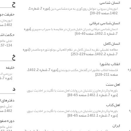
ح
انسان شناسی
ابوریحان بیرونی؛ عوامل روی‌آوری به مردم‎شناسی دین
[دوره 7، شماره 1،
1402، صفحه 20-39]
حقیقت جو
ابوریحان بیر
انسان‌شناسی عرفانی
1402، صفحه 20-39]
انسان‌شناسی عرفانی جبران خلیل جبران در مقایسه با سهراب سپهری
[دوره
7، شماره 1، 1402، صفحه 40-64]
حکمت اشر
تجلی عالم
انسان کامل
134-157]
مطالعه تطبیقی نظریه انسان کامل در نظام الاهیاتی بوناونتوره و ملاصدرا
[دوره
خ
7، شماره 2، 1402، صفحه 229-253]
انقلاب عاشورا
خلیفه
شماره
فلسفه انقلاب عاشورا درگفتمان مکتب دیوبندی
[دوره 7، شماره 2، 1402،
بررسی اند
صفحه 211-228]
[دوره 7، شماره 2، 1402، صفحه 41-67]
اهل سنت
د
[دوره 7، شماره 2،
باورها و کردارهای زرتشتیان در روایات اهل سنت با تأکید بر احادیث نبوی
[دوره 7، شماره 1، 1402، صفحه 65-88]
دفترهای ا
اهل کتاب
تجلّی شعور
ه
باورها و کردارهای زرتشتیان در روایات اهل سنت با تأکید بر احادیث نبوی
1402، صفحه 159-183]
[دوره 7، شماره 1، 1402، صفحه 65-88]
دوره صفو
ایران
تجلی عالم
ه