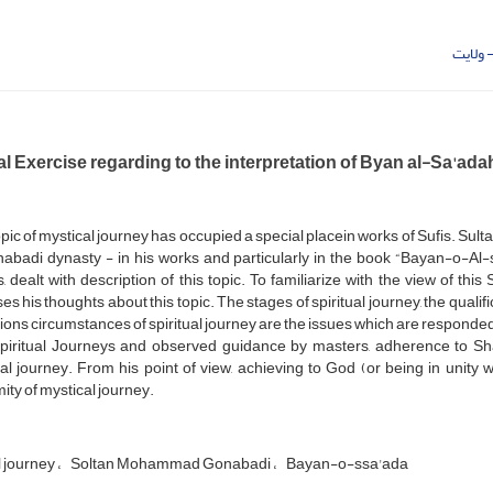
 ولایت
al Exercise regarding to the interpretation of Byan al-Sa'ada
pic of mystical journey has occupied a special placein works of Sufis. S
abadi dynasty - in his works and particularly in the book “Bayan-o-Al-
, dealt with description of this topic. To familiarize with the view of this
es his thoughts about this topic. The stages of spiritual journey, the quali
ions circumstances of spiritual journey are the issues which are respond
Spiritual Journeys and observed guidance by masters, adherence to Sh
ual journey. From his point of view, achieving to God (or being in unit
ity of mystical journey.
l journey
Soltan Mohammad Gonabadi
Bayan-o-ssa'ada