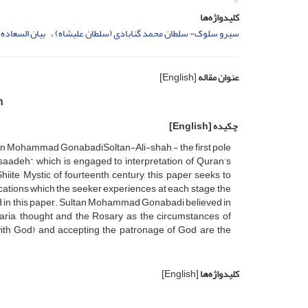
کلیدواژه‌ها
سیرو سلوک- سلطان محمد گنابادی (سلطان علیشاه)
بیان السعاده-
عنوان مقاله
[English]
h
چکیده
[English]
ultan Mohammad GonabadiSoltan-Ali-shah - the first pole
saadeh”, which is engaged to interpretation of Quran’s
 Shiite Mystic of fourteenth century, this paper seeks to
fications which the seeker experiences at each stage, the
ed in this paper. Sultan Mohammad Gonabadi believed in
aria, thought and the Rosary as the circumstances of
y with God) and accepting the patronage of God are the
کلیدواژه‌ها
[English]