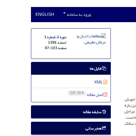
ورود به سامانه
ENGLISH
دوره 1، شماره 1
اسفند 1396
صفحه
87-103
فایل ها
XML
335.38 K
اصل مقاله
–سلطان علیشاه – (قرن 14 ه ق ) نیز در آثار خویش
ن باره
 مراحل
سابقه مقاله
 است .
د سالک
هم رسانی