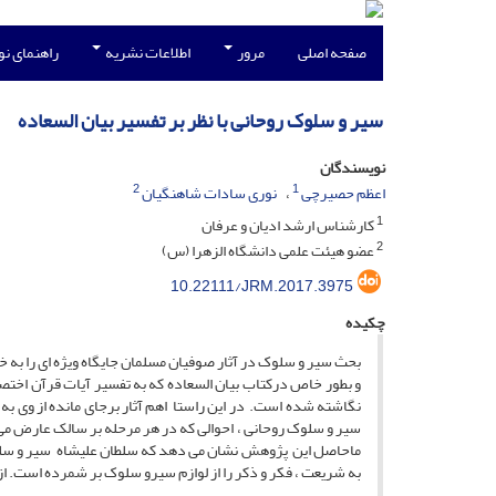
صفحه اصلی
مرور
اطلاعات نشریه
راهنمای ن
سیر و سلوک روحانی با نظر بر تفسیر بیان السعاده
نویسندگان
2
1
اعظم حصیرچی
نوری سادات شاهنگیان
1
کارشناس ارشد ادیان و عرفان
2
عضو هیئت علمی دانشگاه الزهرا (س)
10.22111/JRM.2017.3975
چکیده
و بطور خاص درکتاب بیان السعاده که به تفسیر آیات قرآن اختصا
نگاشته شده است. در این راستا اهم آثار برجای مانده از وی به
سیر و سلوک روحانی ، احوالی که در هر مرحله بر سالک عارض م
ماحاصل این پژوهش نشان می دهد که سلطان علیشاه سیر و سلوک 
به شریعت ، فکر و ذکر را از لوازم سیرو سلوک بر شمرده است. ا