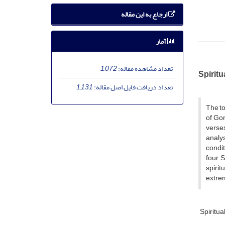
ارجاع به این مقاله
آمار
تعداد مشاهده مقاله:
1,072
Spiritu
تعداد دریافت فایل اصل مقاله:
1,131
The to
of Gon
verses
analys
condit
four 
spirit
extrem
Spiritua