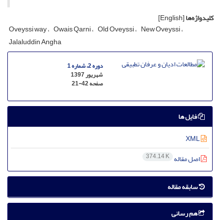
کلیدواژه‌ها
[English]
Oveyssi way
Owais Qarni
Old Oveyssi
New Oveyssi
Jalaluddin Angha
دوره 2، شماره 1
شهریور 1397
صفحه
21-42
فایل ها
XML
374.14 K
اصل مقاله
سابقه مقاله
هم رسانی