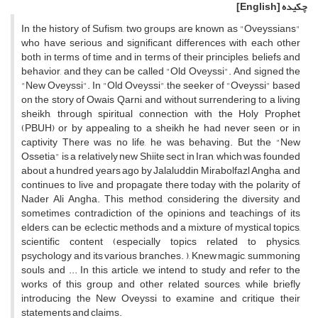
چکیده
[English]
In the history of Sufism, two groups are known as "Oveyssians"
who have serious and significant differences with each other
both in terms of time and in terms of their principles, beliefs and
behavior, and they can be called "Old Oveyssi". And signed the
"New Oveyssi". In "Old Oveyssi", the seeker of "Oveyssi" based
on the story of Owais Qarni, and without surrendering to a living
sheikh, through spiritual connection with the Holy Prophet
(PBUH) or by appealing to a sheikh he had never seen or in
captivity There was no life, he was behaving. But the "New
Ossetia" is a relatively new Shiite sect in Iran, which was founded
about a hundred years ago by Jalaluddin Mirabolfazl Angha, and
continues to live and propagate there today with the polarity of
Nader Ali Angha. This method, considering the diversity and
sometimes contradiction of the opinions and teachings of its
elders, can be eclectic methods and a mixture of mystical topics,
scientific content (especially topics related to physics,
psychology and its various branches. ), Knew magic, summoning
souls and ... In this article, we intend to study and refer to the
works of this group and other related sources, while briefly
introducing the New Oveyssi to examine and critique their
statements and claims.