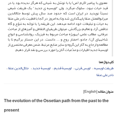
معنوی با پیامبر اکرم (ص) یا با توسّل به شیخی که هرگز ندیده بود یا در
قید حیات نبود، سلوک می­کرد. ولی "اویسیه ی جدید" یک طریقت شیعی
نسبتاً نوپدید در ایران است که حدود صد سال پیش توسط جلال­الدین
میرابوالفضل عنقا پایه­گذاری شد وتا به امروز در آنجا با قطبیت نادرعلی عنقا
به حیات و تبلیغات خود ادامه می­دهد. این طریقه را با توجّه به تنوّع و گاه
تناقض آراء و تعالیم بزرگانش، می­توان طریقه­ای التقاطی و آمیزه­ای از مباحث
عرفانی، مطالب علمی (به­ویژه مباحث مربوط به فیزیک، روان­شناسی و انواع
شاخه­های آن)، جادو، احضار روح و ... دانست. در این جستار برآنیم تا با
مطالعه و ارجاع به آثار این گروه و سایر منابع مرتبط، ضمن معرفی مختصری از
اویسیة جدید اظهارات و مدّعیات آنان را مورد بررسی و نقد قرار دهیم.
کلیدواژه‌ها
طریقت اویسیه
اویس قرنی
اویسیة قدیم
اویسیة جدید
جلال‌الدین عنقا
نادرعلی عنقا
عنوان مقاله
[English]
The evolution of the Ossetian path from the past to the
present