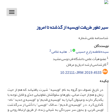
Toggle
vigation
سیر تطور طریقت اویسیه از گذشته تا امروز
شناسنامه علمی شماره
نویسندگان
2
1
سیده فاطمه زارع حسینی
هانیه غلامی
1
عضو هیأت علمی دانشگاه فردوسی مشهد
2
کارشناسی ارشد ادیان و عرفان
10.22111/JRM.2019.4533
چکیده
در تاریخ تصوف دو گروه به نام "اویسیه" شهرت یافته­اند که هم از حیث
زمان و هم از حیث مبانی، باورها و سلوکشان تفاوت­هایی جدّی و قابل توجه با
یکدیگر دارند و می­توان آنها را به "اویسیه ی قدیم" و "اویسیه ی جدید" نام­
گذاری کرد. در "اویسیه ی قدیم"، سالک "اویسی" با تأسّی از سرگذشت
اویس قرنی، و بدون سر سپردگی به شیخی زنده، از طریق ارتباط روحی و