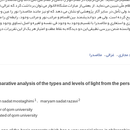
ام علّی تبیین می نماید. از بعضی از عبارات مشکاة الانوار می توان برداشت کرد که غزالی 
د ولی تأمل در سایر آثار پژوهشی او نشان می دهد که او نیز مانند ملاصدرا نور را عین 
یح کرده است. ولی هر دو اندیشمند بین اقسام و مراتب نور و مراتب وجود، رابطه ای را 
ازی و استعاری و ملاصدرا با تقسیم وجود به وجود فی نفسه و لغیره و اصل تساوق وجود و ن
توانسته ضمن بررسی تطبیقی این دو دیدگاه به نقاط عطف و امتیاز هر یک از این تقریرات در
 مجازی
غزالی
ملاصدرا
rative analysis of the types and levels of light from the per
1
2
 sadat mostaghimi
maryam sadat razavi
 of qom university
ed of qom university