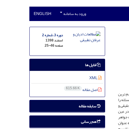
ورود به سامانه
ENGLISH
دوره 3، شماره 2
اسفند 1398
صفحه
25-46
فایل ها
XML
615.66 K
اصل مقاله
م ترین
ئله را
حقیقی و
سابقه مقاله
 در عین
ه جواهر
هم رسانی
 عنوان
ر تقسیم