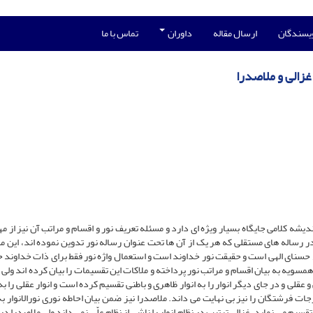
ویسندگان
ارسال مقاله
داوران
تماس با ما
غزالی و ملاصدرا
یشه کلامی جایگاه بسیار ویژه ای دارد و مسئله تعریف نور و اقسام و مراتب آن نیز از مه
ر رساله های مستقلی که هر یک از آن ها تحت عنوان رساله نور تدوین نموده اند، این مس
ماء حسنای الهی است و حقیقت نور خداوند است و استعمال واژه نور فقط برای ذات خداوند 
مسویه به بیان اقسام و مراتب نور پرداخته‌ و ملاکات این تقسیمات را بیان کرده اند ولی
 و عقلی و در جای دیگر انوار را به انوار ظاهری و باطنی تقسیم کرده است و انوار عقلی را ب
جات فرشتگان را نیز بی نهایت می داند. ملاصدرا نیز ضمن بیان احاطه نوری نورالانوار به
 تقسیم می نماید. غزالی ترتیب در نظام انوار را ناشی از نظام علّی نمی داند ولی ملاصدرا د