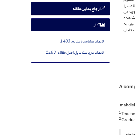
ظلمت را
ارجاع به این مقاله
وجود می
مشاهده
ور، به
آمار
 تحلیلی
تعداد مشاهده مقاله:
1,403
تعداد دریافت فایل اصل مقاله:
1,183
A compa
mahdieh
1
Teacher
2
Graduat