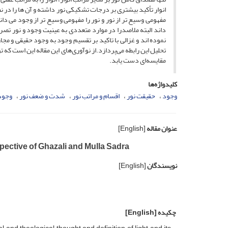
انوار تأکید بیشتری بر درجات تشکیکی نور داشته و آن ها را در نظ
مفهومی وسیع تر از نور و نور را مفهومی وسیع تر از وجود می دان
داند البته ملاصدرا در موارد متعددی به عینیت وجود و نور تصر
نموده اند و غزالی با تاکید بر تقسیم وجود به وجود حقیقی و مج
تحلیل این رابطه می‌پردازد.از نوآوری‌های این مقاله این است که 
مقایسه‌ای دست یابد.
کلیدواژه‌ها
وجود
حقیقت نور
اقسام و مراتب نور
شدت و ضعف نور
وجود
عنوان مقاله
[English]
spective of Ghazali and Mulla Sadra
نویسندگان
[English]
چکیده
[English]