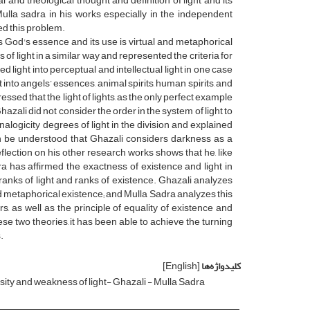
l and theological thought and definition of light and its
Mulla sadra in his works especially in the independent
ed this problem.
is God's essence and its use is virtual and metaphorical
f light in a similar way and represented the criteria for
ed light into perceptual and intellectual light in one case
t into angels’ essences, animal spirits, human spirits, and
ssed that the light of lights, as the only perfect example
 Ghazali did not consider the order in the system of light to
logicity degrees of light in the division and explained
n be understood that Ghazali considers darkness as a
flection on his other research works shows that he, like
a has affirmed the exactness of existence and light in
anks of light and ranks of existence. Ghazali analyzes
and metaphorical existence; and Mulla Sadra analyzes this
s, as well as the principle of equality of existence and
ese two theories, it has been able to achieve the turning
.
کلیدواژه‌ها
[English]
sity and weakness of light- Ghazali - Mulla Sadra