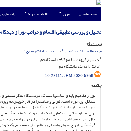
صفحه اصلی
مرور
اطلاعات نشریه
راهنمای ن
تحلیل و بررسی تطبیقی اقسام و مراتب نور از دیدگاه 
نویسندگان
2
1
مهدیه السادات مستقیمی
مریم السادات رضوی
1
دانشیار گروه فلسفه و کلام دانشگاه قم
2
دانش آموخته دانشگاه قم
10.22111/JRM.2020.5958
چکیده
نور از مفاهیم پایه و اساسی است که دردستگاه تفکر فلسفی و اند
مسائل این حوزه است. غزالی و ملاصدرا در آثار خویش به ویژه د
مورد توجه قرار داده اند. نور از دیدگاه غزالی و ملاصدرا از اس
برای غیر او مجازی و استعاری است. این دو اندیشمند به گونه ای ه
حال تفاوت نظر هایی نیز با هم دارند. غزالی انوار را به انوار حسی
فرشتگان، ارواح حیوانی، انسانی و عالم أعلی تقسیم می کند و در
تنها مصداق کامل نور بر سایر مراتب أنوار، أنوار را به مراتب عقلی