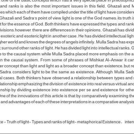
is one of the basic concepts which has a very special place in philosophica
and ranks is also the most important issues in this field. Ghazali and 
ses which each of them have compiled under the title of light, have consider
hazali and Sadra's point of view, light is one of the God names; its truth 
 for the essence of God. Both thinkers have expressed the types and ranks o
divisions; however, there are differences in their opinions. Ghazali has divid
o exoteric and esoteric light in another case. He has divided intellectual ligh
gher world and knows the degrees of angels infinitely. Mulla Sadra has expre
ht, surround other ranks of light. He has divided light into intellectual ranks.
 to the causal system, while Mulla Sadra placed more emphasis on the ana
in the causal system. From some of phrases of Mishkat Al-Anwar, it ca
r concept than light and light as a broader concept than existence; but re
Sadra, considers light to be the same as existence. Although, Mulla Sadr
l cases. Both thinkers have observed a relationship between types and r
elationship emphasizing the division of existence into real versus virtual 
onship by dividing existence into existence per se and existence for other
One of the innovations of this article is that by comparatively examining th
 and advantages of each of these interpretations in a comparative analysis
e - Truth of light- Types and ranks of light- metaphorical Existence
inten