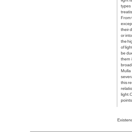
light 
types 
treati
From G
except
their 
or int
the hi
of lig
be due
them 
broade
Mulla 
severa
this r
relati
light.
points
Existenc