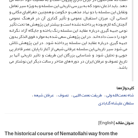
دهد. باید اذعان نمود که به بررسی تاریخی این سلسله و به ویژه سیر تعامل
وتقابل این سلسله با دو نهاد مذهب و حکومت و همچنین جغرافیای مکانی و
انسانی آن، میزان استقبال عمومی و تأثیر گذاری آن در فرهنگ عمومی
آنچنان که لازم بوده پرداخته نشده است و بیشتر این پژوهش ها تحت تأثیر
نوعی جبهه گیری درباره عقاید این سلسله رنگ باخته و جایگاه آزاد نگرانه
خود را دست داده اند. در این پژوهش سعی شده به موارد فوق الذکر بدون
جبهه گیری درباره عقاید این سلسله پرداخته شود. در این پژوهش تلاش
می شود سیر تاریخی این سلسله عرفانی شیعی از آغاز تا پایان عصر قاجار پی
جویی و تحلیل شود و شناسایی بزرگان این طریقت و تاثیر تاریخی آنها بر
تاریخ تصوف و عرفان ایران در دوره های متاخر رسالت دیگر این نوشتار می
باشد.
کلیدواژه‌ها
شاه نعمت‌الله ولی
طریقت نعمت اللهی
تصوف
عرفان شیعه
سلطان علیشاه گنابادی
عنوان مقاله
[English]
The historical course of Nematollahi way from the