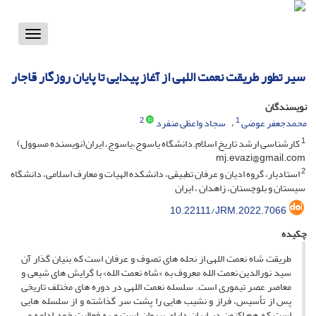
Toggle
vigation
سیر تطور طریقت نعمت اللهی از آغاز پیدایی تا پایان روزگار قاجار
نویسندگان
2
1
محمدجعفر عوضی
سجاد واعظی منفرد
1
کارشناسی ارشد تاریخ اسلام.دانشگاه یاسوج،یاسوج، ایران(نویسنده مسوول)
mj.evazi@gmail.com
2
استادیار، گروه ادیان و عرفان تطبیقی، دانشکده الهیات و معارف اسلامی، دانشگاه
سیستان و بلوچستان، زاهدان ، ایران
10.22111/JRM.2022.7066
چکیده
طریقت شاه نعمت اللهی از نحله های تصوف و عرفان است که بنیان گذار آن
سید نورالدین نعمت الله معروف به «شاه نعمت الله» با گرایش های شیعی و
معاصر عصر تیموری است. سلسله نعمت اللهی در دوره های مختلف تاریخی
پس از تأسیس، فراز و نشیب هایی را پشت سر گذاشته و از سلسله هایی
است که هم اکنون در ایران دارای پیروان است و به فعالیت خود ادامه می