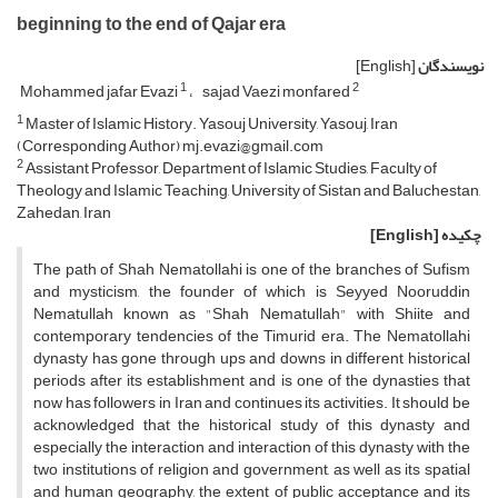
beginning to the end of Qajar era
نویسندگان
[English]
1
2
Mohammed jafar Evazi
sajad Vaezi monfared
1
Master of Islamic History. Yasouj University, Yasouj, Iran
(Corresponding Author) mj.evazi@gmail.com
2
Assistant Professor, Department of Islamic Studies, Faculty of
Theology and Islamic Teaching, University of Sistan and Baluchestan,
Zahedan, Iran
چکیده
[English]
The path of Shah Nematollahi is one of the branches of Sufism
and mysticism, the founder of which is Seyyed Nooruddin
Nematullah known as "Shah Nematullah" with Shiite and
contemporary tendencies of the Timurid era. The Nematollahi
dynasty has gone through ups and downs in different historical
periods after its establishment and is one of the dynasties that
now has followers in Iran and continues its activities. It should be
acknowledged that the historical study of this dynasty and
especially the interaction and interaction of this dynasty with the
two institutions of religion and government, as well as its spatial
and human geography, the extent of public acceptance and its