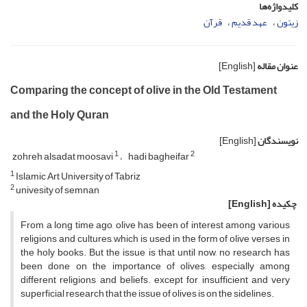
کلیدواژه‌ها
زیتون
عهد قدیم
قرآن
عنوان مقاله
[English]
Comparing the concept of olive in the Old Testament
and the Holy Quran
نویسندگان
[English]
1
2
zohreh alsadat moosavi
hadi bagheifar
1
Islamic Art University of Tabriz
2
univesity of semnan
چکیده
[English]
From a long time ago, olive has been of interest among various
religions and cultures, which is used in the form of olive verses in
the holy books. But the issue is that until now, no research has
been done on the importance of olives, especially among
different religions and beliefs. except for insufficient and very
superficial research that the issue of olives is on the sidelines.