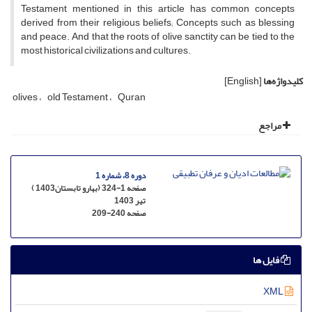
Testament mentioned in this article has common concepts
derived from their religious beliefs; Concepts such as blessing
and peace. And that the roots of olive sanctity can be tied to the
most historical civilizations and cultures.
کلیدواژه‌ها
[English]
olives
old Testament
Quran
مراجع
دوره 8، شماره 1
صفحه 1-324 (بهارو تابستان1403 )
تیر 1403
صفحه
209-240
فایل ها
XML