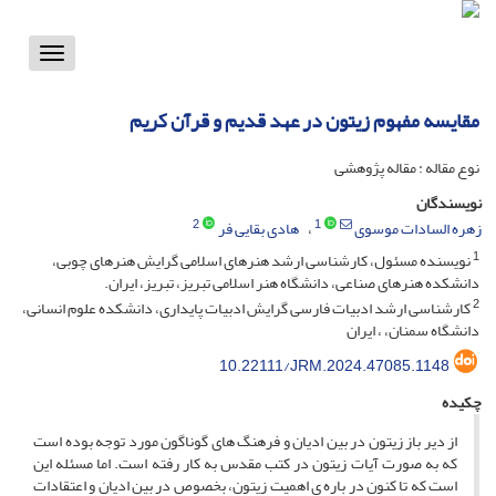
Toggle
vigation
مقایسه مفهوم زیتون در عهد قدیم و قرآن کریم
نوع مقاله : مقاله پژوهشی
نویسندگان
2
1
زهره السادات موسوی
هادی بقایی فر
1
نویسنده مسئول، کارشناسی ارشد هنرهای اسلامی گرایش هنرهای چوبی،
دانشکده هنرهای صناعی، دانشگاه هنر اسلامی تبریز، تبریز، ایران.
2
کارشناسی ارشد ادبیات فارسی گرایش ادبیات پایداری، دانشکده علوم انسانی،
دانشگاه سمنان، ، ایران
10.22111/JRM.2024.47085.1148
چکیده
از دیر باز زیتون در بین ادیان و فرهنگ های گوناگون مورد توجه بوده است
که به صورت آیات زیتون در کتب مقدس به کار رفته است. اما مسئله این
است که تا کنون در باره ی اهمیت زیتون، بخصوص در بین ادیان و اعتقادات