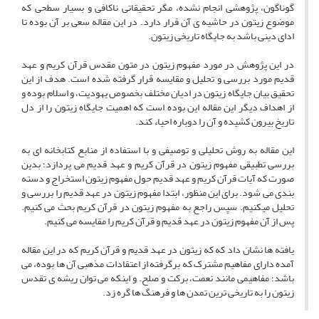
گوناگون، پژوهشی انجام نشده، مگر تحقیقاتی ناکافی و بسیار سطحی که
موضوع زیتون در حاشیه ی آن قرار دارد. در این مقاله سعی بر آن بوده تا
ادای دینی باشد به جایگاه تاریخی زیتون.
در این پژوهش در مورد مفهوم زیتون در متون مقدس قرآن کریم و عهد
قدیم مورد بررسی و تحلیل و مقایسه قرار گرفته شده است. هدف از این
تحقیق بیان جایگاه زیتون در ادیان مختلف بخصوص یهودیت، و اسلام بوده و
از اهداف دیگر این مقاله این بوده است که اهمیت جایگاه زیتون را از دل
تاریخ بیرون کشیده و آن را دوباره احیاء کند.
این مقاله به روش تحلیلی و توصیفی و با استفاده از منابع کتابخانه ای به
بررسی تطبیقی مفهوم زیتون در قرآن کریم و عهد قدیم می پردازد؛ بدین
صورت که آیات قرآن کریم و عهد قدیم حول مفهوم زیتون استخراج و دسته
بندی می شود. برای این منظور، ابتدا مفهوم زیتون در عهد قدیم را بررسی و
تحلیل میکنیم. سپس راجع به مفهوم زیتون در قرآن کریم بحث می کنیم.
پس از آن مفهوم زیتون در عهد قدیم و قرآن کریم را مقایسه می کنیم.
یافته ها نشان داد که که زیتون در عهد قدیم و قرآن کریم که در این مقاله
آمده دارای مفاهیم مشترک که برگرفته از اعتقادات مذهبی آن ها بوده، می
باشد؛ مفاهیمی مانند نعمت، برکت و صلح. و اینکه می توان ریشه ی تقدس
زیتون را به تاریخی ترین تمدن ها و فرهنگ ها گره زد.