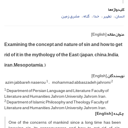
کلیدواژه‌ها
انسان
تطهیر
خدا
گناه
مشرق زمین
عنوان مقاله
[English]
Examining the concept and nature of sin and how to get
rid of it in the mythology of the East (japan, china.India,
iran.Mesopotamia, )
نویسندگان
[English]
1
2
azim jabbareh naserou
mohammad abbaszadeh jahromi
1
Department of Persian Language and Literature, Faculty of
Literature and Humanities, Jahrom University, Jahrom, Iran.
2
Department of Islamic Philosophy and Theology, Faculty of
Literature and Humanities, Jahrom University, Jahrom, Iran.
چکیده
[English]
One of the concerns of mankind since a long time has been