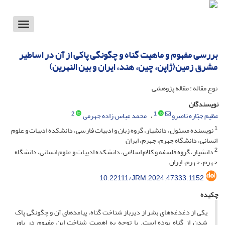
Toggle
vigation
بررسی مفهوم و ماهیت گناه و چگونگی پاکی از آن در اساطیر
مشرق زمین(ژاپن، چین، هند، ایران و بین النهرین)
نوع مقاله : مقاله پژوهشی
نویسندگان
2
1
عظیم جبّاره ناصرو
محمد عباس زاده جهرمی
1
نویسنده مسئول، دانشیار، گروه زبان و ادبیات فارسی، دانشکده ادبیات و علوم
انسانی، دانشگاه جهرم، جهرم، ایران
2
دانشیار، گروه فلسفه و کلام اسلامی، دانشکده ادبیات و علوم انسانی، دانشگاه
جهرم، جهرم، ایران
10.22111/JRM.2024.47333.1152
چکیده
یکی از دغدغه‌های بشر از دیرباز شناخت گناه، پیامدهای آن و چگونگی پاک
شدن از گناه بوده است. با توجه به اهمیت شناخت این مفهوم در باور