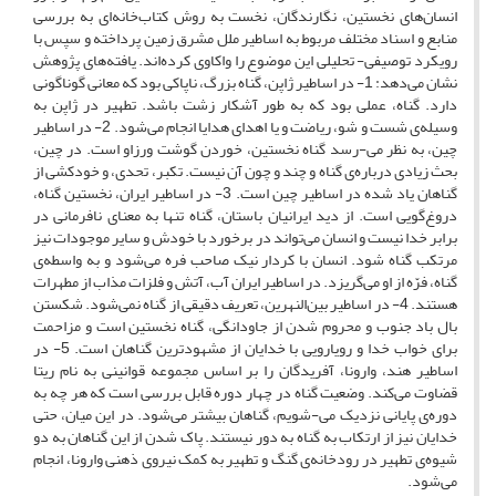
انسان‌های نخستین، نگارندگان، نخست به روش کتاب‌خانه‌ای به بررسی
منابع و اسناد مختلف مربوط به اساطیر ملل مشرق زمین پرداخته‌ و سپس با
رویکرد توصیفی- تحلیلی این موضوع را واکاوی کرده‌اند. یافته‌های پژوهش
نشان می‌دهد: 1- در اساطیر ژاپن، گناه بزرگ، ناپاکی بود که معانی گوناگونی
دارد. گناه، عملی بود که به طور آشکار زشت باشد. تطهیر در ژاپن به
وسیله‌ی شست و شو، ریاضت و یا اهدای هدایا انجام می‌شود. 2- در اساطیر
چین، به نظر می-رسد گناه نخستین، خوردن گوشت ورزاو است. در چین،
بحث زیادی درباره‌ی گناه و چند و چون آن نیست. تکبر، تحدی، و خودکشی از
گناهان یاد شده در اساطیر چین است. 3- در اساطیر ایران، نخستین گناه،
دروغ‌گویی است. از دید ایرانیان باستان، گناه تنها به معنای نافرمانی در
برابر خدا نیست و انسان می‌تواند در برخورد با خودش و سایر موجودات نیز
مرتکب گناه شود. انسان با کردار نیک صاحب فره می‌شود و به واسطه‌ی
گناه، فرّه از او می‌گریزد. در اساطیر ایران آب، آتش و فلزات مذاب از مطهرات
هستند. 4- در اساطیر بین‌النهرین، تعریف دقیقی از گناه نمی‌شود. شکستن
بال باد جنوب و محروم شدن از جاودانگی، گناه نخستین است و مزاحمت
برای خواب خدا و رویارویی با خدایان از مشهودترین گناهان است. 5- در
اساطیر هند، وارونا، آفریدگان را بر اساس مجموعه قوانینی به نام ریتا
قضاوت می‌کند. وضعیت گناه در چهار دوره قابل بررسی است که هر چه به
دوره‌ی پایانی نزدیک می-شویم، گناهان بیشتر می‌شود. در این میان، حتی
خدایان نیز از ارتکاب به گناه به دور نیستند. پاک شدن از این گناهان به دو
شیوه‌ی تطهیر در رودخانه‌ی گنگ و تطهیر به کمک نیروی ذهنی وارونا، انجام
می‌شود.