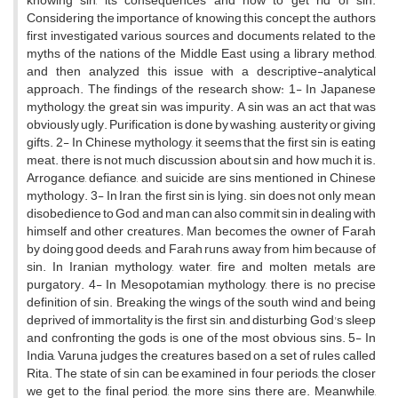
knowing sin, its consequences and how to get rid of sin.
Considering the importance of knowing this concept, the authors
first investigated various sources and documents related to the
myths of the nations of the Middle East using a library method,
and then analyzed this issue with a descriptive-analytical
approach. The findings of the research show: 1- In Japanese
mythology, the great sin was impurity. A sin was an act that was
obviously ugly. Purification is done by washing, austerity or giving
gifts. 2- In Chinese mythology, it seems that the first sin is eating
meat. there is not much discussion about sin and how much it is.
Arrogance, defiance, and suicide are sins mentioned in Chinese
mythology. 3- In Iran, the first sin is lying. sin does not only mean
disobedience to God, and man can also commit sin in dealing with
himself and other creatures. Man becomes the owner of Farah
by doing good deeds, and Farah runs away from him because of
sin. In Iranian mythology, water, fire and molten metals are
purgatory. 4- In Mesopotamian mythology, there is no precise
definition of sin. Breaking the wings of the south wind and being
deprived of immortality is the first sin, and disturbing God's sleep
and confronting the gods is one of the most obvious sins. 5- In
India, Varuna judges the creatures based on a set of rules called
Rita. The state of sin can be examined in four periods, the closer
we get to the final period, the more sins there are. Meanwhile,