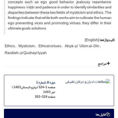
concepts such as ego, good behavior, jealousy, repentance,
happiness (riḍā), and patience in order to identify similarities and
disparities between these two fields of mysticism and ethics. The
findings indicate that while both works aim to cultivate the human
ego, preventing vices and promoting virtues, they differ in their
ultimate goals, solutions,
کلیدواژه‌ها
[English]
Ethics
Mysticism
Ethical virtues
Aḥyā-yi ʿUlūm al-Dīn
Rasālah-yi Qushayrīyyah
مراجع
دوره 8، شماره 1
صفحه 1-324 (بهارو تابستان1403 )
تیر 1403
صفحه
303-324
فایل ها