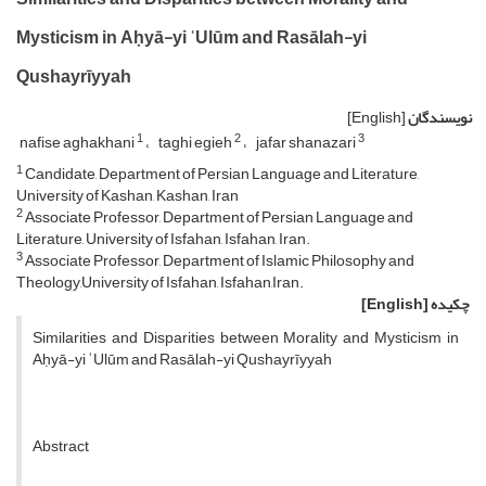
Mysticism in Aḥyā-yi ʿUlūm and Rasālah-yi
Qushayrīyyah
نویسندگان
[English]
1
2
3
nafise aghakhani
taghi egieh
jafar shanazari
1
Candidate, Department of Persian Language and Literature,
University of Kashan, Kashan, Iran
2
Associate Professor, Department of Persian Language and
Literature, University of Isfahan, Isfahan, Iran.
3
Associate Professor, Department of Islamic Philosophy and
Theology,University of Isfahan, Isfahan,Iran.
چکیده
[English]
Similarities and Disparities between Morality and Mysticism in
Aḥyā-yi ʿUlūm and Rasālah-yi Qushayrīyyah
Abstract