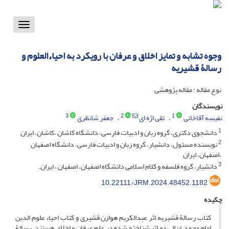
Toggle
vigation
وجوه تشابه و تمایز اخلاق و عرفان با رویکرد به احیاءالعلوم و
رسالۀ قشیریه
نوع مقاله : مقاله پژوهشی
نویسندگان
3
2
1
نفیسه آقاخانی
تقی اژه ای
جعفر شانظری
1
دانشجوی دکتری، گروه زبان و ادبیات فارسی، دانشگاه کاشان ،کاشان، ایران
2
نویسنده مسئول، دانشیار، گروه زبان و ادبیات فارسی، دانشگاه اصفهان
،اصفهان، ایران
3
دانشیار، گروه فلسفه و کلام اسلامی دانشگاه اصفهان، اصفهان ، ایران.
10.22111/JRM.2024.48452.1182
چکیده
کتاب رسالۀ ‌قشیریه اثر عبدالکریم‌ هوازن قشیری و کتاب احیاء علوم ‌الدین
امام‌ محمد غزالی دو اثر شناخته‌ شده در علم عرفان و اخلاق هستند. رسالۀ