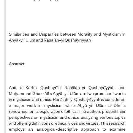
Similarities and Disparities between Morality and Mysticism in
Aḥyā-yi ʿUlūm and Rasālah-yi Qushayrīyyah
Abstract
Abd al-Karīm Qushayrī’s Rasālah-yi Qushayrīyyah and
Muḥammad Ghazzālī’s Aḥyā-yi ʿUlūm are two prominent works
in mysticism and ethics. Rasālah-yi Qushayrīyyah is considered
a major work in mysticism, while Aḥyā-yi ʿUlūm al-Dīn is
renowned for its exploration of ethics. The authors present their
perspectives on mysticism and ethics, analyzing various topics
and offering definitions of ethical vices and virtues. This research
employs an analogical-descriptive approach to examine