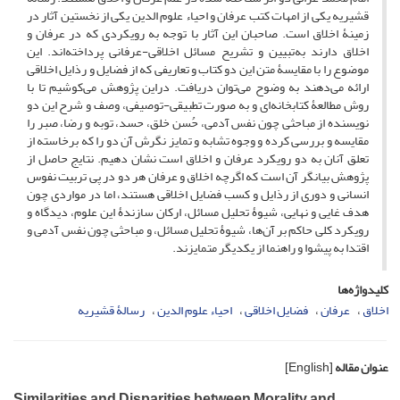
قشیریه یکی از امهات کتب عرفان‌ و احیاء علوم الدین یکی از نخستین آثار در
زمینۀ اخلاق است. صاحبان این آثار با توجه به رویکردی که در عرفان و
اخلاق دارند به‌تبیین و تشریح مسائل اخلاقی-عرفانی پرداخته‌اند. این
موضوع را با مقایسۀ متن این دو کتاب و تعاریفی که از فضایل و رذایل ‌اخلاقی
ارائه می‌دهند به‌ وضوح می‌توان دریافت. دراین پژوهش می‌کوشیم تا با
روش مطالعۀ کتابخانه‌ای و به ‌صورت تطبیقی-توصیفی، وصف و شرح این دو
نویسنده از مباحثی چون نفس آدمی، حُسن خلق، حسد، توبه و رضا، صبر را
مقایسه و بررسی کرده و وجوه تشابه و تمایز نگرش آن دو را که برخاسته از
تعلق آنان به دو رویکرد عرفان و اخلاق است نشان دهیم. نتایج حاصل از
پژوهش بیانگر آن است که اگرچه اخلاق و عرفان هر دو در پی تربیت نفوس
انسانی و دوری از رذایل و کسب فضایل اخلاقی هستند، اما در مواردی چون
هدف غایی و نهایی، شیوۀ تحلیل مسائل، ارکان سازندۀ این علوم، دیدگاه و
رویکرد کلی حاکم بر آن‌ها، شیوۀ تحلیل مسائل، و مباحثی چون نفس آدمی و
اقتدا به پیشوا و راهنما از یکدیگر متمایزند.
کلیدواژه‌ها
اخلاق
عرفان
فضایل اخلاقی
احیاء علوم‌ الدین
رسالۀ قشیریه
عنوان مقاله
[English]
Similarities and Disparities between Morality and