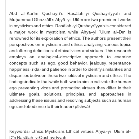
Abd al-Karīm Qushayrī’s Rasālah-yi Qushayrīyyah and
Muḥammad Ghazzālī’s Aḥyā-yi ʿUlūm are two prominent works
in mysticism and ethics. Rasālah-yi Qushayrīyyah is considered
a major work in mysticism, while Aḥyā-yi ʿUlūm al-Dīn is
renowned for its exploration of ethics. The authors present their
perspectives on mysticism and ethics, analyzing various topics
and offering definitions of ethical vices and virtues. This research
employs an analogical-descriptive approach to examine
concepts such as ego, good behavior, jealousy, repentance,
happiness (riḍā), and patience in order to identify similarities and
disparities between these two fields of mysticism and ethics. The
findings indicate that while both works aim to cultivate the human
ego, preventing vices and promoting virtues, they differ in their
ultimate goals, solutions, principles, and approaches in
addressing these issues and resolving subjects such as human
ego and obedience to their leader (pīshwā).
Keywords: Ethics, Mysticism, Ethical virtues, Aḥyā-yi ʿUlūm al-
Dīn, Rasālah-yi Qushayrīyyah