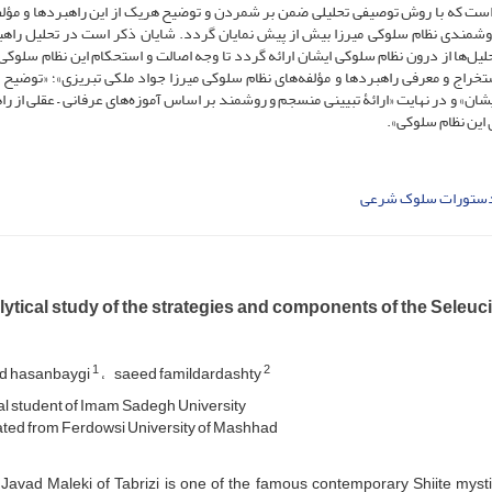
ست که با روش توصیفی تحلیلی ضمن بر شمردن و توضیح هریک از این راهبردها و مؤلفه
و روشمندی نظام سلوکی میرزا بیش از پیش نمایان گردد. شایان ذکر است در تحلیل راهب
یل‌ها از درون نظام سلوکی ایشان ارائه گردد تا وجه اصالت و استحکام این نظام سلوکی
تخراج و معرفی راهبردها و مؤلفه‌های نظام سلوکی میرزا جواد ملکی تبریزی»؛ «توضیح و
ایشان» و در نهایت «ارائۀ تبیینی منسجم و روشمند بر اساس آموزه‌های عرفانی – عقلی از ر
 این نظام سلوکی».
ستورات سلوک شرعی
ytical study of the strategies and components of the Seleuci
1
2
d hasanbaygi
saeed famildardashty
l student of Imam Sadegh University
ed from Ferdowsi University of Mashhad
 Javad Maleki of Tabrizi is one of the famous contemporary Shiite myst