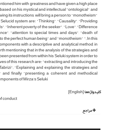
tioned him with greatness and have given a high place
 based on his mystical and intellectual "ontological" and
wing its instructions, will bring a person to "monotheism"
elucid system are: "Thinking", "Causality", "Providing
ds", "Inherent poverty of the seeker", "Love", "Difference
nce", "attention to special times and days", "death of
l to the perfect human being" and "monotheism" "; In this
omponents with a descriptive and analytical method, in
th mentioning that in the analysis of the strategies and
een presented from within his Seluki system in order to
tives of this research are: "extracting and introducing the
brizi"; "Explaining and explaining the strategies and
 and finally "presenting a coherent and methodical
components of Mirza's Seluki
کلیدواژه‌ها
[English]
f conduct
مراجع