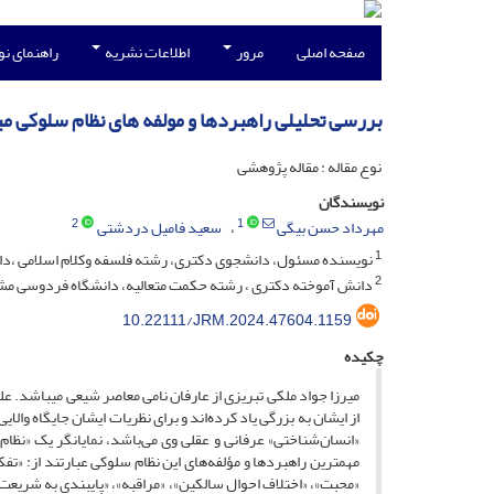
صفحه اصلی
مرور
اطلاعات نشریه
راهنمای ن
بررسی تحلیلی راهبرد‌ها و مولفه های نظام سلوکی می
نوع مقاله : مقاله پژوهشی
نویسندگان
2
1
مهرداد حسن بیگی
سعید فامیل دردشتی
1
نویسنده مسئول، دانشجوی دکتری، رشته فلسفه وکلام اسلامی ،دانشگ
2
دانش آموخته دکتری ، رشته حکمت متعالیه، دانشگاه فردوسی مشه
10.22111/JRM.2024.47604.1159
چکیده
میرزا جواد ملکی تبریزی از عارفان نامی معاصر شیعی میباشد. علم
از ایشان به بزرگی یاد کرده‌اند و برای نظریات ایشان جایگاه وال
«انسان‌شناختی» عرفانی و عقلی وی می‌باشد، نمایانگر یک «نظام
مهمترین راهبردها و مؤلفه‌های این نظام سلوکی عبارتند از: «تفک
«محبت»، «اختلاف احوال سالکین»، «مراقبه»، «پایبندی به شریعت»