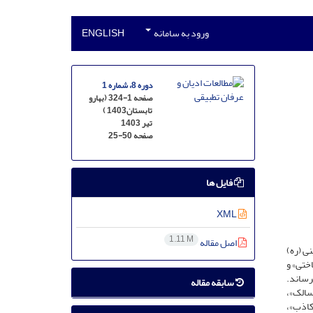
ورود به سامانه
ENGLISH
دوره 8، شماره 1
صفحه 1-324 (بهارو
تابستان1403 )
تیر 1403
صفحه
25-50
فایل ها
XML
1.11 M
اصل مقاله
نی (ره)
اختی» و
رساند.
سابقه مقاله
 سالک»،
کاذب»،