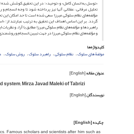
«توسل به انسان کامل» و «توحید»؛ در این تحقیق کوشش شده ا
تحلیل عرفانی – عقلانی آنها نیز پرداخته شود تا وجه انسجام 
مؤلفه‌های نظام سلوکی میرزا سعی شده است تا حد امکان این تحل
گردد. بر این اساس اهداف این تحقیق به ترتیب عبارتند از: «اس
راهبردها و مؤلفه‌های نظام سلوکی میرزا مطابق با آراء و نظریات 
و مؤلفه‌های نظام سلوکی میرزا در جهت تبیین انسجام و روشمندی
کلیدواژه‌ها
مولفۀ های سلوک
نظام سلوکی
راهبرد سلوک
روش سلوک
د
عنوان مقاله
[English]
d system, Mirza Javad Maleki of Tabrizi
نویسندگان
[English]
چکیده
[English]
ics. Famous scholars and scientists after him such as