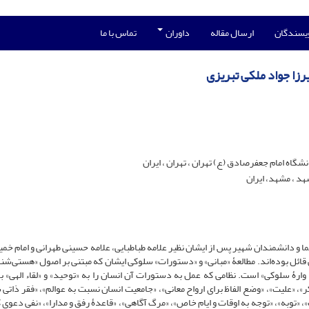
ویسندگان
ارسال مقاله
داوران
تماس با ما
رزا جواد ملکی تبریزی
اه امام جعفرصادق (ع) تهران ، تهران ، ایران
د ، مشهد، ایران
ا و دانشمندان شهیر پس از ایشان نظیر علامه طباطبایی، علامه حسینی طهرانی و امام خمی
ایی قائل بوده‌اند. مطالعۀ «مبانی» و «دستورات» سلوکی ایشان که مبتنی بر اصول «هستی‌شن
 وارۀ سلوکی» است. نظامی که عمل به دستورات آن انسان را به «توحید» و «لقاء الهی» ب
ر»، «علیت»، «وضع الفاظ برای ارواح معانی»، «جامعیت انسان نسبت به عوالم»، «فقر ذاتی
، «توبه»، «توجه به اوقات و ایام خاص»، «مرگ آگاهی»، «قاعدۀ رفق و مدارا»، «نفی دعوی 