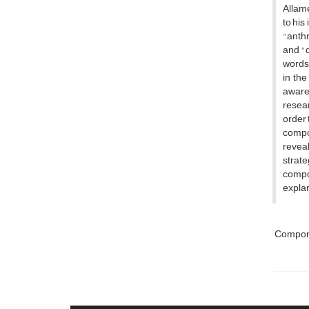
Allame
to his
"anthr
and "d
words 
in the
awaren
resear
order 
compon
reveal
strate
compo
explan
Compone