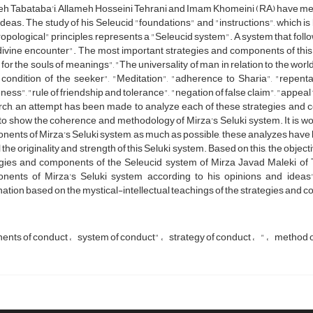
h Tabataba'i, Allameh Hosseini Tehrani and Imam Khomeini (RA) have men
 ideas. The study of his Seleucid "foundations" and "instructions", which is
opological" principles, represents a "Seleucid system". A system that, follo
ivine encounter". The most important strategies and components of this S
for the souls of meanings", "The universality of man in relation to the worl
 condition of the seeker", "Meditation", "adherence to Sharia", "repenta
ess", "rule of friendship and tolerance", "negation of false claim", "appea
ch, an attempt has been made to analyze each of these strategies and c
to show the coherence and methodology of Mirza's Seluki system. It is wor
ents of Mirza's Seluki system, as much as possible, these analyzes have b
 the originality and strength of this Seluki system. Based on this, the objec
gies and components of the Seleucid system of Mirza Javad Maleki of Ta
nents of Mirza's Seluki system according to his opinions and ideas"
ation based on the mystical-intellectual teachings of the strategies and 
nts of conduct
system of conduct"
strategy of conduct
"
method o