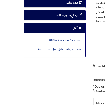
هم رسانی
‌ها به
ردها و
 آشکار
ارجاع به این مقاله
 تبیین
اهبردها
آمار
تعداد مشاهده مقاله:
699
تعداد دریافت فایل اصل مقاله:
422
An anal
mehrda
1
Doctora
2
Graduat
Mirza