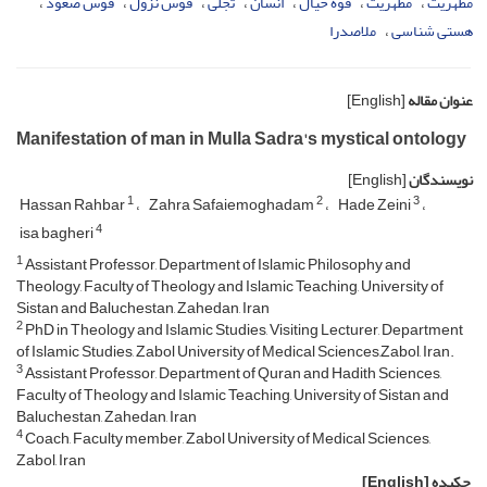
مَظهریت
مُظهریت
قوه خیال
انسان
تجلی
قوس نزول
قوس صعود
هستی شناسی
ملاصدرا
عنوان مقاله
[English]
Manifestation of man in Mulla Sadra's mystical ontology
نویسندگان
[English]
1
2
3
Hassan Rahbar
Zahra Safaiemoghadam
Hade Zeini
4
isa bagheri
1
Assistant Professor, Department of Islamic Philosophy and
Theology, Faculty of Theology and Islamic Teaching, University of
Sistan and Baluchestan, Zahedan, Iran
2
PhD in Theology and Islamic Studies, Visiting Lecturer, Department
of Islamic Studies, Zabol University of Medical Sciences,Zabol, Iran.
3
Assistant Professor, Department of Quran and Hadith Sciences,
Faculty of Theology and Islamic Teaching, University of Sistan and
Baluchestan, Zahedan, Iran
4
Coach, Faculty member, Zabol University of Medical Sciences,
Zabol, Iran
چکیده
[English]