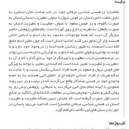
چکیده
ملاصدرا در هستی شناسی عرفانی خود، در باب مباحث تجلی اسمایی، به
دلیل خلقت خاص انسان در قوس نزول با عنوان «مَظهریت اسمائی انسان به
صورت بالقوه» و در قوس صعود با عنوان «مَظهریت و مُظهریت انسان به
صورت بالفعل» به نظریه پردازی روی آورده است. یافته‌های پژوهش حاضر
بیان‌گر آن است که همه موجودات محدود به یک اسم یا اسامی خاص
هستند و از آن تجاوز نمی کنند اما تنها انسان است که چون مظهر اسم جامع
الله است استعداد به ظهور رساندن همه اسما را در وجود خود دارد و با
توجه به تواناییها و قوای خاصی که خداوند به او ارزانی داشته است می تواند
در عرصه هستی اثرات مطلوب و یا ویرانگر از خود برجای گذارد که از آن به
«مَظهریت و مُظهریت» تعبیر شده است که البته این تعابیر با توجه به ویژگی
های قوس نزول و صعود در همه افراد انسانی یکسان نیست و با عنایت به
اینکه هریک از افراد انسانی خلیفه ای از خلفای الهی هستند بنا به حصه
وجودی خود در هستی منشأ اثر واقع می گردند که در نهایت و در سیر روند
صعودی یا آیینه تمام نمای الهی می‌گردند یا شیطانی. پژوهش پیش رو به
روش کیفی و تحلیلی- توصیفی مبتنی بر مطالعات کتابخانه ای با تأکید بر منابع
دست اول صورت گرفته است که غایتش تبیین مسأله مظهریت و مظهریت
انسان در هستی شناسی عرفانی ملاصدرا است که امید می رود پاسخی در
خور به پرسش های این نگاشت فراهم آورد.
کلیدواژه‌ها