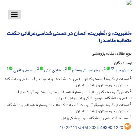
Toggle
vigation
«مَظهریت» و «مُظهریتِ» انسان در هستی شناسی عرفانی حکمت
متعالیه ملاصدرا
نوع مقاله : مقاله پژوهشی
نویسندگان
4
3
2
1
حسن رهبر
زهرا صفائی مقدم
هادی زینی
عیسی باقری
1
استادیار، گروه فلسفه و کلام اسلامی ، دانشکده الهیات و معارف اسلامی، دانشگاه
سیستان و بلوچستان، زاهدان، ایران
2
دانش آموخته دکتری، الهیات و معارف اسلامی، مدرس مدعو، گروه معارف
اسلامی، دانشگاه علوم پزشکی زابل، زابل، ا ایران.
3
استادیار، گروه علوم قرآن و حدیث ، دانشکده الهیات و معارف اسلامی، دانشگاه
سیستان و بلوچستان، زاهدان، ایران
4
عضو هیأت علمی دانشگاه علوم پزشکی زابل
10.22111/JRM.2024.49390.1220