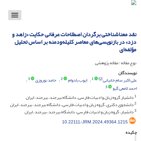
Toggle
vigation
نقد معناشناختی برگردان اصطلاحات عرفانی حکایت «زاهد و
دزد» در بازنویسی‌های معاصر کلیله‌ودمنه بر اساس تحلیل
مؤلفه‌ای
نوع مقاله : مقاله پژوهشی
نویسندگان
3
2
1
علی اکبر سام خانیانی
ایوب بادوام
حامد نوروزی
3
احمد لامعی گیو
1
دانشیار گروه زبان و ادبیات فارسی، دانشگاه بیرجند، بیرجند، ایران
2
دانشجوی دکتری، گروه زبان و ادبیات فارسی، دانشگاه بیرجند، بیرجند، ایران
3
دانشیار، گروه زبان و ادبیات فارسی، دانشگاه بیرجند، بیرجند، ایران
10.22111/JRM.2024.49364.1215
چکیده