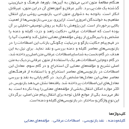
هنگام مطالعۀ متون ادبی می‌توان به آیین‌ها، باورها، فرهنگ و جهان‌بینی
گذشته یک ملت پی برد. تأثیر عرفان و آموزه‌های آن در این متون، غیرقابل
انکار است. باتوجه‌ به دشواری متون ادبی، بازنویسی روشی برای انتقال
مفاهیم به خوانندگان امروزی است. ازاین‌رو، بررسی بازنویسی‌ها از اهمیت
بالایی برخوردار است. این پژوهش با تکیه بر روش توصیفی-تحلیلی بر آن
بوده است که اصطلاحات عرفانی «حکایت زاهد و دزد» کلیله ‌و دمنه را
مشخص و با بهره‌گیری از روش مؤلفه‌های معنایی تحلیل کند و اهمیت آنها را
در فهم پیام حکایت بازگو و درنهایت چگونگی بازتاب این اصطلاحات را در
بازنویسی‌های معاصر کلیله ‌و دمنه بررسی و نقد نماید. برای نیل به این
هدف، در گام نخست به شناساییاصطلاحات عرفانی متن اصلی پرداخته شد،
در گام دوم این اصطلاحات هر یک با استفاده از متون عرفانی نزدیک به متن
اصلی تشریح و مؤلفه‌های معنایی آن استخراج و در گام سوم، معادل این
اصطلاحات در بازنویسی‌های معاصر استخراج و با استفاده از فرهنگ‌های
معاصر معانی این معادل‌ها مشخص گردید. در گام پایانی به نقد و بررسی
معادل‌های این اصطلاحات پرداخته شد. یافته‌ها نشان می‌دهد بازنویس در
اکثر موارد امکان انتقال بخشی از مؤلفه‌های معنایی را پیدا نکرده است. به
نظر می‌رسد یکی از موانع قابل ‌توجه برای انتقال پیام متن اصلی، برگردان
این نوع واژگان و ساختار، در بازنویسی‌های کلیله ‌و دمنه است.
کلیدواژه‌ها
کلیله‌ودمنه
نقد بازنویسی‌
اصطلاحات عرفانی
مؤلفه‌های معنایی