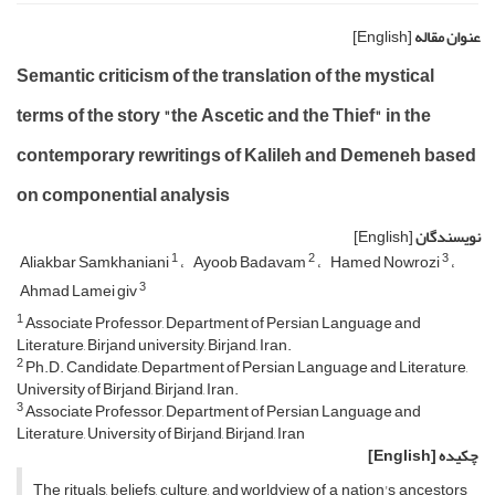
عنوان مقاله
[English]
Semantic criticism of the translation of the mystical
terms of the story "the Ascetic and the Thief" in the
contemporary rewritings of Kalileh and Demeneh based
on componential analysis
نویسندگان
[English]
1
2
3
Aliakbar Samkhaniani
Ayoob Badavam
Hamed Nowrozi
3
Ahmad Lamei giv
1
Associate Professor, Department of Persian Language and
Literature, Birjand university, Birjand, Iran.
2
Ph.D. Candidate, Department of Persian Language and Literature,
University of Birjand, Birjand, Iran.
3
Associate Professor, Department of Persian Language and
Literature, University of Birjand, Birjand, Iran
چکیده
[English]
The rituals, beliefs, culture, and worldview of a nation's ancestors