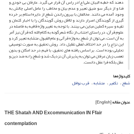
دهند که خطبه البیان علی(ع)در راس آن قرار می گیرد. عارفان بی خودی و
فنا و از دیگر سو ضیق تعبیر و عدم بیان و مخاطب را عامل اصلی چالش به
وجود آمده می دانند. مخالفان با بیرون راندن شطح از دایره اسلام بر خرده
گیری از گویندگان اصرار دارند و لااقل روش گویندگان را با اخبار کتمان و
تقیه و سیره کملین مباین می بینند. با توجه به تغییر واژه قافیه به فاصله در
علوم قرآن، در راستای اجتناب از نگاه شعرگونه به کلام الله که قرآن نیز آمر
به آن است، می توان از شطح به واژه قرآنی و عام القبول متشابه تعبیر کرد و
این نزاع را در حد اختلاف لفظی تقلیل داد. روش تحقیق به صورت توصیفی
تحلیلی بوده است. بر اساس یافته های تحقیق، با فهم در حد امکان و بدون
تعصب زبان عرفان می توان به پذیرش آن نزدیک شد و شطح را نه ضد دین و
عقل بلکه فرا عقل دانست.
کلیدواژه‌ها
شطح
تکفیر
متشابه
قرب نوافل
عنوان مقاله
[English]
THE Shatah AND Excommunication IN Ffair
contemplation