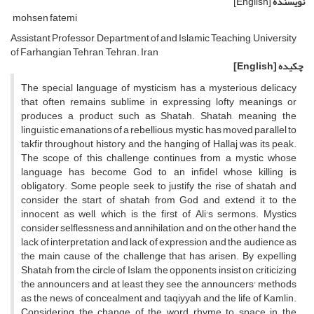
نویسنده
[English]
mohsen fatemi
Assistant Professor, Department of and Islamic Teaching, University
of Farhangian Tehran, Tehran. Iran
چکیده
[English]
The special language of mysticism has a mysterious delicacy
that often remains sublime in expressing lofty meanings or
produces a product such as Shatah. Shatah, meaning the
linguistic emanations of a rebellious mystic, has moved parallel to
takfir throughout history, and the hanging of Hallaj was its peak.
The scope of this challenge continues from a mystic whose
language has become God to an infidel whose killing is
obligatory. Some people seek to justify the rise of shatah and
consider the start of shatah from God and extend it to the
innocent as well, which is the first of Ali's sermons. Mystics
consider selflessness and annihilation, and on the other hand, the
lack of interpretation and lack of expression and the audience as
the main cause of the challenge that has arisen. By expelling
Shatah from the circle of Islam, the opponents insist on criticizing
the announcers and at least they see the announcers' methods
as the news of concealment and taqiyyah and the life of Kamlin.
Considering the change of the word rhyme to space in the