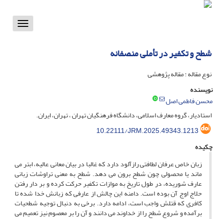
Toggle
vigation
شطح و تکفیر در تأملی منصفانه
نوع مقاله : مقاله پژوهشی
نویسنده
محسن فاطمی اصل
استادیار، گروه معارف اسلامی، دانشگاه فرهنگیان تهران ، تهران، ایران.
10.22111/JRM.2025.49343.1213
چکیده
زبان خاص عرفان لطافتی رازآلود دارد که غالبا در بیان معانی عالیه، ابتر می
ماند یا محصولی چون شطح برون می دهد. شطح به معنی تراوشات زبانی
عارف شوریده، در طول تاریخ به موازات تکفیر حرکت کرده و بر دار رفتن
حلاج اوج آن بوده است. دامنه این چالش از عارفی که زبانش خدا شده تا
کافری که قتلش واجب است، ادامه دارد. برخی به دنبال توجیه شطحیات
برآمده و شروع شطح را از خداوند می دانند و آن را بر معصوم نیز تعمیم می