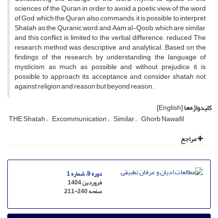
sciences of the Quran, in order to avoid a poetic view of the word
of God, which the Quran also commands, it is possible to interpret
Shatah as the Quranic word and Aam al-Qoob, which are similar,
and this conflict is limited to the verbal difference. reduced The
research method was descriptive and analytical. Based on the
findings of the research, by understanding the language of
mysticism as much as possible and without prejudice, it is
possible to approach its acceptance and consider shatah not
against religion and reason but beyond reason.
کلیدواژه‌ها
[English]
THE Shatah
Excommunication
Similar
Ghorb Nawafil
مراجع
دوره 9، شماره 1
فروردین 1404
صفحه
211-240