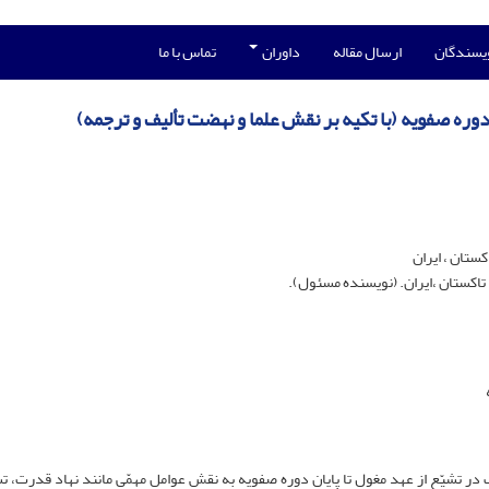
ویسندگان
ارسال مقاله
داوران
تماس با ما
ن دوره صفویه (با تکیه بر نقش علما و نهضت تألیف و ترجمه)
ستان ، ایران
، تاکستان ،ایران. (نویسنده مسئول).
ر تشیّع از عهد مغول تا پایان دوره صفویه به نقش عوامل مهمّی مانند نهاد قدرت، ت