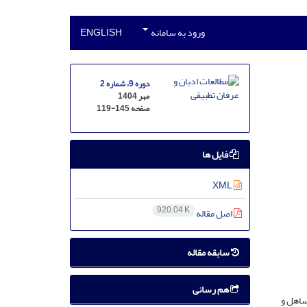
ورود به سامانه
ENGLISH
دوره 9، شماره 2
مهر 1404
صفحه
119-145
فایل ها
XML
920.04 K
اصل مقاله
سابقه مقاله
هم رسانی
ساهل و