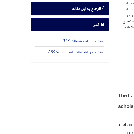
در این
ارجاع به این مقاله
در این
 ایران
صت‌های
آمار
ته‌اند.
تعداد مشاهده مقاله:
913
تعداد دریافت فایل اصل مقاله:
269
The tra
schola
mohamm
1
Ph.D. C