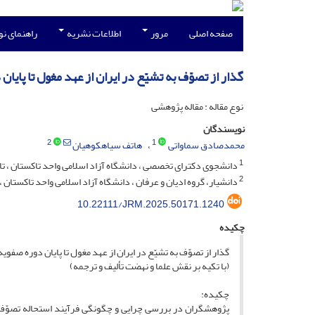
صفحه اصلی
مرور
اطلاعات نشریه
راهنمای ن
گذار از تصوّف به تشیّع در ایران از عهد مغول تا پایا
نوع مقاله : مقاله پژوهشی
نویسندگان
2
1
محمدصادق سماواتی
هاتف سیاهکوهیان
1
دانشجوی دکترای تخصصی ، دانشگاه آزاد اسلامی واحد تاکستان ، تاک
2
دانشیار، گروه ادیان و عرفان ، دانشگاه آزاد اسلامی واحد تاکستان 
10.22111/JRM.2025.50171.1240
چکیده
گذار از تصوّف به تشیّع در ایران از عهد مغول تا پایان دوره صفویه
(با تکیه بر نقش علما و نهضت تألیف و ترجمه)
چکیده:
پژوهشگران در بررسی چرایی و چگونگی فرآیند استحاله تصوّف د