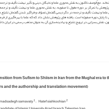
‌اند. مع‌الوصف تاکنون به نقش محوری علما و نخبگان دینی و تأثیر نهضت تألیف و ترجمه 
ژوهش با تمرکز بر دوره مغول تا صفویه، به نقش محوری علما و نهضت تألیف و ترجمه 
ا و نهضت تألیف و ترجمه در دگردیسی گفتمان تصوّف و فراگیر شدن گفتمان تشیّع در
ل تا پایان دوره صفویّه است. یافته های پژوهش نشان داد که که علما با بهره‌گیری از فر
 متون، نقش بسزایی در ترویج تشیّع و نهادینه‌سازی آن به عنوان مذهب رسمی در ایران داش
nsition from Sufism to Shiism in Iran from the Mughal era to t
rs and the authorship and translation movement)
1
2
adsadegh samavaty
Hatef siahkoohian
andidate, of Islamic University Azad, branch, Takestan, Iran