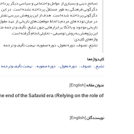
تسامح دینی و بسیاری از عوامل و اجتماعی و سیاسی دیگر پرداخته
دگرگونی فرهنگی به طور مستقلّ پرداخته نشده است. در این پ
دگرگونی پرداخته شده است. هدف از این پزوهش بررسی نقش علم
در میان توده های مردم با لحاظ موقعیّت‌های تاریخی از عهد مغو
تاریخی موجود و با اتّکا بر ابزارهایی چون تبلیغ، تألیف و ترجمه
این پژوهش به روش توصیفی - تحلیلی انجام گرفته است.
واژه‌های کلیدی:
تشیّع، تصوف، دوره مغول، دوره صفویه، نهضت تألیف و ترجمه
کلیدواژه‌ها
تشیع
تصوف
دوره مغول
دوره صفویه
نهضت تألیف وترجمه
عنوان مقاله
[English]
he end of the Safavid era (Relying on the role of
نویسندگان
[English]