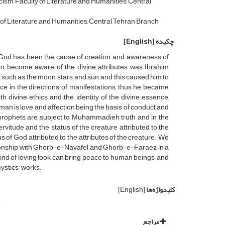
sm, Faculty of Literature and Humanities, Central
of Literature and Humanities, Central Tehran Branch,
چکیده
[English]
f God has been the cause of creation, and awareness of
n to become aware of the divine attributes was Ibrahim
 such as the moon, stars, and sun, and this caused him to
ce in the directions of manifestations, thus he became
divine ethics and the identity of the divine essence,
yaman is love and affection being the basis of conduct and
rophets are subject to Muhammadieh truth and in the
rvitude and the status of the creature attributed to the
 of God attributed to the attributes of the creature. We
ationship with Ghorb-e-Navafel and Ghorb-e-Faraez in a
kind of loving look can bring peace to human beings, and
mystics’ works.
کلیدواژه‌ها
[English]
e
مراجع