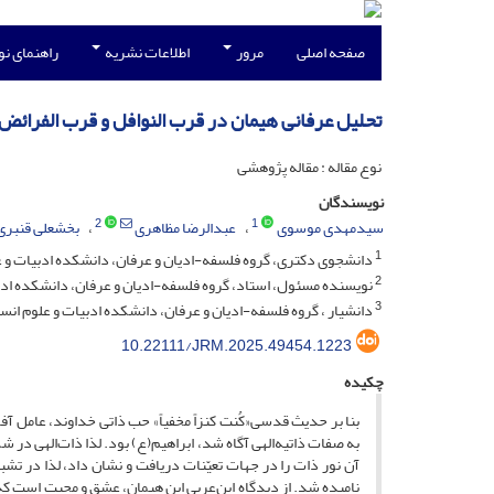
صفحه اصلی
مرور
اطلاعات نشریه
راهنمای ن
تحلیل عرفانی هیمان در قرب النوافل و قرب الفرائض 
نوع مقاله : مقاله پژوهشی
نویسندگان
2
1
سیدمهدی موسوی
عبدالرضا مظاهری
بخشعلی قنبری
1
دانشجوی دکتری، گروه فلسفه-ادیان و عرفان، دانشکده ادبیات و علوم
2
نویسنده مسئول، استاد، گروه فلسفه-ادیان و عرفان، دانشکده ادبیات
3
دانشیار ، گروه فلسفه-ادیان و عرفان، دانشکده ادبیات و علوم انسان
10.22111/JRM.2025.49454.1223
چکیده
بنا‌ بر حدیث قدسی«کُنت کنزاً مخفیاً» حب ذاتی خداوند، عامل
به صفات ذاتیه‌الهی آگاه شد، ابراهیم(ع) بود. لذا ذات‌الهی در ش
آن نور ذات را در جهات تعیّنات دریافت و نشان داد، لذا در تشبی
نامیده شد. از دیدگاه ابن‌عربی این هیمان، عشق و محبت است که