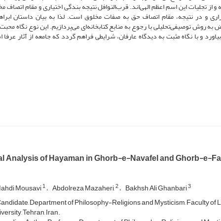
و از تجلیات این اسم اعظم ‌الهى‏‌اند. قرب‌النوافل نتیجه بندگی اختیاری و مقام اتصاف م
 و در نتیجه، مقام اتصاف حق به صفات مخلوق است. لذا به بیان‌ داستان ‌ابراهی
ض به روش توصیفی‌تحلیلی با رجوع به منابع کتابخانه‌ای می‌پردازیم. این نوع نگاه محبت‌
یاورد و با نگاه مثبت به دیدگاه عارفان، شرایطی فراهم گردد که جامعه از آثار عرفا ا
al Analysis of Hayaman in Ghorb-e-Navafel and Ghorb-e-Fara
1
2
3
ahdi Mousavi
Abdolreza Mazaheri,
Bakhsh Ali Ghanbari
andidate, Department of Philosophy-Religions and Mysticism, Faculty of Li
ersity, Tehran, Iran.