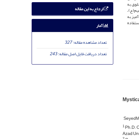
خلوق به
ارجاع به این مقاله
م‌(ع)،
آمیز به
ستفاده
آمار
تعداد مشاهده مقاله:
327
تعداد دریافت فایل اصل مقاله:
243
Mystic
SeyedM
1
Ph.D. C
Azad Univ
2