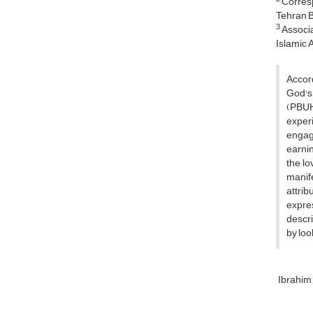
Corresp
Tehran B
3
Associa
Islamic A
Accord
God's 
(PBUH)
experi
engag
earnin
the l
manife
attrib
expres
descri
by loo
Ibrahim