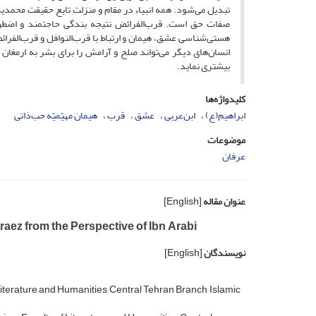
تبدیل می‌شود. همه ‌انبیاء در مقام و منزلت تابع حقیقت ‌محمدیه 
صفات حق است. قرب‌الفرائض نتیجه بندگی حاجتمند و اضطراری
هستی‌‌شناسی عشق، هیمان و ارتباط با قرب‌‌النوافل و قرب‌‌الفرائ
انسان‌های دیگر می‌تواند صلح و آرامش را برای بشر به ارمغان ب
بیشتری نماید.
کلیدواژه‌ها
ابراهیم(ع)
ابن‌عربی
عشق
قرب‌‌
هیمان مهیّمیّه حب‌ذاتی
موضوعات
عرفان
عنوان مقاله
[English]
ez from the Perspective of Ibn Arabi
نویسندگان
[English]
terature and Humanities, Central Tehran Branch, Islamic