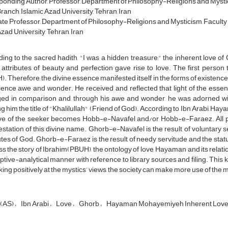
onding Author, Professor, Department of Philosophy-Religions and Mystici
ranch, Islamic Azad University, Tehran, Iran
te Professor, Department of Philosophy-Religions and Mysticism, Faculty 
zad University, Tehran, Iran
ing to the sacred hadith, "I was a hidden treasure," the inherent love o
attributes of beauty and perfection gave rise to love. The first perso
. Therefore, the divine essence manifested itself in the forms of existence,
ence awe and wonder. He received and reflected that light of the essen
ed in comparison and, through his awe and wonder, he was adorned with 
g him the title of "Khalilullah" (Friend of God). According to Ibn Arabi, Ha
ove of the seeker becomes Hobb-e-Navafel and/or Hobb-e-Faraez. All p
station of this divine name. Ghorb-e-Navafel is the result of voluntary se
utes of God. Ghorb-e-Faraez is the result of needy servitude and the status
s the story of Ibrahim(PBUH), the ontology of love, Hayaman and its rel
ptive-analytical manner with reference to library sources and filing. This 
king positively at the mystics’ views, the society can make more use of the 
 (AS)
Ibn Arabi
Love
Ghorb
Hayaman Mohayemiyeh Inherent Lov