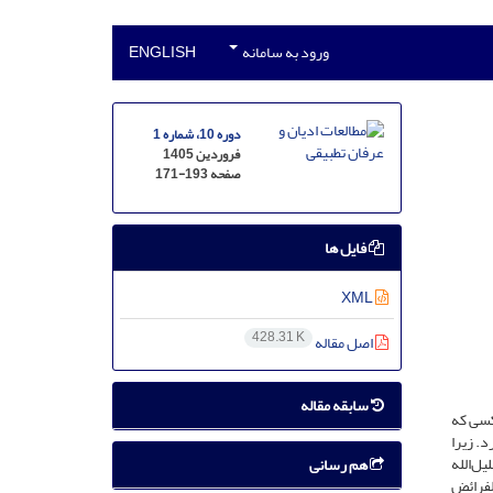
ورود به سامانه
ENGLISH
دوره 10، شماره 1
فروردین 1405
صفحه
171-193
فایل ها
XML
428.31 K
اصل مقاله
سابقه مقاله
کسی که
د. زیرا
یل‌الله
هم رسانی
لفرائض