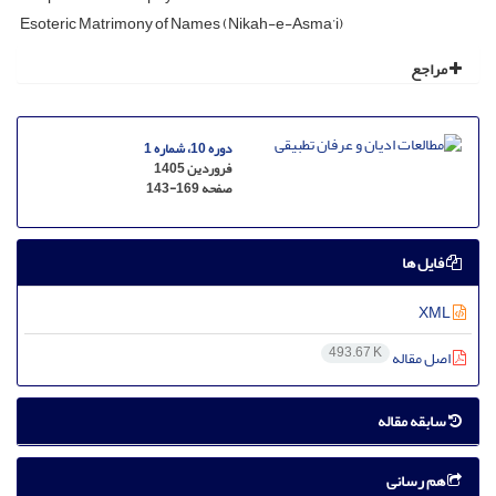
Esoteric Matrimony of Names (Nikah-e-Asma’i)
مراجع
دوره 10، شماره 1
فروردین 1405
صفحه
143-169
فایل ها
XML
493.67 K
اصل مقاله
سابقه مقاله
هم رسانی