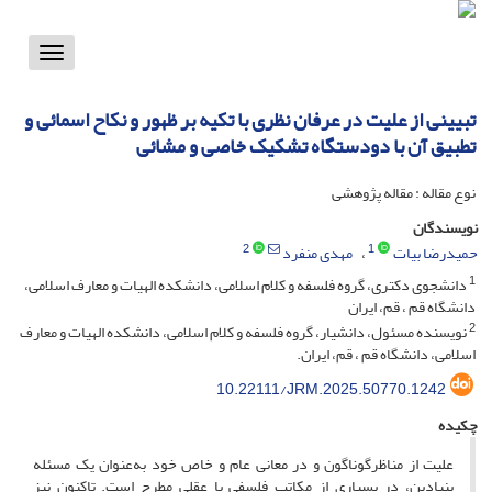
Toggle
vigation
تبیینی از علیت در عرفان نظری با تکیه بر ظهور و نکاح اسمائی و
تطبیق آن با دودستگاه تشکیک خاصی و مشائی
نوع مقاله : مقاله پژوهشی
نویسندگان
2
1
حمیدرضا بیات
مهدی منفرد
1
دانشجوی دکتری، گروه فلسفه و کلام اسلامی، دانشکده الهیات و معارف اسلامی،
دانشگاه قم ، قم، ایران
2
نویسنده مسئول، دانشیار، گروه فلسفه و کلام اسلامی، دانشکده الهیات و معارف
اسلامی، دانشگاه قم ، قم، ایران.
10.22111/JRM.2025.50770.1242
چکیده
علیت از مناظرگوناگون و در معانی عام و خاص خود به‌عنوان یک مسئله
بنیادین، در بسیاری از مکاتب فلسفی یا عقلی مطرح است. تاکنون نیز