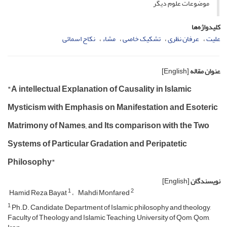
موضوعات علوم دیگر
کلیدواژه‌ها
علیت
عرفان نظری
تشکیک خاصی
مشاء
نکاح اسمائی
عنوان مقاله
[English]
"A intellectual Explanation of Causality in Islamic
Mysticism with Emphasis on Manifestation and Esoteric
Matrimony of Names, and Its comparison with the Two
Systems of Particular Gradation and Peripatetic
Philosophy"
نویسندگان
[English]
1
2
Hamid Reza Bayat
Mahdi Monfared
1
Ph.D. Candidate, Department of Islamic philosophy and theology,
Faculty of Theology and Islamic Teaching, University of Qom, Qom,