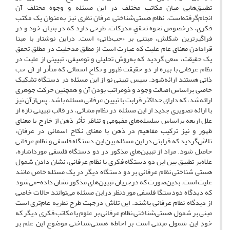
تطبیق‌هایی میان مکاتب مختلف در این مسئله و وجوه مختلف آن
انجام‌گرفته‌است. نظام هستی‌شناختی عرفان نظری نیز به‌عنوان یک مکتب
فکری، درخصوص نحوه تحققِ مدرَکات، طرحی دارد که در بنیان خود و در
فراگیرترین شکلش، مبتنی بر «حب‌ذاتی» است. دراین نوشتار با مبنا
قرادادن معنای عام علیت که عبارت است از مطلق مدخلیت در مطلق تحقق
یک حقیقت، سعی گردید که به‌روش تحلیلی و توصیفی، تبیینی از علیت در
نظام عرفانی با بهره از دو حقیقت ظهور و نکاح اسمائی که متأثر از آن حب
ذاتی هستند ارائه‌شود. سپس تبینی نو از این مسئله در دستگاه تشکیک
خاصی براساس اصالت وجود و ذومراتب بودن آن و همچنین حرکت جوهری
ارائه‌شد، که دارای حداکثر قرابت با تبیین عرفانی مسئله باشد. پس‌ازآن نیز
با ارائه تصویری جدید از این مسئله در نظام مشائی، در قالب تبیینی تازه از
علل اربعه براساس سلسله‌های مفهومی و تناظر تأثر ذهن از خارج با معنای
ظهور و نیز ترکیب مفاهیم در ذهن با معنای نکاح اسمائی در عرفان،
تلاش‌گردید که قرابتی در این مسئله بین این دستگاه فلسفی و نظام عرفانی
حاصل شود. مراد از تبیین‌های مذکور در دو دستگاه فلسفی مورداشاره،
علاه‌بر تطبیق بین این دو دستگاه فکری با نظام عرفانی، نشان دادن شمول
هستی شناختی نظام عرفانی بر دو دستگاه دیگر در یک مسئله خاص مانند
علیت است، بدین‌صورت که درجریان تبیین‌های مذکور نشان داده-می‌شود
که دیدگاه دودستگا فلسفی موردنظر دراین مسئله می‌توانند حالات خاصی
از دیدگاه نظام عرفانی باشند. این تلاش درجهت طرح نظریه عام‌تری است
مبنی بر شمول هستی‌شناختی نظام عرفانی بر علوم یا مکاتب فکری دیگر که
خودِ این شمول مبتنی است بر احاطه هستی‌شناختی موضوع این علم بر