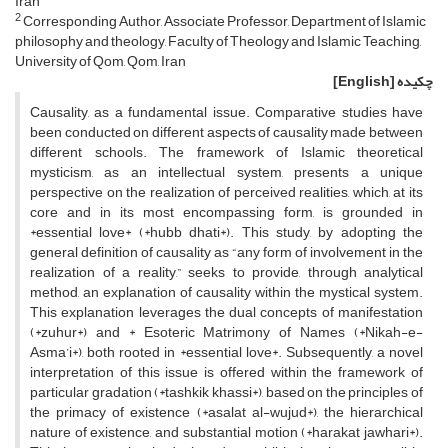
Iran
2
Corresponding Author, Associate Professor, Department of Islamic
philosophy and theology, Faculty of Theology and Islamic Teaching,
University of Qom, Qom, Iran
چکیده
[English]
Causality, as a fundamental issue. Comparative studies have
been conducted on different aspects of causality made between
different schools. The framework of Islamic theoretical
mysticism, as an intellectual system, presents a unique
perspective on the realization of perceived realities, which, at its
core and in its most encompassing form, is grounded in
*essential love* (*hubb dhati*). This study, by adopting the
general definition of causality as “any form of involvement in the
realization of a reality,” seeks to provide, through analytical
method, an explanation of causality within the mystical system.
This explanation leverages the dual concepts of manifestation
(*zuhur*) and * Esoteric Matrimony of Names (*Nikah-e-
Asma’i*), both rooted in *essential love*. Subsequently, a novel
interpretation of this issue is offered within the framework of
particular gradation (*tashkik khassi*), based on the principles of
the primacy of existence (*asalat al-wujud*), the hierarchical
nature of existence, and substantial motion (*harakat jawhari*).