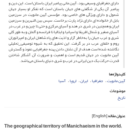
دارای جغرافیای وسیعی بود، آیین مانی پیامبر ایران باستان است. این دین و
پیامبر آن یکی از شگفتی های جهان باستان است که تفکر او بسیار جهان
شمول و دارای ویژگی های خاصی بود. مؤسس آیین مانویت در سرزمین
بابل از خانواده ای دارای نژاد پارت برخاست. سپس بین النهرین و سرزمین
ایران و همچنین در شرق در هند و آسیای مرکزی و حتی تا چین و در غرب در
آسیای صغیر و شمال افریقا و اسپانیا و ایتالیا تا فرانسه و آلمان و به طور کلی
شرق و غرب جهان را به‌خاطر آزار و اذیت های پادشاهان ایران و امپراتوران
روم و خلفای عرب در بر گرفت. این تحقیق که به شیوه توصیفی_تحلیلی
نگاشته شده است هدف از آن نشان دادن پهنه جغرافیایی نفوذ و گسترش
آیین مانویت در جهان قدیم است و اهمیت و ضرورت آن آشکار شاختن
قدرت حرکت یک دین ایرانی در غرب و شرق دنیای باستان می‌باشد.
کلیدواژه‌ها
آیین مانویت
جغرافیا
ایران
اروپا
آسیا
موضوعات
تاریخ
عنوان مقاله
[English]
The geographical territory of Manichaeism in the world;