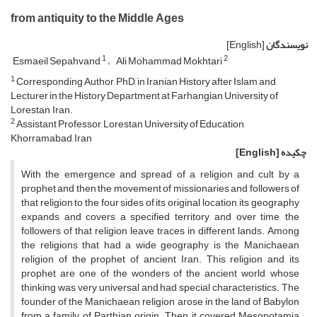
from antiquity to the Middle Ages
نویسندگان
[English]
1
2
Esmaeil Sepahvand
Ali Mohammad Mokhtari
1
Corresponding Author, PhD, in Iranian History after Islam and
Lecturer in the History Department at Farhangian University of
Lorestan, Iran.
2
Assistant Professor, Lorestan University of Education,
Khorramabad, Iran
چکیده
[English]
With the emergence and spread of a religion and cult by a
prophet and then the movement of missionaries and followers of
that religion to the four sides of its original location, its geography
expands and covers a specified territory, and over time, the
followers of that religion leave traces in different lands. Among
the religions that had a wide geography is the Manichaean
religion of the prophet of ancient Iran. This religion and its
prophet are one of the wonders of the ancient world, whose
thinking was very universal and had special characteristics. The
founder of the Manichaean religion arose in the land of Babylon
from a family of Parthian origin. Then it covered Mesopotamia