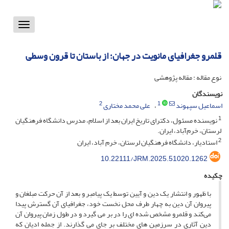
Toggle
vigation
قلمرو جغرافیای مانویت در جهان؛ از باستان تا قرون وسطی
نوع مقاله : مقاله پژوهشی
نویسندگان
2
1
اسماعیل سپهوند
علی محمد مختاری
1
نویسنده مسئول، دکترای تاریخ ایران بعد از اسلام، مدرس دانشگاه فرهنگیان
لرستان، خرم‌آباد، ایران.
2
استادیار، دانشگاه فرهنگیان لرستان، خرم آباد، ایران
10.22111/JRM.2025.51020.1262
چکیده
با ظهور و انتشار یک دین و آیین توسط یک پیامبر و بعد از آن حرکت مبلغان و
پیروان آن دین به چهار طرف محل نخست خود، جغرافیای آن گسترش پیدا
می‌کند و قلمرو مشخص شده ای را در بر می گیرد و در طول زمان پیروان آن
دین آثاری در سرزمین های مختلف بر جای می گذارند. از جمله ادیان که