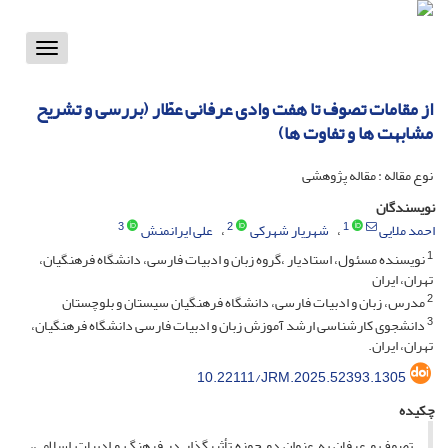
Toggle
vigation
از مقامات تصوف تا هفت وادی‌ عرفانی عطّار (بررسی و تشریح
مشابهت ها و تفاوت ها)
نوع مقاله : مقاله پژوهشی
نویسندگان
3
2
1
احمد ملایی
شهریار شهرکی
علی ایرانمنش
1
نویسنده مسئول، استادیار ،گروه زبان و ادبیات فارسی، دانشگاه فرهنگیان،
تهران، ایران
2
مدرس، زبان و ادبیات فارسی، دانشگاه فرهنگیان سیستان و بلوچستان
3
دانشجوی کارشناسی ارشد آموزش زبان و ادبیات فارسی دانشگاه فرهنگیان،
تهران، ایران.
10.22111/JRM.2025.52393.1305
چکیده
تصوف و عرفان به عنوان دو حوزه تأثیرگذار در فرهنگ و ادبیات اسلامی،