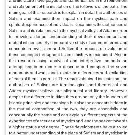
and literature, have played a fundamental role in the refinement
and refinement of the institution of the followers of the path. The
main goal of this research is to explain in detail the authorities of
Sufism and examine their impact on the mystical path and
spiritual experiences of individuals. It examines the authorities of
Sufism and its relations with the mystical valleys of Attar in order
to provide a deeper understanding of their development and
mutual influences. By comparative study of common terms and
concepts in mysticism and Sufism, the process of evolution of
these concepts throughout Islamic history is examined. Also, in
this research, using analytical and interpretive methods, an
attempt has been made to describe and compare the seven
maqamats and wadis, and to state the differences and similarities
of each of them in parallel. The results obtained indicate that the
authorities of Sufism are terminological and theoretical, and
Attar's mystical valleys are allegorical and literary. However,
despite the difference in titles, they are not only the founders of
Islamic principles and teachings, but also the concepts hidden in
the mutual comparison of the two; they are essentially and
conceptually the same and can explain different aspects of the
experiences of ascetics and mystics and lead the seeker towards
a higher status and degree. These developments have also led
to a better understanding of the place of Sufism and mysticism in