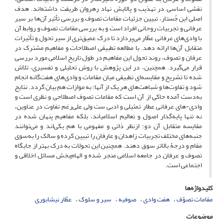
نقشی اساسی در تهذیب و پالایش نهاد رهروان طریقت داشته‌اند. هدف
اصلی این جُستار، تبیین جزئیات مقامات تصوف و بررسی تأثیر آن‌ها بر سیر
عرفانی و تجربیات روحانی افراد است و به بررسی مقامات تصوف و روابط آن
با وادی‌های عرفانی عطّار می‌پردازد تا درک عمیق‌تری از سیر تحول و تأثیرات
متقابل آن‌ها ارائه دهد. با مطالعه تطبیقی اصطلاحات و مفاهیم مشترک در
عرفان و تصوف، روند تحول این مفاهیم در طول تاریخ اسلامی مورد بررسی
قرار می‌گیرد. همچنین، در این پژوهش با روش تحلیلی و تفسیری، تلاش
شده‌ تا تشریح و مقایسه‌ای تطبیقی میان مقامات و وادی‌های هفت‌گانه انجام
شود و تفاوت‌ها و شباهت‌های هر یک از آنها؛ به موازات هم بیان گردد. نتایج
به‌دست آمده حاکی از آن است که مقامات تصوف اصطلاحی و نظری است و
وادی-های عرفانی عطار تمثیلی و ادبی ست ولی علی‌رغم تفاوت در عناوین،
نه تنها پایه‌گذار اصول و تعالیم اسلامیاند، بلکه مفاهیم پنهان شده در
مقایسه متقابل آن دو؛ ازنظر ذاتی و مفهومی با هم یکی‌اند و می‌توانند
جنبه‌های مختلف تجربیات زاهدان و عارفان را تبیین کرده و سالک را به‌سوی
مقام و درجۀ بالاتر سوق دهند. همچنین این تحولات به درک بهتر از جایگاه
تصوف و عرفان در جامعه اسلامی منجر شده و الهام‌بخش مسائل اخلاقی و
اجتماعی است.
کلیدواژه‌ها
مقامات تصوّف
هفت وادی
صوفیه
سیر و سلوک
عطّار نیشابوری
موضوعات