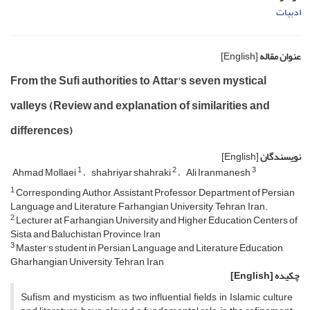
ادبیات
عنوان مقاله
[English]
From the Sufi authorities to Attar's seven mystical
valleys (Review and explanation of similarities and
differences)
نویسندگان
[English]
1
2
3
Ahmad Mollaei
shahriyar shahraki
Ali Iranmanesh
1
Corresponding Author, Assistant Professor, Department of Persian
Language and Literature, Farhangian University, Tehran, Iran.
2
Lecturer at Farhangian University and Higher Education Centers of
Sista and Baluchistan Province, Iran
3
Master's student in Persian Language and Literature Education,
Gharhangian University, Tehran, Iran
چکیده
[English]
Sufism and mysticism, as two influential fields in Islamic culture