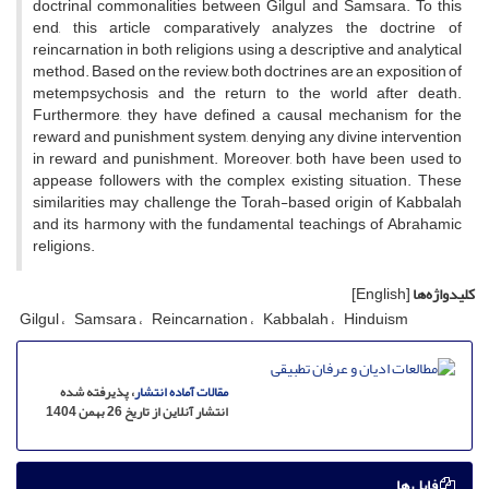
doctrinal commonalities between Gilgul and Samsara. To this
end, this article comparatively analyzes the doctrine of
reincarnation in both religions using a descriptive and analytical
method. Based on the review, both doctrines are an exposition of
metempsychosis and the return to the world after death.
Furthermore, they have defined a causal mechanism for the
reward and punishment system, denying any divine intervention
in reward and punishment. Moreover, both have been used to
appease followers with the complex existing situation. These
similarities may challenge the Torah-based origin of Kabbalah
and its harmony with the fundamental teachings of Abrahamic
religions.
کلیدواژه‌ها
[English]
Gilgul
Samsara
Reincarnation
Kabbalah
Hinduism
مقالات آماده انتشار
، پذیرفته شده
انتشار آنلاین از تاریخ 26 بهمن 1404
فایل ها