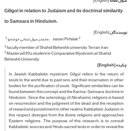
عنوان مقاله
[English]
Giligol in relation to Judaism and its doctrinal similarity
to Samsara in Hinduism.
نویسندگان
[English]
1
2
sasan Pirfalak
محمدرسول ایمانی خوشخو
1
faculty member of Shahid Beheshti university, Terran, Iran
2
Master&#039;s student in Comparative Mysticism at Shahid
Beheshti University
چکیده
[English]
In Jewish Kabbalistic mysticism, Gilgul refers to the return of
souls to the world due to past sins and their incarnation in other
bodies for the purification of souls. Significant similarities can be
found between this concept and the Karma-Samsara doctrine in
Hinduism. Since the soteriology of Abrahamic religions is based
on resurrection and the judgment of the dead, and the reception
of reward and punishment in other realms, Kabbalistic Judaism, in
this respect, diverges from the divine religions and approaches
Eastern religions. The purpose of this research is to consult
Kabbalistic sources and Hindu sacred texts in order to reveal the