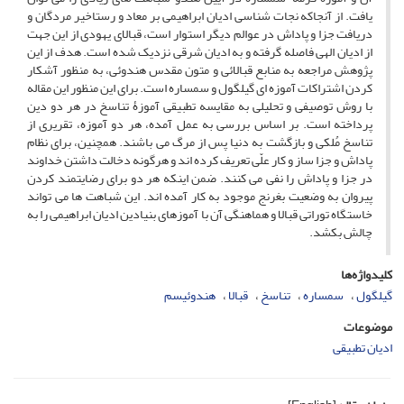
یافت. از آنجاکه نجات شناسی ادیان ابراهیمی بر معاد و رستاخیر مردگان و
دریافت جزا و پاداش در عوالم دیگر استوار است، قبالای یهودی از این جهت
از ادیان الهی فاصله گرفته و به ادیان شرقی نزدیک شده است. هدف از این
پژوهش مراجعه به منابع قبالائی و متون مقدس هندوئی، به منظور آشکار
کردن اشتراکات آموزه ای گیلگول و سمساره است. برای این منظور این مقاله
با روش توصیفی و تحلیلی به مقایسه تطبیقی آموزۀ تناسخ در هر دو دین
پرداخته است. بر اساس بررسی به عمل آمده، هر دو آموزه، تقریری از
تناسخ مُلکی و بازگشت به دنیا پس از مرگ می باشند. همچنین، برای نظام
پاداش و جزا ساز و کار علّی تعریف کرده اند و هرگونه دخالت داشتن خداوند
در جزا و پاداش را نفی می کنند. ضمن اینکه هر دو برای رضایتمند کردن
پیروان به وضعیت بغرنج موجود به کار آمده اند. این شباهت ها می تواند
خاستگاه توراتی قبالا و هماهنگی آن با آموزهای بنیادین ادیان ابراهیمی را به
چالش بکشد.
کلیدواژه‌ها
گیلگول
سمساره
تناسخ
قبالا
هندوئیسم
موضوعات
ادیان تطبیقی