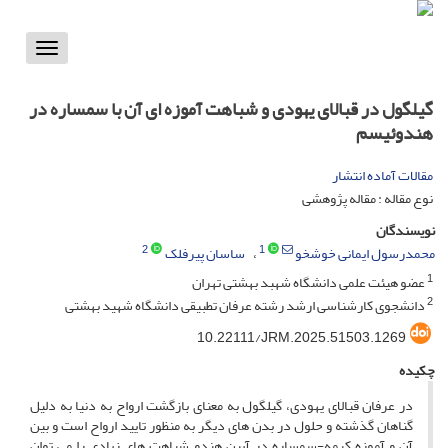
Toggle
vigation
گیلگول در قبالای یهودی و شباهت آموزه ای آن با سمساره در
هندوئیسم
مقالات آماده انتشار
نوع مقاله : مقاله پژوهشی
نویسندگان
2
1
محمدرسول ایمانی خوشخو
ساسان پیرفلک
1
عضو هیئت علمی دانشگاه شهبد بهشتی تهران
2
دانشجوی کارشناسی ارشد رشته عرفان تطبیقی دانشگاه شهید بهشتی
10.22111/JRM.2025.51503.1269
چکیده
در عرفان قبالای یهودی، گیلگول به معنای بازگشت ارواح به دنیا به دلیل
گناهان گذشته و حلول در بدن های دیگر به منظور تایید ارواح است و بین
آن و آموزه کرمه-سمساره در آیین هندو شباهت های زیادی را می توان