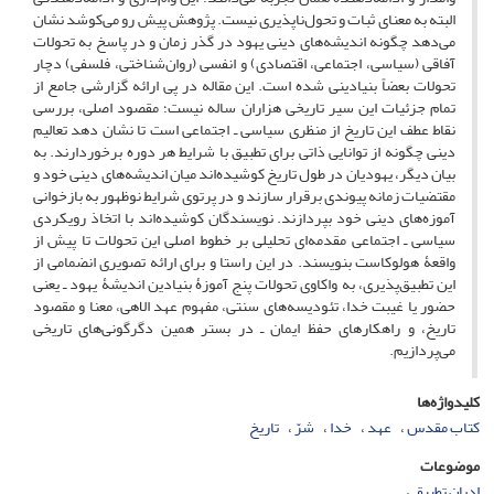
البته به معنای ثبات و تحول‌ناپذیری نیست. پژوهش پیش رو می‌کوشد نشان
می‌دهد چگونه اندیشه‌های دینی یهود در گذر زمان و در پاسخ به تحولات
آفاقی (سیاسی، اجتماعی، اقتصادی) و انفسی (روان‌شناختی، فلسفی) دچار
تحولات بعضاً بنیادینی شده است. این مقاله در پی ارائه گزارشی جامع از
تمام جزئیات این سیر تاریخی هزاران ساله نیست؛ مقصود اصلی، بررسی
نقاط عطف این تاریخ از منظری سیاسی ـ اجتماعی است تا نشان دهد تعالیم
دینی چگونه از توانایی ذاتی برای تطبیق با شرایط هر دوره برخوردارند. به
بیان دیگر، یهودیان در طول تاریخ کوشیده‌اند میان اندیشه‌های دینی خود و
مقتضیات زمانه پیوندی برقرار سازند و در پرتوی شرایط نوظهور به بازخوانی
آموزه‌های دینی خود بپردازند. نویسندگان کوشیده‌اند با اتخاذ رویکردی
سیاسی ـ اجتماعی مقدمه‌ای تحلیلی بر خطوط اصلی این تحولات تا پیش از
واقعۀ هولوکاست بنویسند. در این راستا و برای ارائه تصویری انضمامی از
این تطبیق‌پذیری، به واکاوی تحولات پنج آموزۀ بنیادین اندیشۀ یهود ـ یعنی
حضور یا غیبت خدا، تئودیسه‌های سنتی، مفهوم عهد الاهی، معنا و مقصود
تاریخ، و راهکارهای حفظ ایمان ـ در بستر همین دگرگونی‌های تاریخی
می‌پردازیم.
کلیدواژه‌ها
کتاب مقدس
عهد
خدا
شرّ
تاریخ
موضوعات
ادیان تطبیقی