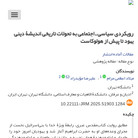
Toggle
vigation
رویکردی سیاسی ـ اجتماعی به تحولات تاریخی اندیشۀ دینی
یهود تا پیش از هولوکاست
مقالات آماده انتشار
نوع مقاله : مقاله پژوهشی
نویسندگان
2
1
میلاد اعظمی مرام
علیرضا مؤیدراد
1
دانشگاه تهران
2
ادیان و عرفان، دانشکدۀ الاهیات و معارف اسلامی، دانشگاه تهران، تهران، ایران.
10.22111/JRM.2025.51903.1284
چکیده
مطابق روایت کتاب‌مقدس عبری، رابطۀ ویژۀ خدا با بنی‌اسرائیل نخست از
مجرای وعده‌های او به حضرت ابراهیم آغاز شد و یهودیان امروز خود را
وامدار و ادامه‌دهندۀ همان تجربه می‌دانند؛ این وام‌داری و ادامه‌دهندگی