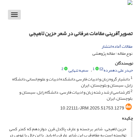
Toggle
vigation
تصویرآفرینی مقامات عرفانی در شعر حزین لاهیجی
مقالات آماده انتشار
نوع مقاله : مقاله پژوهشی
نویسندگان
2
1
حیدر علی دهمرده
سمیه تنهایی
1
دانشیار گروه زبان و ادبیات فارسی دانشکده ادبیات و علوم انسانی دانشگاه
زابل، سیستان و بلوچستان، ایران
2
کارشناسی ارشد رشته زبان و ادبیات فارسی، دانشگاه زابل، سیستان و
بلوچستان، ایران
10.22111/JRM.2025.51753.1279
چکیده
حزین لاهیجی، شاعر برجسته و عارف پاکدل قرن دوازدهم که کمتر کسی
توانسته است به مقام قرب این شاعر عارف راه یابد. با این حال با غوص در