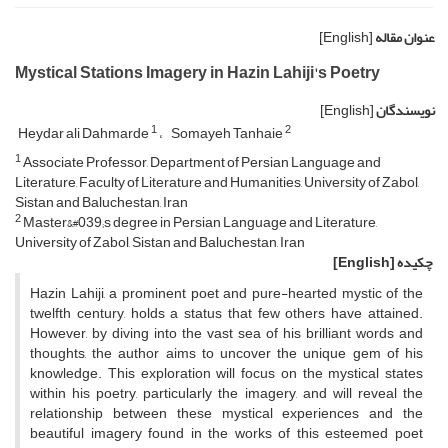
عنوان مقاله
[English]
Mystical Stations Imagery in Hazin Lahiji's Poetry
نویسندگان
[English]
1
2
Heydar ali Dahmarde
Somayeh Tanhaie
1
Associate Professor, Department of Persian Language and
Literature, Faculty of Literature and Humanities, University of Zabol,
Sistan and Baluchestan, Iran
2
Master&#039;s degree in Persian Language and Literature,
University of Zabol, Sistan and Baluchestan, Iran
چکیده
[English]
Hazin Lahiji, a prominent poet and pure-hearted mystic of the
twelfth century, holds a status that few others have attained.
However, by diving into the vast sea of his brilliant words and
thoughts, the author aims to uncover the unique gem of his
knowledge. This exploration will focus on the mystical states
within his poetry, particularly the imagery, and will reveal the
relationship between these mystical experiences and the
beautiful imagery found in the works of this esteemed poet