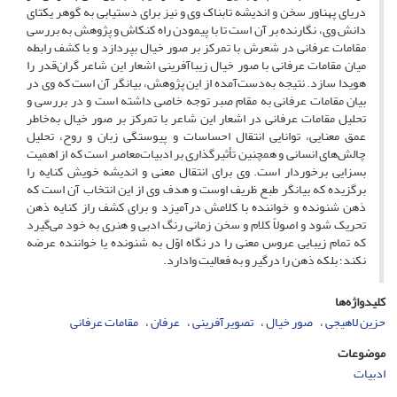
دریای پهناور سخن و اندیشه تابناک وی و نیز برای دستیابی به گوهر یکتای
دانش وی، نگارنده بر آن است تا با پیمودن راه کنکاش و پژوهش به بررسی
مقامات عرفانی در شعرش با تمرکز بر صور خیال بپردازد و با کشف رابطه
میان مقامات عرفانی با صور خیال زیباآفرینی اشعار این شاعر گران‌قدر را
هویدا سازد. نتیجه به‌دست‌آمده از این پژوهش، بیانگر آن است که وی در
بیان مقامات عرفانی به مقام صبر توجه خاصی داشته است و در بررسی و
تحلیل مقامات عرفانی در اشعار این شاعر با تمرکز بر صور خیال به‌خاطر
عمق معنایی، توانایی انتقال احساسات و پیوستگی زبان و روح، تحلیل
چالش‌های انسانی و همچنین تأثیرگذاری بر ادبیات‌معاصر است که از اهمیت
بسزایی برخوردار است. وی برای انتقال معنی و اندیشه خویش کنایه را
برگزیده که بیانگر طبع ظریف اوست و هدف وی از این انتخاب آن است که
ذهن شنونده و خواننده با کلامش درآمیزد و برای کشف راز کنایه ذهن
تحریک شود و اصولاً کلام و سخن زمانی رنگ ادبی و هنری به خود می‌گیرد
که تمام زیبایی عروس معنی را در نگاه اوّل به شنونده یا خواننده عرضه
نکند؛ بلکه ذهن را درگیر و به فعالیت وادارد.
کلیدواژه‌ها
حزین لاهیجی
صور خیال
تصویرآفرینی
عرفان
مقامات عرفانی
موضوعات
ادبیات