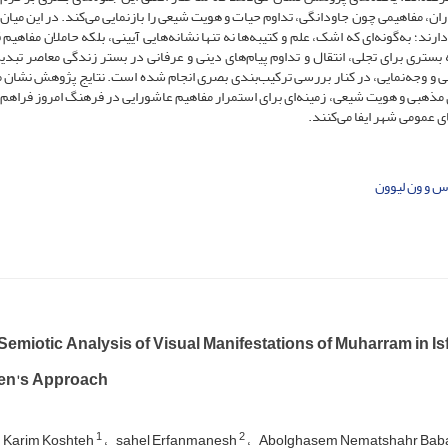
، مفاهیمی چون جاودانگی، تداوم حیات و هویت شیعی را بازنمایی می‌کند. در این میان، 
ند؛ به‌گونه‌ای که اشک، علم و کتیبه‌ها نه تنها نشانه‌هایی آیینی، بلکه حاملان مفاهیم
 بستری برای تجلی، انتقال و تداوم پیام‌های دینی و عرفانی در بستر زندگی معاصر تبد
ی و وجه‌نمایی، در کنار بررسی ترکیب‌بندی بصری انجام شده است. نتایج پژوهش نشان 
ی مذهبی و هویت شیعی، زمینه‌ای برای استمرار مفاهیم عاشورایی در فرهنگ امروز فراهم
 عمومی شهر ایفا می‌کنند.
 و ون لیوون
 Semiotic Analysis of Visual Manifestations of Muharram in 
en's Approach
1
2
 Karim Koshteh
sahel Erfanmanesh
Abolghasem Nematshahr Bab