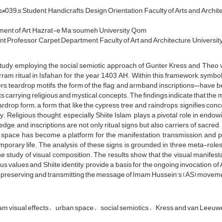
#039;s Student, Handicrafts, Design Orientation, Faculty of Arts and Archit
ent of Art, Hazrat-e Ma’soumeh University, Qom
nt Professor, Carpet Department, Faculty of Art and Architecture, Universit
tudy, employing the social semiotic approach of Gunter Kress and Theo 
am ritual in Isfahan for the year 1403 AH. Within this framework, symbo
s, teardrop motifs, the form of the flag, and armband inscriptions—have 
ts carrying religious and mystical concepts. The findings indicate that the 
ardrop form; a form that, like the cypress tree and raindrops, signifies conce
ty. Religious thought, especially Shiite Islam, plays a pivotal role in end
dge, and inscriptions are not only ritual signs but also carriers of sacred
space has become a platform for the manifestation, transmission, and p
porary life. The analysis of these signs is grounded in three meta-roles
he study of visual composition. The results show that the visual manifest
ous values and Shiite identity, provide a basis for the ongoing invocation o
n preserving and transmitting the message of Imam Hussein’s (AS) movement
m visual effects
urban space
social semiotics
Kress and van Leeuw