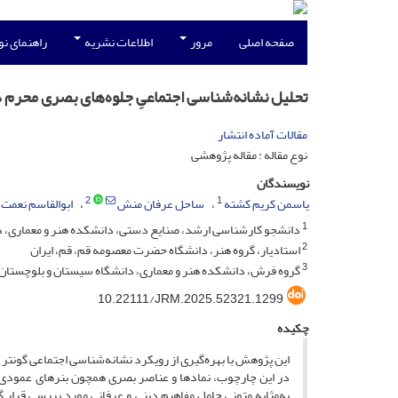
صفحه اصلی
مرور
اطلاعات نشریه
راهنمای ن
تحلیل نشانه‌شناسی اجتماعیِ جلوه‌های بصری محرم در
مقالات آماده انتشار
نوع مقاله : مقاله پژوهشی
نویسندگان
2
1
یاسمن کریم کشته
ساحل عرفان منش
ابوالقاسم نعمت
1
دانشجو کارشناسی ارشد، صنایع دستی، دانشکده هنر و معماری، د
2
استادیار، گروه هنر، دانشگاه حضرت معصومه قم، قم، ایران
3
گروه فرش، دانشکده هنر و معماری، دانشگاه سیستان و بلوچستان،
10.22111/JRM.2025.52321.1299
چکیده
در این چارچوب، نمادها و عناصر بصری همچون بنرهای عمودی و اف
به‌مثابه متونی حامل مفاهیم دینی و عرفانی مورد بررسی قرار 