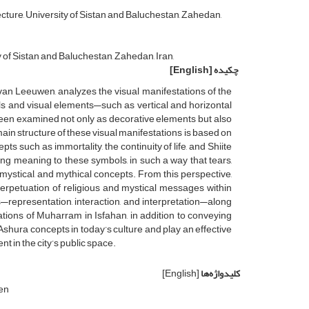
ecture, University of Sistan and Baluchestan, Zahedan,
y of Sistan and Baluchestan, Zahedan, Iran,
چکیده
[English]
van Leeuwen, analyzes the visual manifestations of the
ls and visual elements—such as vertical and horizontal
been examined not only as decorative elements but also
main structure of these visual manifestations is based on
pts such as immortality, the continuity of life, and Shiite
owing meaning to these symbols, in such a way that tears,
, mystical, and mythical concepts. From this perspective,
erpetuation of religious and mystical messages within
—representation, interaction, and interpretation—along
ations of Muharram in Isfahan, in addition to conveying
f Ashura concepts in today’s culture and play an effective
 in the city’s public space.
کلیدواژه‌ها
[English]
en