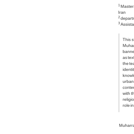
1
Master&
Iran
2
departm
3
Assista
This s
Muharr
banner
as tex
the te
identi
knowle
urban 
contem
with t
religi
role i
Muharra