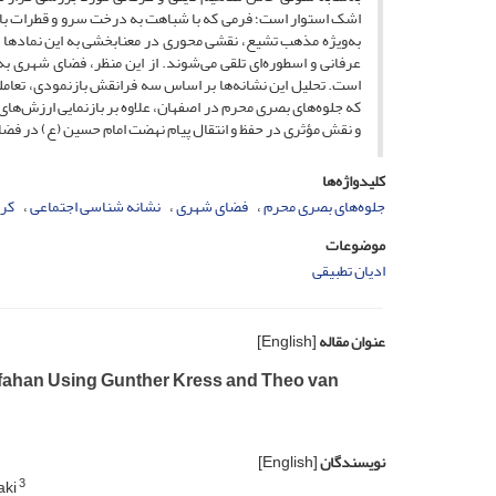
اشک استوار است؛ فرمی که با شباهت به درخت سرو و قطرات باران
به‌ویژه مذهب تشیع، نقشی محوری در معنابخشی به این نمادها دار
عرفانی و اسطوره‌ای تلقی می‌شوند. از این منظر، فضای شهری به
است. تحلیل این نشانه‌ها بر اساس سه فرانقش بازنمودی، تعامل
که جلوه‌های بصری محرم در اصفهان، علاوه بر بازنمایی ارزش‌ها
و نقش مؤثری در حفظ و انتقال پیام نهضت امام حسین (ع) در فضای
کلیدواژه‌ها
جلوه‌های بصری محرم
فضای شهری
نشانه شناسی اجتماعی
کرس
موضوعات
ادیان تطبیقی
عنوان مقاله
[English]
Isfahan Using Gunther Kress and Theo van
نویسندگان
[English]
3
aki