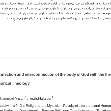
 جهان و هر آنچه‌که در جهان وجود دارد، کالبد خداوند است. او در استعاره جهان به‌مثاب
لسوزانه عمل می‌کند نه بیرونی و متناوب. خداوند موجودی نیست که به‌شیوه دوره‌ای در ت
فوق-قلمرو پادشاهی) مداخله نماید بلکه به‌طور مداوم، مراقب جهان است. این نوشت
تعاری مک‌فیگ، به بررسی و مقایسه این دو و ارتباط و پیوند آنها از نظر وی می‌پردازد.
nection and interconnection of the body of God with the thr
orical Theology
1
2
hammad Ansari
mahdi lakzaei
ed with a PhD in Religions and Mysticism, Faculty of Literature and Humani
nt Professor, Department of Eastern Religions, Qom University of Religion