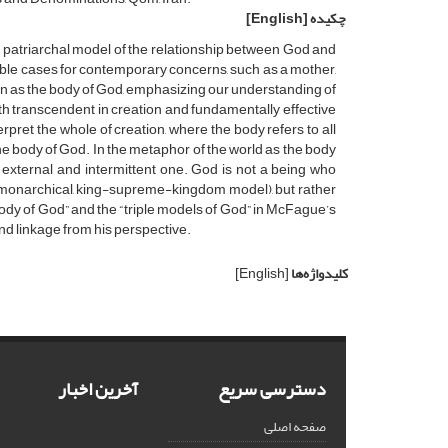
چکیده
[English]
 patriarchal model of the relationship between God and
ible cases for contemporary concerns, such as a mother,
ion as the body of God, emphasizing our understanding of
oth transcendent in creation and fundamentally effective
pret the whole of creation, where the body refers to all
s the body of God. In the metaphor of the world as the body
 external and intermittent one. God is not a being who
he monarchical, king-supreme-kingdom model), but rather
body of God” and the “triple models of God” in McFague’s
d linkage from his perspective.
کلیدواژه‌ها
[English]
دسترسی سریع
آخرین اخبار
صفحه اصلی