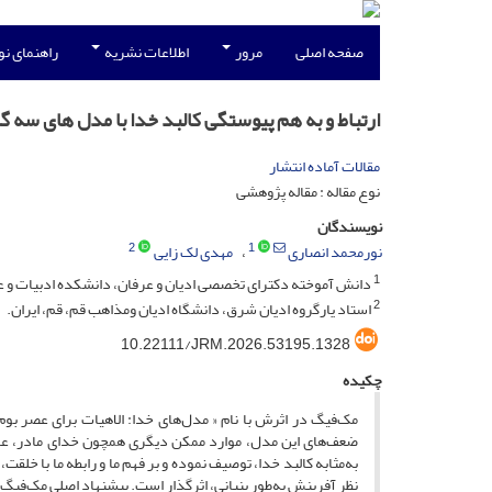
صفحه اصلی
مرور
اطلاعات نشریه
راهنمای ن
ارتباط و به هم پیوستگی کالبد خدا با مدل های سه گ
مقالات آماده انتشار
نوع مقاله : مقاله پژوهشی
نویسندگان
2
1
نورمحمد انصاری
مهدی لک زایی
1
دانش آموخته دکترای تخصصی ادیان و عرفان، دانشکده ادبیات و علوم
2
استاد یارگروه ادیان شرق، دانشگاه ادیان ومذاهب قم، قم، ایران.
10.22111/JRM.2026.53195.1328
چکیده
مک‌فیگ در اثرش با نام « مدل‌های خدا: الاهیات برای عصر بوم‌
ضعف‌های این مدل، موارد ممکن دیگری همچون خدای مادر، عاشق 
به‌مثابه کالبد خدا، توصیف نموده و بر فهم ما و رابطه ما با خلقت
نظر آفرینش به‌طور بنیانی، اثرگذار است. پیشنهاد اصلی مک‌فیگ