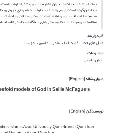
به تمام اشکال حیات در جهان اشاره دارد و پیشنهاد او این است که
خدا، این‌گونه استدلال می‌کند که خداوند به شیوه‌ای درونی و د
طبیعت با اهداف خیرخواهانه (همانند مدل سلطنتی، پادشاه-ما
مطالعه مفهوم «کالبد خدا» و« مدل‌های سه‌گانه خدا» در الاهیات اس
کلیدواژه‌ها
مدل های خدا
کالبد خدا
مادر
عاشق
دوست
موضوعات
ادیان تطبیقی
عنوان مقاله
[English]
eefold models of God in Sallie McFague's
نویسندگان
[English]
ties, Islamic Azad University, Qom Branch, Qom, Iran.
s and Denominations, Qom, Iran.