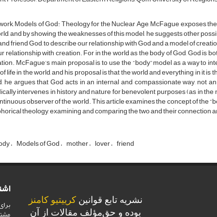
 work, Models of God: Theology for the Nuclear Age, McFague exposes the
rld, and by showing the weaknesses of this model, he suggests other poss
 and friend God, to describe our relationship with God and a model of creat
r relationship with creation. For in the world as the body of God, God is b
ation. McFague’s main proposal is to use the “body” model as a way to inter
of life in the world, and his proposal is that the world and everything in it i
, he argues that God acts in an internal and compassionate way, not an
ically intervenes in history and nature for benevolent purposes (as in t
ontinuous observer of the world. This article examines the concept of the “
orical theology, examining and comparing the two and their connection an
ody
Models of God
mother
lover
friend
اشت
نشریه تابع قوانین
کرییتیو کامنز
برای
بوده و حق‌مؤلف مقالات از آن
مشت