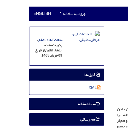
ورود به سامانه
ENGLISH
مقالات آماده انتشار
،
پذیرفته شده
انتشار آنلاین از تاریخ
09 خرداد 1405
فایل ها
XML
سابقه مقاله
ن دادن
لقت را
هم رسانی
و هم از
که جسم