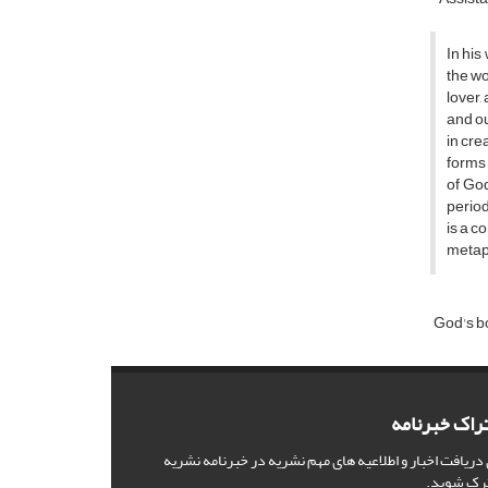
In his
the wo
lover,
and ou
in cre
forms 
of God
period
is a c
metaph
God's b
راک خبرنامه
 دریافت اخبار و اطلاعیه های مهم نشریه در خبرنامه نشریه
رک شوید.