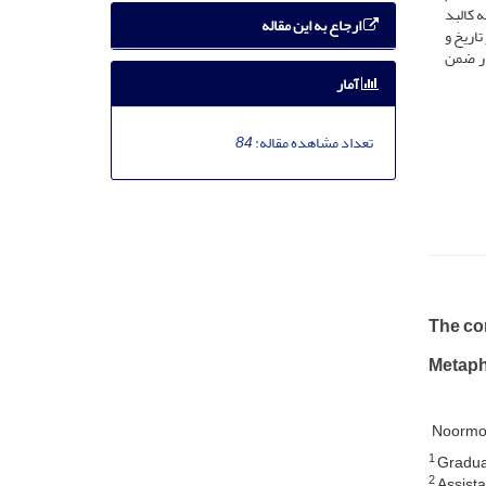
ه کالبد
ارجاع به این مقاله
اریخ و
ار ضمن
آمار
تعداد مشاهده مقاله:
84
The con
Metaph
Noormo
1
Graduat
2
Assista