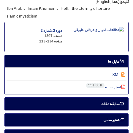
کلیدواژه‌ها
[English]
: Ibn Arabi
Imam Khomeini
Hell
the Eternity of torture
Islamic mysticism
دوره 2، شماره 2
اسفند 1397
صفحه
113-134
فایل ها
XML
551.38 K
اصل مقاله
سابقه مقاله
هم رسانی