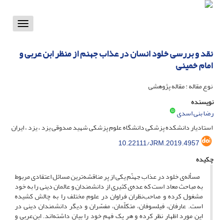
Toggle
vigation
نقد و بررسی خلود انسان در عذاب جهنم از منظر ابن عربی و
امام خمینی
نوع مقاله : مقاله پژوهشی
نویسنده
رضا بنی اسدی
استادیار دانشکده پزشکی دانشگاه علوم پزشکی شهید صدوقی یزد ، یزد ، ایران
10.22111/JRM.2019.4957
چکیده
مسأله‌ی خلود در عذاب جهنّم یکی از پر مناقشه‌ترین مسائل اعتقادی مربوط
به مباحث معاد است که عده‌ی کثیری از دانشمندان و عالمان دینی را به خود
مشغول کرده و صاحب‌نظران فراوان در علوم مختلف را به چالش کشیده
است. عارفان، فیلسوفان، متکلّمان، مفسّران و دیگر دانشمندان دینی در
این مورد اظهار نظر کرده و هر یک فهم خود را بیان داشته‌اند. ابن‌عربی و