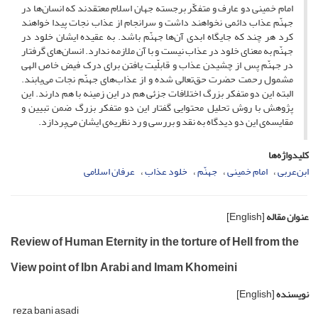
امام خمینی دو عارف و متفکّر برجسته جهان اسلام معتقدند که انسان‌ها در
جهنّم عذاب دائمی نخواهند داشت و سرانجام از عذاب نجات پیدا خواهند
کرد هر چند که جایگاه ابدی آن‌ها جهنّم باشد. به عقیده ایشان خلود در
جهنّم به معنای خلود در عذاب نیست و با آن ملازمه ندارد. انسان‌های گرفتار
در جهنّم پس از چشیدن عذاب و قابلّیت یافتن برای درک فیض خاص الهی
مشمول رحمت حضرت حق‌تعالی شده و از عذاب‌های جهنّم نجات می‌یابند.
البته این دو متفکر بزرگ اختلافات جزئی هم در این زمینه با هم دارند. این
پژوهش با روش تحلیل محتوایی گفتار این دو متفکر بزرگ ضمن تبیین و
مقایسه‌ی این دو دیدگاه به نقد و بررسی و رد نظریه‌ی ایشان می‌پردازد.
کلیدواژه‌ها
ابن‌عربی
امام خمینی
جهنّم
خلود عذاب
عرفان اسلامی
عنوان مقاله
[English]
Review of Human Eternity in the torture of Hell from the
View point of Ibn Arabi and Imam Khomeini
نویسنده
[English]
reza bani asadi