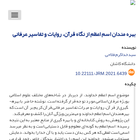
Toggle
vigation
بهره مندان اسم اعظم از نگاه قرآن، روایات و تفاسیر عرفانی
نویسنده
سیدخداکرم فلاحی
دانشگاه کاشان
10.22111/JRM.2021.6439
چکیده
موضوع اسم اعظم خداوند، از دیرباز در شاخه‌های مختلف علوم اسلامی
بویژه عرفان اسلامی مورد توجه قرار گرفته است. نوشته حاضر با بهره­
گیری از قرآن، روایات و میراث تفاسیر عرفانی قرآن کریم بر آن است که
بهره­مندان اسم اعظم خداوند و مهمترین ویژگی آنان را کشف و معرفیکند.
این پژوهش به روش کتابخانه ای و با بهره گیری از منابع معتبر به این نتیجه
رسیده­؛ اسم اعظم به گونه ای معلوم و قابل دستیابی است و به نظر می­رسد
اسمی است لفظی که هر کس بدان دست یابد و با آن خدا را بخواند، دعایش
مستجاب می­شود. خداوند این اسم را دراختیار بندگان خاص خود قرارمی