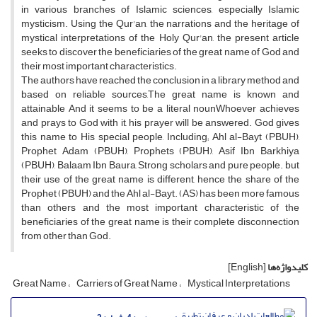
in various branches of Islamic sciences, especially Islamic
mysticism. Using the Qur'an, the narrations and the heritage of
mystical interpretations of the Holy Qur'an, the present article
seeks to discover the beneficiaries of the great name of God and
their most important characteristics.
The authors have reached the conclusion in a library method and
based on reliable sources,The great name is known and
attainable And it seems to be a literal nounWhoever achieves
and prays to God with it, his prayer will be answered. God gives
this name to His special people, Including; Ahl al-Bayt (PBUH),
Prophet Adam (PBUH), Prophets (PBUH), Asif Ibn Barkhiya
(PBUH), Balaam Ibn Baura, Strong scholars and pure people. but
their use of the great name is different, hence the share of the
Prophet (PBUH) and the Ahl al-Bayt. (AS) has been more famous
than others and the most important characteristic of the
beneficiaries of the great name is their complete disconnection
from other than God.
کلیدواژه‌ها
[English]
Great Name
Carriers of Great Name
Mystical Interpretations