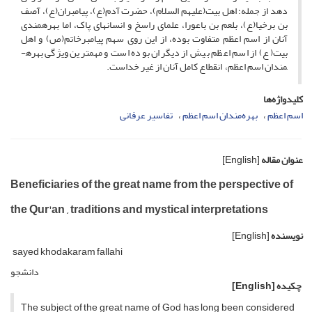
دهد از جمله؛ اهل بیت(علیهم السلام)، حضرت آدم(ع)، پیامبران(ع)، آصف
بن برخیا(ع)، بلعم بن باعورا، علمای راسخ و انسانهای پاک، اما بهره­مندی
آنان از اسم اعظم متفاوت بوده، از این روی سهم پیامبرخاتم(ص) و اهل
بیت(ع) از اسم اعظم بیش از دیگران بوده است و مهمترین ویژگی بهره­
مندان اسم اعظم، انقطاع کامل آنان از غیر خداست.
کلیدواژه‌ها
اسم اعظم
بهره‌مندان اسم اعظم
تفاسیر عرفانی
عنوان مقاله
[English]
Beneficiaries of the great name from the perspective of
the Qur'an , traditions and mystical interpretations
نویسنده
[English]
sayed khodakaram fallahi
دانشجو
چکیده
[English]
The subject of the great name of God has long been considered