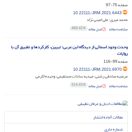
صفحه
75-97
10.22111/JRM.2021.6443
محمد میری؛ علی امینی نژاد
460.42 K
مشاهده مقاله
اصل مقاله
وحدت وجود اسمائی از دیدگاه ابن عربی؛ تبیین، کارکردها و تطبیق آن با
روایات
صفحه
99-116
10.22111/JRM.2021.6970
مرضیه صادقی رشتی؛ مهدیه سادات مستقیمی؛ وحیده اکرمی
514.43 K
مشاهده مقاله
اصل مقاله
مقالات آماده انتشار
شماره جاری