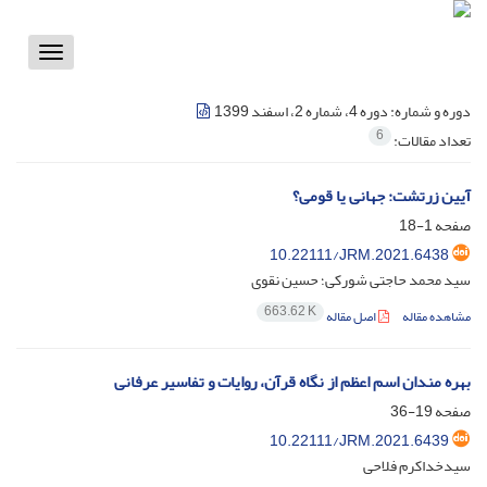
Toggle
vigation
دوره و شماره:
دوره 4، شماره 2، اسفند 1399
6
تعداد مقالات:
آیین زرتشت: جهانی یا قومی؟
صفحه
1-18
10.22111/JRM.2021.6438
سید محمد حاجتی شورکی؛ حسین نقوی
663.62 K
مشاهده مقاله
اصل مقاله
بهره مندان اسم اعظم از نگاه قرآن، روایات و تفاسیر عرفانی
صفحه
19-36
10.22111/JRM.2021.6439
سیدخداکرم فلاحی