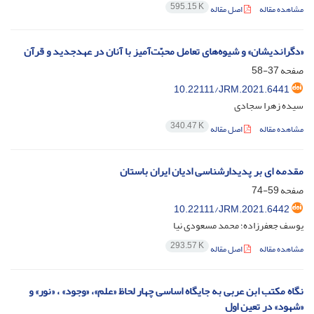
595.15 K
مشاهده مقاله
اصل مقاله
«دگر‌اندیشان» و شیوه‌های تعامل محبّت‌آمیز با آنان در عهدجدید و قرآن
صفحه
37-58
10.22111/JRM.2021.6441
سیده زهرا سجادی
340.47 K
مشاهده مقاله
اصل مقاله
مقدمه ای بر پدیدارشناسی ادیان ایران باستان
صفحه
59-74
10.22111/JRM.2021.6442
یوسف جعفرزاده؛ محمد مسعودی نیا
293.57 K
مشاهده مقاله
اصل مقاله
نگاه مکتب ابن عربی به جایگاه اساسی چهار لحاظ «علم»، «وجود» ، «نور» و
«شهود» در تعین اول