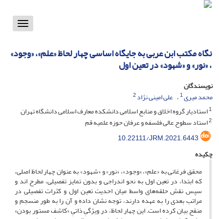
Toggle
vigation
نگاه مکتب ابن عربی به جایگاه اساسی چهار لحاظ «علم»، «وجود»
، «نور» و «شهود» در تعین اول
نویسندگان
2
1
محمد میری
علی امینی نژاد
1
استادیار گروه اخلاق و منابع اسلامی دانشکده معارف اسلامی دانشگاه تهران
2
استاد سطوح عالی فلسفه و عرفان حوزه علمیه قم
10.22111/JRM.2021.6443
چکیده
محقق فرغانی به «علم»، «وجود»، «نور» و «شهود» به عنوان چهار لحاظ اصلی،
که ابتدا، در تعین اول به نحو اندراجی و بدون تمایز تفصیلی، مطرح اند و
سپس نقش حلقه‌های واسط میان احدیت تعین اول و کثرات تفصیلی در
مراتب بعدی را به عهده دارند، توجه نشان داده و آن را به طور منسجم و
منقح بیان کرده است. این چهار لحاظ، در ویژگیِ ذاتیِ «کاشف مستور بودن»