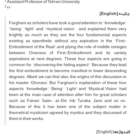
1
Assistant Professor of Tehran University
2
؟؟
چکیده
[English]
Farghani as scholars have took a good attention to “knowledge”,
“being”, “light”, and “mystical vision” , and explained them very
brightly as much as they are the four fundamental aspects
existing as epenthetic, without any aspiration, in the “First-
Embodiment of the Real”, and plying the role of middle reneges
between Oneness of First-Embodiment and its variety
aspirations at next degrees. These four aspects are going in
common for “discovering the hiding aspect”. Because they lead
the first embodiment to become manifest in lower descending
degrees. Albeit, we can find, also, the origins of this discussion in
his master, Ghonavi,. But, Farghani’s explanation of these four
aspects, “knowledge”, “Being”, “Light”, and “Mystical Vision” had
been at the main case of attention after him for great scholars
such as Fanari, Saiin- al-Din Inb Turaka, Jami and so on.
Because of this, it has been one of the subject matter in
theoretical mysticism agreed by mystics and they discussed of
them in their works.
کلیدواژه‌ها
[English]