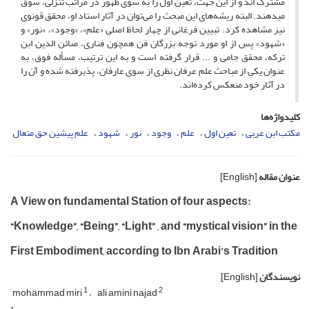
مشترک اند و از این جهت، تعین اول را به سوی ظهور در مراتب تنزلی، سوق
می­دهند. البته ریشه‌های این مبحث را می‌توان در آثار استاد او، محقق قونوی
نیز مشاهده کرد. تبیین فرغانی از چهار لحاظ اصلی «علم»، «وجود»، «نور» و
«شهود» پس از او مورد توجه بزرگان فن همچون فناری، صائن الدین ابن
ترکه، محقق جامی و ... قرار گرفته است و به این ترتیب، مسأله فوق، به
عنوان یکی از مباحث علم عرفان نظری از سوی عارفان، پذیرفته شده و آن را
در آثار خود منعکس کرده‌اند.
کلیدواژه‌ها
مکتب ابن عربی
تعین اول
علم
وجود
نور
شهود
علم پیشین حق متعال
عنوان مقاله
[English]
A View on fundamental Station of four aspects:
“Knowledge”, “Being”, “Light” , and “mystical vision” in the
First Embodiment, according to Ibn Arabi’s Tradition
نویسندگان
[English]
1
2
mohammad miri
ali amini najad