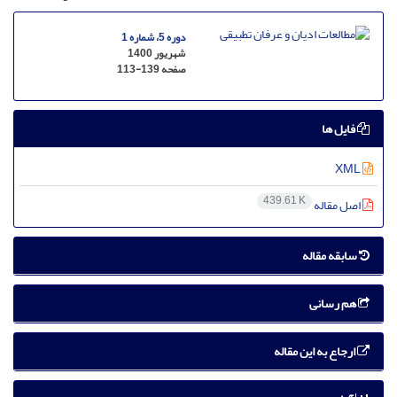
دوره 5، شماره 1
شهریور 1400
صفحه
113-139
فایل ها
XML
439.61 K
اصل مقاله
سابقه مقاله
هم رسانی
ارجاع به این مقاله