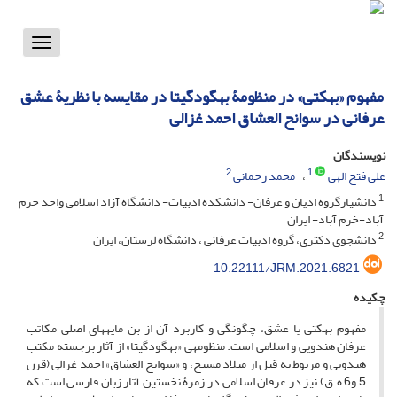
Toggle
vigation
مفهوم «بهکتی» در منظومۀ بهگودگیتا در مقایسه با نظریۀ عشق
عرفانی در سوانح العشاق احمد غزالی
نویسندگان
2
1
علی فتح الهی
محمد رحمانی
1
دانشیارگروه ادیان و عرفان- دانشکده ادبیات- دانشگاه آزاد اسلامی واحد خرم
آباد-خرم آباد- ایران
2
دانشجوی دکتری، گروه ادبیات عرفانی ، دانشگاه لرستان، ایران
10.22111/JRM.2021.6821
چکیده
مفهوم بهکتی یا عشق، چگونگی و کاربرد آن از بن مایه­های اصلی مکاتب
عرفان هندویی و اسلامی است. منظومه­ی «بهگودگیتا» از آثار برجسته­ مکتب
هندویی و مربوط به قبل از میلاد مسیح، و «سوانح العشاق» احمد غزالی (قرن
5 و6 ه.ق) نیز در عرفان اسلامی در زمرۀ نخستین آثار زبان فارسی است که