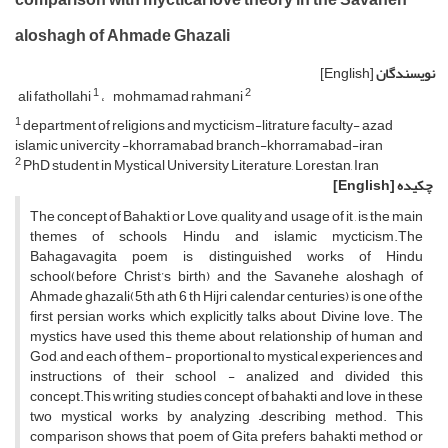
aloshagh of Ahmade Ghazali
نویسندگان
[English]
1
2
ali fathollahi
mohmamad rahmani
1
department of religions and mycticism-litrature faculty- azad
islamic univercity -khorramabad branch-khorramabad-iran
2
PhD student in Mystical University Literature, Lorestan, Iran
چکیده
[English]
The concept of Bahakti or Love, quality and usage of it , is the main
themes of schools Hindu and islamic mycticism.The
Bahagavagita poem is distinguished works of Hindu
school(before Christ’s birth) and the Savaneh,e aloshagh of
Ahmade ghazali(5th ath 6 th Hijri calendar centuries) is one of the
first persian works which explicitly talks about Divine love. The
mystics have used this theme about relationship of human and
God, and each of them- proportional to mystical experiences and
instructions of their school - analized and divided this
concept.This writing studies concept of bahakti and love in these
two mystical works by analyzing –describing method. This
comparison shows that poem of Gita prefers bahakti method or