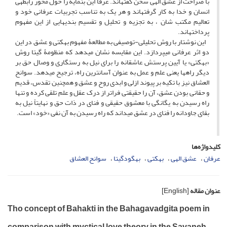
با صراحت از عشق الهی سخن گفته­اند. عرفا این بن­مایه را حول محور رابطه­ی
انسان و خدا به کار گرفته­اند و هر یک به تناسب تجربیات عرفانی خود و
تعالیم مکتب شان ، به تجزیه و تحلیل و تقسیم بندی­هایی از این مفهوم
پرداخته­اند.
این نوشتار با روش تحلیلی-توصیفی به مطالعۀ مفهوم بهکتی و عشق در این
دو اثر عرفانی می­پردازد. این مقایسه نشان می­دهد که منظومۀ گیتا روش
«بهکتی» یا آیین پرستش عاشقانه را برای نیل به رستگاری و وصال حق بر
دیگر راه­ها یعنی علم و عمل به عنوان آسان­ترین راه، ترجیح می­دهد. سوانح
العشاق نیز با تکیه بر پیوند ازلی و ابدی روح و عشق و همچنین تقدس، قدیم
و حقانی بودن عشق، آن را حقیقتی فراتر از درک عقل و علم تلقی کرده و تنها
راه رسیدن به یگانگی با معشوق حقیقی و فنای در ذات حق و نهایتاً نیل به
بقای جاودانه را فنای در عشق می­داند که راه رسیدن به آن نفی «خود» است.
کلیدواژه‌ها
عرفان
عشق الهی
بهکتی
بهگودگیتا
سوانح العشاق
عنوان مقاله
[English]
Tho concept of Bahakti in the Bahagavadgita poem in
comparison with myctical love theory in the Savaneh