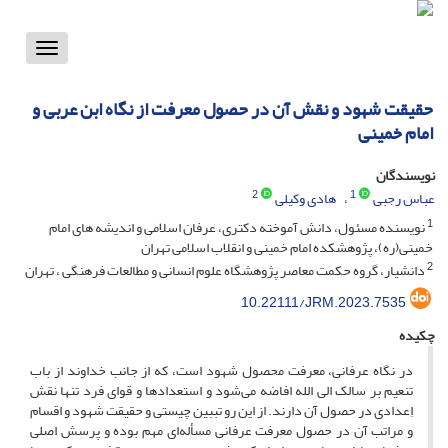
Toggle
vigation
حقیقت شهود و نقش آن در حصول معرفت از نگاه ابن عربی و
امام خمینی
نویسندگان
2
1
عباس رجبی
هادی وکیلی
1
نویسنده مسئول، دانش آموخته دکتری، عرفان اسلامی و اندیشه های امام
خمینی(ره)، پژوهشکده امام خمینی و انقلاب اسلامی تهران
2
دانشیار، گروه حکمت معاصر پژوهشگاه علوم انسانی و مطالعات فرهنگی ، تهران
10.22111/JRM.2023.7535
چکیده
در نگاه عرفانی، معرفت محصول شهود است، که از جانب خداوند از باب
تنعیم بر سالک الی الله افاضه می‌شود و استعدادها و قوای فرد تنها نقش
اِعدادی در حصول آن دارند. از این رو تببین چیستی و حقیقت شهود و اقسام
و مراتب آن در حصول معرفت عرفانی مسأله‌ای مهم بوده و پرسش اصلی