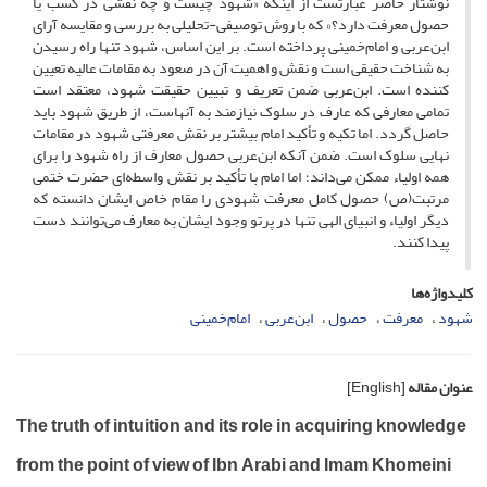
نوشتار حاضر عبارتست از اینکه «شهود چیست و چه نقشی در کسب یا
حصول معرفت دارد؟» که با روش توصیفی-تحلیلی به بررسی و مقایسه آرای
ابن‌عربی و امام‌خمینی پرداخته است. بر این اساس، شهود تنها راه رسیدن
به شناخت حقیقی است و نقش و اهمیت آن در صعود به مقامات عالیه تعیین
کننده است. ابن‌عربی ضمن تعریف و تبیین حقیقت شهود، معتقد است
تمامی معارفی که عارف در سلوک نیازمند به آنهاست، از طریق شهود باید
حاصل گردد. اما تکیه و تأکید امام بیشتر بر نقش معرفتی شهود در مقامات
نهایی سلوک است. ضمن آنکه ابن‌عربی حصول معارف از راه شهود را برای
همه اولیاء ممکن می‌داند؛ اما امام با تأکید بر نقش واسطه‌ای حضرت ختمی
مرتبت(ص) حصول کامل معرفت شهودی را مقام خاص ایشان دانسته که
دیگر اولیاء و انبیای الهی تنها در پرتو وجود ایشان به معارف می‌توانند دست
پیدا کنند.
کلیدواژه‌ها
شهود
معرفت
حصول
ابن‌عربی
امام‌خمینی
عنوان مقاله
[English]
The truth of intuition and its role in acquiring knowledge
from the point of view of Ibn Arabi and Imam Khomeini