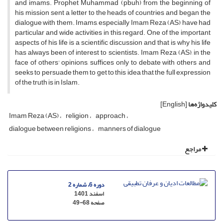
and imams. Prophet Muhammad (pbuh) from the beginning of
his mission sent a letter to the heads of countries and began the
dialogue with them. Imams, especially Imam Reza (AS) have had
particular and wide activities in this regard. One of the important
aspects of his life is a scientific discussion and that is why his life
has always been of interest to scientists. Imam Reza (AS), in the
face of others' opinions, suffices only to debate with others and
seeks to persuade them to get to this idea that the full expression
of the truth is in Islam.
کلیدواژه‌ها
[English]
Imam Reza (AS)
religion
approach
dialogue between religions
manners of dialogue
مراجع
دوره 6، شماره 2
اسفند 1401
صفحه
49-68