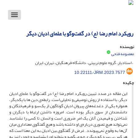
Toggle
vigation
رویکرد امام رضا (ع) در گفت‌وگو با علمای ادیان دیگر
نویسنده
معصومه فتحی
، استادیار، گروه علوم تربیتی ، دانشگاه فرهنگیان، تهران، ایران
10.22111/JRM.2023.7577
چکیده
این مقاله در صدد تبیین رویکرد امام رضا (ع) در گفت‌وگو با علمای ادیان
دیگر، با استفاده از روش توصیفی و تحلیلی است. رابطه‌ی دین ها با یکدیگر،
همواره یکی از دغدغه‌های پیروانِ ادیانِ گوناگون از یک‌سو و فرهیختگان و
دانشمندان از سوی دیگر بوده است. امروزه داشتن ارتباط با دیگران و
شناختن و فهمیدنِ آنان یک امرِ ضروری است و انسان تا کسی را نشناسد
نمی‌تواند هیچ تصوری درباره‌ی او داشته باشد و هیچ گفتگوی معناداری میان
آن‌ها به وقوع نمی‌پیوندد. غرض از گفتگوی بین ادیان به این معنا است که
هر کس پی ببرد که دیگری چه می‌گوید و بتواند او را بشناسد و خود را نیز به