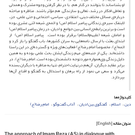
او بشناساند.تا بتوانند در کنار هم، با در نظر گرفتن وجوه مشترک و همدلی
و تعاطی افکار در رشد، تعالی و سازندگی هم مؤثر باشند. مناظره و مباحثه
درباره‌ی مسائل مختلف دینی، اعتقادی، سیاسی، اجتماعی و حتی علمی، جزء
لاینفکِ سیره‌ی زندگانیِ پیامبر اسلام (ص) و ائمه‌ی شیعه‌ اثنی عشری بوده
است و برترین رابطه‌ی انسانی بین جوامع و ادیان، در زمان پیامبر اسلام (ص)
و امامان شیعه‌ (علیهم‌السلام) برقرار بوده است. پیامبر اسلام (ص) از
ابتدای بعثت با ارسال نامه‌هایی به سران کشورها، باب گفتگو را باز کرد و
ائمه(ع)، مخصوصاً امام رضا(ع) فعالیت‌های ویژه و گسترده‌ای در این راستا
داشته‌اند. یکی از جنبه‌های مهم زندگی ایشان بحث علمی بوده و به همین
دلیل زندگی وی‌همواره موردتوجه دانشمندان بوده است. امام رضا (ع)، در
برابرِ عقایدِ دیگران، آن‌هم درنهایت احترام، تنها به مناظره با دیگران بسنده
می‌کرد و سعی می نمود از راه برهان و استدلال به گفتگو و اقناع آن‌ها
بپردازد.
کلیدواژه‌ها
دین
اسلام
گفتگوی بین ادیان
آداب گفت‌وگو
امام رضا(ع)
عنوان مقاله
[English]
The approach of Imam Reza (AS) in dialogue with