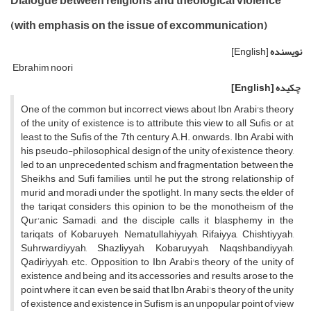
Dialogue between religions and theological violence
(with emphasis on the issue of excommunication)
نویسنده
[English]
Ebrahim noori
چکیده
[English]
One of the common but incorrect views about Ibn Arabi's theory
of the unity of existence is to attribute this view to all Sufis, or at
least to the Sufis of the 7th century A.H. onwards. Ibn Arabi, with
his pseudo-philosophical design of the unity of existence theory,
led to an unprecedented schism and fragmentation between the
Sheikhs and Sufi families, until he put the strong relationship of
murid and moradi under the spotlight. In many sects, the elder of
the tariqat considers this opinion to be the monotheism of the
Qur'anic Samadi, and the disciple calls it blasphemy in the
tariqats of Kobaruyeh, Nematullahiyyah, Rifaiyya, Chishtiyyah,
Suhrwardiyyah, Shazliyyah, Kobaruyyah, Naqshbandiyyah,
Qadiriyyah, etc. Opposition to Ibn Arabi's theory of the unity of
existence and being and its accessories and results arose to the
point where it can even be said that Ibn Arabi's theory of the unity
of existence and existence in Sufism is an unpopular point of view