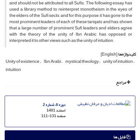
and should not be attributed to all Sufis. The following essay has
used a library method to reinterpret monotheism in the eyes of
the elders of the Sufi sects, and for this purpose, it has gone to the
most prominent leaders of each of these tariqats and has shown
that a large number of prominent Sufi leaders and elders agree
with the theory of the unity of Ibn Arabic has opposed or
interpreted it to other views such as the unity of intuition.
کلیدواژه‌ها
[English]
Unity of existence
Ibn Arabi
mystical theology
unity of intuition
intuition
مراجع
دوره 6، شماره 2
اسفند 1401
صفحه
111-131
فایل ها