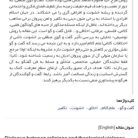
دور از تعصب و با هدف فهم حقیقت زمینه ساز تلطیف فضای فکری و اجتماعی
گردیده و ریشه خشونت و افراطی گری را می خشکاند. در جهان اسلام
افرادی با استناد به برخی متون دینی به تکفیر و لعن پیروان برخی مذاهب
دیگر پرداخته اند، غافل از اینکه مسئله مذکور از جنبه های گوناگون فقهی،
کلامی، فلسفی، عرفانی، اخلاقی و... قابل گفت و گو است. این مقاله با روش
توصیفی- تحلیلی به بررسی تأثیر گفت و گوی منطقی بر خشونت ناشی از
اختلافات کلامی(علم کلام)میپردازد و به این نتیجه می رسد که گفت و گو
نقش مؤثری بر کاهش و حتی رفع خشونت دارد مشروط به اینکه: اولا؛ مرجع
یا سازمان متولی آن از سوی پیروان ادیان به رسمیت شناخته شود، ثانیا؛
فقط نمایندگان حقیقی، متخصص، متخلّق و مسلط به فن گفتگو به آن
بپردازند، ثالثا؛ هدف درک عمیق یکدیگر، ارتقای سطح معرفت، کمک به
گسترش انسانیت و زندگی مسالمت آمیز باشد. رابعا؛ گفت و گوکنندگان از
هرگونه پیشداوری منفی نسبت به یکدیگر برهیز کنند.
کلیدواژه‌ها
گفت و گو
علم کلام
اخلاق
خشونت
تکفیر
عنوان مقاله
[English]