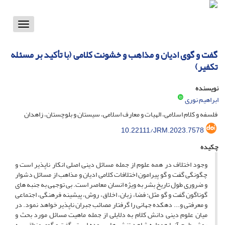
Toggle
vigation
گفت و گوی ادیان و مذاهب و خشونت کلامی (با تأکید بر مسئله
تکفیر)
نویسنده
ابراهیم نوری
فلسفه و کلام اسلامی، الهیات و معارف اسلامی، سیستان و بلوچستان، زاهدان
10.22111/JRM.2023.7578
چکیده
وجود اختلاف در همه علوم از جمله مسائل دینی اصلی انکار ناپذیر است و
چگونگی گفت و گو پیرامون اختلافات کلامی ادیان و مذاهب از مسائل دشوار
و ضروری طول تاریخ بشر به ویژه انسان معاصر است. بی توجهی به جنبه های
گوناگون گفت و گو مثل: فضا، زبان، اخلاق، روش، پیشینه فرهنگی، اجتماعی
و معرفتی و... دهکده جهانی را گرفتار مصائب جبران ناپذیر خواهد نمود. در
میان علوم دینی دانش کلام به دلایلی از جمله ماهیت مسائل مورد بحث و
روش طرح آنها همواره شاهد تنش هایی بوده است. گفت و گوی منطقی، به