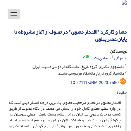
Toggle
vigation
معنا و کارکرد "اقتدار معنوی" در تصوف از آغاز مشروطه تا
پایان عصر پهلوی
نویسندگان
2
1
اکرم گلی
هادی وکیلی
1
دانشجوی دکتری، گروه تاریخ ، دانشگاه فردوسی مشهد، ایران
2
دانشیار گروه تاریخ دانشگاه فردوسی مشهد
10.22111/JRM.2023.7580
چکیده
اقتدار معنوی در معنای مرجعیت معنوی، بالاترین درجه اعتبار دینی است که
در واژه قطب معنای کامل خود را نشان می دهد. در نگاه تصوف از طریق
کسب درجات معنوی می توان به این مقام دست یافت. ادعای صوفیان در
چگونگی این دست یابی و شراکت آنان در این مقام با فقها، علاوه بر ایجاد
رقابتهای شدید دینی، به محوری مهم و اثرگذار در چگونگی مناسبات دین و