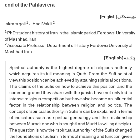
end of the Pahlavi era
نویسندگان
[English]
1
2
akram goli
Hadi Vakili
1
PhD student, history of Iran in the Islamic period, Ferdowsi University
of Mashhad, Iran
2
Associate Professor, Department of History, Ferdowsi University of
Mashhad, Iran.
چکیده
[English]
Spiritual authority is the highest degree of religious authority,
which acquires its full meaning in Qutb. From the Sufi point of
view, this position can be achieved by attaining spiritual positions.
The claims of the Sufis on how to achieve this position, and the
common ground they share with the jurists, have not only led to
intense religious competition, but have also become an influential
factor in the relationship between religion and politics. The
concept of spiritual authority in Sufism can be explained in terms
of indicators such as spiritual genealogy and the relationship
between Murad (one who is sought) and Murid (a willing disciple).
The question is how the "spiritual authority" of the Sufis changed
the foundations of Sufism in terms of meaning and function, given