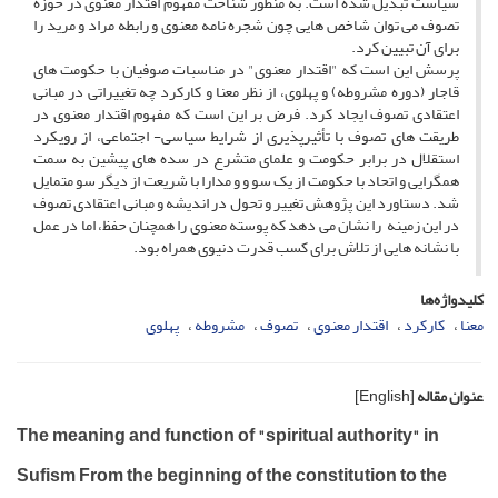
سیاست تبدیل شده است. به منظور شناخت مفهوم اقتدار معنوی در حوزه
تصوف می توان شاخص هایی چون شجره نامه معنوی و رابطه مراد و مرید را
برای آن تبیین کرد.
پرسش این است که "اقتدار معنوی" در مناسبات صوفیان با حکومت های
قاجار (دوره مشروطه) و پهلوی، از نظر معنا و کارکرد چه تغییراتی در مبانی
اعتقادی تصوف ایجاد کرد. فرض بر این است که مفهوم اقتدار معنوی در
طریقت های تصوف با تأثیرپذیری از شرایط سیاسی- اجتماعی، از رویکرد
استقلال در برابر حکومت و علمای متشرع در سده های پیشین به سمت
همگرایی و اتحاد با حکومت از یک سو و و مدارا با شریعت از دیگر سو متمایل
شد. دستاورد این پژوهش تغییر و تحول در اندیشه و مبانی اعتقادی تصوف
در این زمینه را نشان می دهد که پوسته معنوی را همچنان حفظ، اما در عمل
با نشانه هایی از تلاش برای کسب قدرت دنیوی همراه بود.
کلیدواژه‌ها
معنا
کارکرد
اقتدار معنوی
تصوف
مشروطه
پهلوی
عنوان مقاله
[English]
The meaning and function of "spiritual authority" in
Sufism From the beginning of the constitution to the