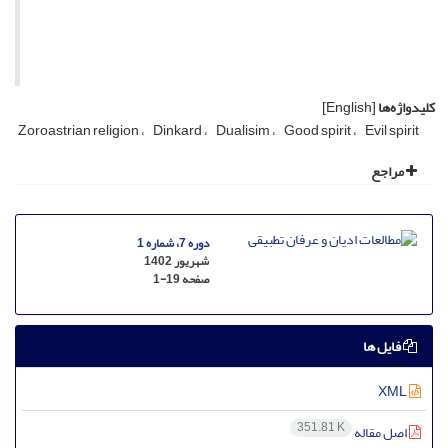
کلیدواژه‌ها
[English]
Zoroastrian religion
Dinkard
Dualisim
Good spirit
Evil spirit
مراجع
دوره 7، شماره 1
شهریور 1402
صفحه
1-19
فایل ها
XML
351.81 K
اصل مقاله