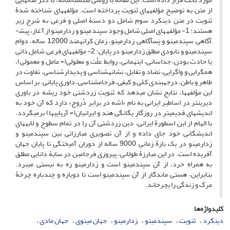
از متن به توضیح مؤلفه­های ثنویت پرداخته است. مؤلفه­های شناخته شدۀ
ثنویت در متنِ دینکرد سوم شامل دو دستۀ اصلی و فرعی به شرح زیر
هستند: 1- مؤلفه­های اصلی شامل وجود سپندمینو و زدارمینو از آغاز، پیش­
آگاهی سپندمینو و پَس­آگاهی زدارمینو، زمان کرانه­مند 12000 ساله، دوام
سپندمینو و نابودی مطلق زَدارمینو در پایان؛ 2- مؤلفه­های فرعی شامل ذاتی
یا حادث بودن،
جداسانی، این­هَمانی، روابط علّت و معلولی(= عامل و معمولی)،
همگرایی و واگرایی، تضاد و تقابل، نشانه­شناسی و پدیدار­شناسی، تفاوت در
ظاهر و باطن، درجه­بندی کمّی و کیفی، فرجام­شناسی، داوریِ پایانی.
بر اساس
این مؤلفه­ها، نتایج نشان می­دهد که ثنویتِ زردشتی خود ریشه در باوری
دیرین­تر در اساطیر ایرانی به نام «اَشَه در برابر دُروج» دارد که آن خود به
اندیشه­ای قدیمی­تر در روزگارِ یگانگی هند و ایرانیان(= آریایی­ها) برمی­گردد.
با الهام از این اسطورۀ ایرانی، دین زردشتی آن را در تمام سطوح و لایه­هایِ
اندیشگانیِ خود جای داده و از آن تصویری مبارزاتی بین سپندمینو و
زَدارمینو در یک بازۀ زمانیِ 9000 ساله از دوران آمیختگی تا پایان جهان
آفریده است. در این مبارزۀ طولانی، پیروزی فرجامین در سایۀ دانایی مطلق
به همراهِ خرد، از آنِ سپندمینو است و زَدارمینو رَه به نیستی می­برد.
بنابراین، هستی ماندگار از آنِ سپندمینو است تا دوباره و چندباره چرخۀ
مرگ و زندگی را بچرخاند.
کلیدواژه‌ها
دینکرد
ثنویت
سپندمینو
زَدارمینو
جهان مینوی
جهان مادی