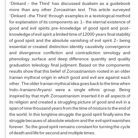
“Dinkard - the Third” has discussed dualisim as a guidebook
more than any other Zoroastrian text. This article surveyed
“Dinkard -the Third” through examples in a textological method
for explanation of its components as: 1- the eternal existence of
good and evil spirits, pre-knowledge of good spirit and post-
knowledge of evil spirit, a limited time of 12000 years, final stability
of good spirit and the absolute vanishing of evil spirit; 2- being
essential or created, distinction, identity, causitivity, convergence
and divergence, confliction and contradiction, simology and
phenology, surface and deep difference, quantity and quality
graduation, teleology, final judjment. Based on the components,
results show that this belief of Zoroastrianism rooted in an older
Iranian mythical origin in which good and evil are against each
other. The older Iranian mythical idea goes back to the time when
Indo-Iranians(Aryans) were a single ethnic group. Being
inspired by that myth, Zoroastrianism inserted it in all aspects of
its religion and created a struggling picture of good and evil in a
span of nine thousand years from the time of mixture to the end of
the world. In this longtime struggle, the good spirit finally wins the
struggle becaues of absolute wisdom and the evil spirit wanishes
forever. So, the good spirit remains constant for turning the cycle
of death and life for second and multiple times.