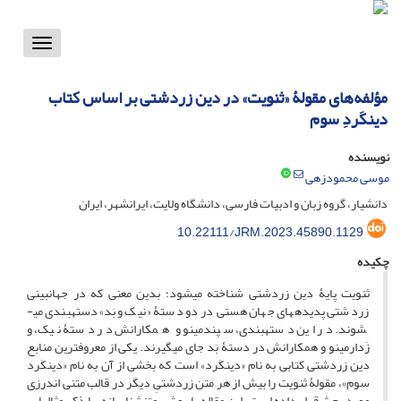
Toggle
vigation
مؤلفه‌های مقولۀ «ثنویت» در دین زردشتی بر اساس کتاب
دینکَردِ سوم
نویسنده
موسی محمودزهی
دانشیار، گروه زبان و ادبیات فارسی، دانشگاه ولایت، ایرانشهر، ایران
10.22111/JRM.2023.45890.1129
چکیده
ثنویت پایۀ دین زردشتی شناخته می­شود؛ بدین معنی که در جهان­بینی
زردشتی پدیده­های جهان هستی در دو دستۀ «نیک و بَد» دسته­بندی می­
شوند. در این دسته­بندی، سپندمینو و همکارانش در دستۀ نیک، و
زَدارمینو و همکارانش در دستۀ بَد جای می­گیرند. یکی از معروفترین منابع
دین زردشتی کتابی به نام «دینکَرد» است که بخشی از آن به نام «دینکَرد
سوم»، مقولۀ ثنویت را بیش از هر متن زردشتیِ دیگر در قالب متنی اندرزی
مورد بحث قرار داده است. این مقاله با روشی متن­شناسانه، با ذکر مثالهایی