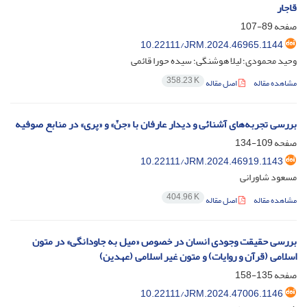
قاجار
صفحه
89-107
10.22111/JRM.2024.46965.1144
وحید محمودی؛ لیلا هوشنگی؛ سیده حورا قائمی
358.23 K
مشاهده مقاله
اصل مقاله
بررسی تجربه‌های آشنائی و دیدار عارفان با «جنّ» و «پری» در منابع صوفیه
صفحه
109-134
10.22111/JRM.2024.46919.1143
مسعود شاورانی
404.96 K
مشاهده مقاله
اصل مقاله
بررسی حقیقت وجودی انسان در خصوص «میل به جاودانگی» در متون
اسلامی (قرآن و روایات) و متون غیر اسلامی (عهدین)
صفحه
135-158
10.22111/JRM.2024.47006.1146