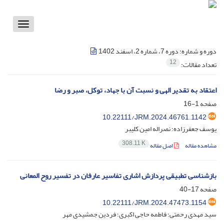
Toggle
vigation
دوره و شماره:
دوره 7، شماره 2، اسفند 1402
12
تعداد مقالات:
اعتقاد به تقدیر الهی و نسبت آن با جهاد، توکل، صبر و رضا
صفحه
1-16
10.22111/JRM.2024.46761.1142
یوسف جعفرزاده؛ نصراله امین کلیبر
308.11 K
مشاهده مقاله
اصل مقاله
بازشناسی تطبیقی پردازش اشاری تفاسیر عارفان در تفسیر روح المعانی
صفحه
17-40
10.22111/JRM.2024.47473.1154
سید مهدی رحمتی؛ فاطمه حاجی اکبری؛ فردین جمشیدی مهر