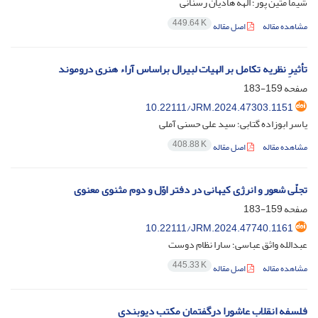
شیما متین پور؛ الهه هادیان رسنانی
449.64 K
مشاهده مقاله
اصل مقاله
تأثیرِ نظریه تکامل بر الهیات لبیرال براساس آراء هنری دروموند
صفحه
159-183
10.22111/JRM.2024.47303.1151
یاسر ابوزاده گتابی؛ سید علی حسنی آملی
408.88 K
مشاهده مقاله
اصل مقاله
تجلّی شعور و انرژی کیهانی در دفتر اوّل و دوم مثنوی معنوی
صفحه
159-183
10.22111/JRM.2024.47740.1161
عبدالله واثق عباسی؛ سارا نظام دوست
445.33 K
مشاهده مقاله
اصل مقاله
فلسفه انقلاب عاشورا درگفتمان مکتب دیوبندی